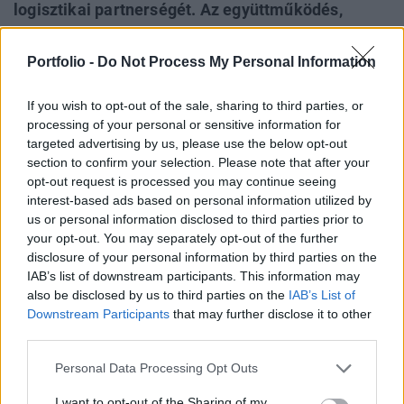
logisztikai partnerségét. Az együttműködés,
amely 2005 óta biztosítja a Zwack számára a
teljes körű áruszállítási, raktározási és hozzáadott
Portfolio -
Do Not Process My Personal Information
értékű szolgáltatásokat, a megújított szerződéssel
új szakaszba lép és a felek a fenntartható
If you wish to opt-out of the sale, sharing to third parties, or
processing of your personal or sensitive information for
közlekedés jegyében elektromos nyergesvontató
targeted advertising by us, please use the below opt-out
alkalmazásával jelentősen csökkentik a helyi
section to confirm your selection. Please note that after your
károsanyag- és zajterhelést.
opt-out request is processed you may continue seeing
interest-based ads based on personal information utilized by
Property Investment Forum 2026A hazai ingatlanpiac
us or personal information disclosed to third parties prior to
legnagyobb üzleti és networking találkozója! Idén a 22.
your opt-out. You may separately opt-out of the further
alkalommal!Információ és jelentkezésA megújított
disclosure of your personal information by third parties on the
IAB’s list of downstream participants. This information may
szerződés egyik legfontosabb eleme a környezeti terhelés
also be disclosed by us to third parties on the
IAB’s List of
csökkentése, amelyet egy konkrét, gyakorlati fejlesztéssel
Downstream Participants
that may further disclose it to other
alapoznak meg. A Zwack dunaharaszti gyára és a
third parties.
Waberer’s budapesti központi raktára közötti
árufuvarozást...
Personal Data Processing Opt Outs
I want to opt-out of the Sharing of my