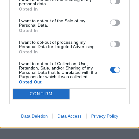
personal data.
KEDVES OLVASÓNK!
Opted In
A keresett cikk a portfolio.hu hírarchívumához
I want to opt-out of the Sale of my
Personal Data.
tartozik, melynek olvasása előfizetéses
Opted In
regisztrációhoz kötött.
I want to opt-out of processing my
Az előfizetés a következőket tartalmazza:
Personal Data for Targeted Advertising.
Opted In
Portfolio.hu teljes cikkarchívum
Kötéslisták: BÉT elmúlt 2 év napon belüli
I want to opt-out of Collection, Use,
kötéslistái
Retention, Sale, and/or Sharing of my
Personal Data that Is Unrelated with the
Purposes for which it was collected.
Opted Out
Előfizetés
CONFIRM
MÁR ELŐFIZETŐNK VAGY?
BEJELENTKEZÉS
Data Deletion
Data Access
Privacy Policy