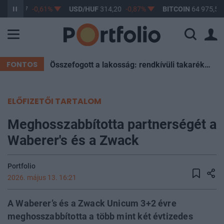
F
363,17
-0,61%
USD/HUF
314,20
-0,87%
BITCOIN
64 975,59
FONTOS
Összefogott a lakosság: rendkívüli takarékosság mentette meg Magyarországot a sötétségtől
ELŐFIZETŐI TARTALOM
Meghosszabbította partnerségét a
Waberer's és a Zwack
Portfolio
2026. május 13. 16:21
A Waberer’s és a Zwack Unicum 3+2 évre
meghosszabbította a több mint két évtizedes