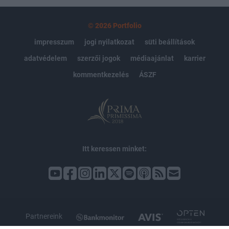
© 2026 Portfolio
impresszum
jogi nyilatkozat
süti beállítások
adatvédelem
szerzői jogok
médiaajánlat
karrier
kommentkezelés
ÁSZF
Itt keressen minket:
Partnereink