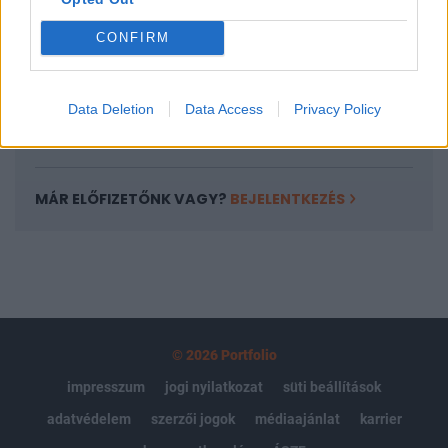
Az előfizetés a következőket tartalmazza:
Portfolio.hu teljes cikkarchívum
CONFIRM
Kötéslisták: BÉT elmúlt 2 év napon belüli
kötéslistái
Data Deletion
Data Access
Privacy Policy
Előfizetés
MÁR ELŐFIZETŐNK VAGY?
BEJELENTKEZÉS
© 2026 Portfolio
impresszum
jogi nyilatkozat
süti beállítások
adatvédelem
szerzői jogok
médiaajánlat
karrier