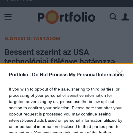
A Paksi Atomerőmű összteljesítménye 228 MW. A Duna vízállá
ELŐFIZETŐI TARTALOM
Bessent szerint az USA
technológiai fölénye határozza
meg a Kínával kötött AI-alkut
Portfolio -
Do Not Process My Personal Information
Portfolio
If you wish to opt-out of the sale, sharing to third parties, or
2026. május 14. 13:21
processing of your personal or sensitive information for
targeted advertising by us, please use the below opt-out
section to confirm your selection. Please note that after your
Az Egyesült Államok és Kína közös keretrendszert
opt-out request is processed you may continue seeing
dolgoz ki a rohamosan fejlődő mesterséges
interest-based ads based on personal information utilized by
intelligencia bevált gyakorlatait illetően Donald
us or personal information disclosed to third parties prior to
Trump pekingi látogatása során. Scott Bessent
your opt-out. You may separately opt-out of the further