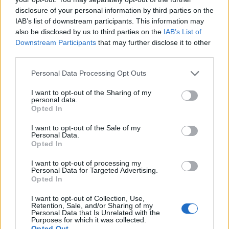
disclosure of your personal information by third parties on the
amerikai pénzügyminiszter szerint Washington
IAB’s list of downstream participants. This information may
azért tud tárgyalni Kínával az AI-ról, mert Amerika
also be disclosed by us to third parties on the
IAB’s List of
"élen jár" a technológiában - számolt be a CNBC.
Downstream Participants
that may further disclose it to other
third parties.
Bessent csütörtökön, Trump és Hszi Csin-ping kétnapos
pekingi csúcstalálkozója szünetében nyilatkozott a CNBC-
Personal Data Processing Opt Outs
nek. Elmondta, hogy a két nagyhatalom megkezdi a
I want to opt-out of the Sharing of my
párbeszédet a mesterséges intelligenciáról, és közös
personal data.
Opted In
irányelveket dolgoznak ki a legjobb gyakorlatokról. Különös
figyelmet fordítanak arra, hogy a legfejlettebb modellek ne
I want to opt-out of the Sale of my
kerülhessenek nem állami szereplők kezébe....
Personal Data.
Opted In
I want to opt-out of processing my
KEDVES OLVASÓNK!
Personal Data for Targeted Advertising.
Opted In
A keresett cikk a portfolio.hu hírarchívumához
tartozik, melynek olvasása előfizetéses
I want to opt-out of Collection, Use,
Retention, Sale, and/or Sharing of my
regisztrációhoz kötött.
Personal Data that Is Unrelated with the
Purposes for which it was collected.
Opted Out