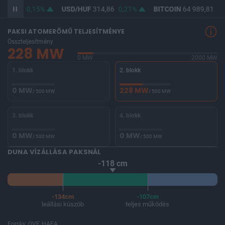
363,73
0,15%
USD/HUF
314,86
0,21%
BITCOIN
64 989,81
0,
PAKSI ATOMERŐMŰ TELJESÍTMÉNYE
Összteljesítmény
228 MW
0 MW
2000 MW
1. blokk
2. blokk
0 MW
228 MW
/ 500 MW
/ 500 MW
3. blokk
4. blokk
0 MW
0 MW
/ 500 MW
/ 500 MW
DUNA VÍZÁLLÁSA PAKSNÁL
-118 cm
-134cm
-107cm
leállási küszöb
teljes működés
Forrás: OVF, HAEA