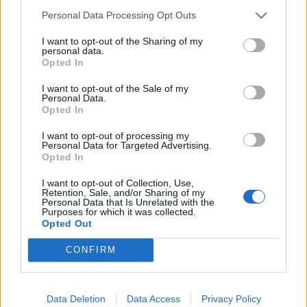
az IMPACTS-EDIC közgyűlés egyik...
Personal Data Processing Opt Outs
I want to opt-out of the Sharing of my
personal data.
KEDVES OLVASÓNK!
Opted In
A keresett cikk a portfolio.hu hírarchívumához
I want to opt-out of the Sale of my
Personal Data.
tartozik, melynek olvasása előfizetéses
Opted In
regisztrációhoz kötött.
I want to opt-out of processing my
Az előfizetés a következőket tartalmazza:
Personal Data for Targeted Advertising.
Opted In
Portfolio.hu teljes cikkarchívum
Kötéslisták: BÉT elmúlt 2 év napon belüli
I want to opt-out of Collection, Use,
Retention, Sale, and/or Sharing of my
kötéslistái
Personal Data that Is Unrelated with the
Purposes for which it was collected.
Opted Out
Előfizetés
CONFIRM
MÁR ELŐFIZETŐNK VAGY?
BEJELENTKEZÉS
Data Deletion
Data Access
Privacy Policy