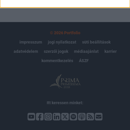
© 2026 Portfolio
impresszum
jogi nyilatkozat
süti beállítások
adatvédelem
szerzői jogok
médiaajánlat
karrier
kommentkezelés
ÁSZF
Itt keressen minket: