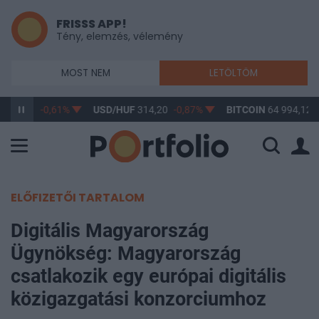
FRISSS APP!
Tény, elemzés, vélemény
MOST NEM
LETÖLTÖM
363,17
-0,61%
USD/HUF
314,20
-0,87%
BITCOIN
64 994,12
ELŐFIZETŐI TARTALOM
Digitális Magyarország
Ügynökség: Magyarország
csatlakozik egy európai digitális
közigazgatási konzorciumhoz