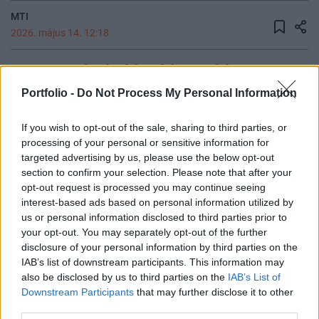
MTI
2026. május 14. 12:18
Magyarország alapító tagként csatlakozott az
IMPACTS-EDIC európai digitális közigazgatási
Portfolio -
Do Not Process My Personal Information
konzorciumhoz az állami tulajdonú IdomSoft
cégen keresztül, amelynek célja a határokon
If you wish to opt-out of the sale, sharing to third parties, or
processing of your personal or sensitive information for
átívelő közszolgáltatások fejlesztése és az
targeted advertising by us, please use the below opt-out
Európai Unió digitális önállóságának erősítése -
section to confirm your selection. Please note that after your
közölte a Digitális Magyarország Ügynökség az
opt-out request is processed you may continue seeing
MTI-vel csütörtökön.
interest-based ads based on personal information utilized by
us or personal information disclosed to third parties prior to
Financial IT 2026AI-boom, fintech innovációk, digitális
your opt-out. You may separately opt-out of the further
transzformáció - Merre tart a bankszektor digitális
disclosure of your personal information by third parties on the
IAB’s list of downstream participants. This information may
fejlődése? Erről lesz szó május 28-án a Portfolio Financial
also be disclosed by us to third parties on the
IAB’s List of
IT konferenciáján! Regisztráció és részletek itt!Információ
Downstream Participants
that may further disclose it to other
és jelentkezés A közleményben kiemelték, hogy Vass
third parties.
Viktort, a Digitális Magyarország Ügynökség szakemberét,