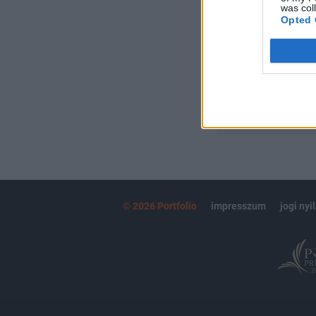
Kötéslisták:
was col
Opted 
kötéslistái
MÁR ELŐFIZETŐ
© 2026 Portfolio
impresszum
jogi nyi