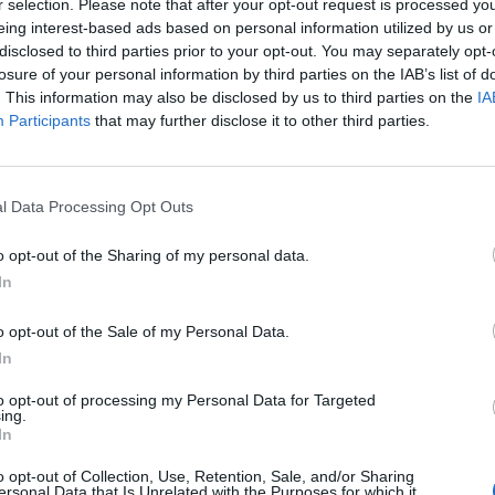
 kapacitáskihasználtságnak és erősödő forgalomnak k
r selection. Please note that after your opt-out request is processed y
ényt termelt a cég az EBITDA szintjén. A sorozatos v
eing interest-based ads based on personal information utilized by us or
disclosed to third parties prior to your opt-out. You may separately opt-
az adózott eredmény is nyereségbe fordult. A közel-ke
losure of your personal information by third parties on the IAB’s list of
 zavarokat és az alapanyagok árának emelkedését hoz
. This information may also be disclosed by us to third parties on the
IA
sodik negyedévi eredményességben bízik a társaság - 
Participants
that may further disclose it to other third parties.
eggel publikált negyedéves jelentéséből.
ion 2026Új fejezet az építőiparban! Szakma, networking, haték
l Data Processing Opt Outs
i szabályokat!Információ és jelentkezésLendületet kapott a bevé
ékot emelkedett a Masterplast első negyedéves árbevétele az e
o opt-out of the Sharing of my personal data.
 a negyedik negyedévben látott pozitív hatások tovább...
In
o opt-out of the Sale of my Personal Data.
ASÓNK!
In
a portfolio.hu hírarchívumához tartozik, melynek olvasása előf
to opt-out of processing my Personal Data for Targeted
ötött.
ing.
In
övetkezőket tartalmazza:
o opt-out of Collection, Use, Retention, Sale, and/or Sharing
 teljes cikkarchívum
ersonal Data that Is Unrelated with the Purposes for which it