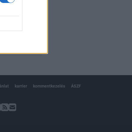
ánlat
karrier
kommentkezelés
ÁSZF