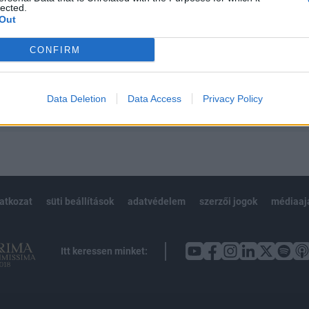
 BÉT elmúlt 2 év napon belüli
lected.
Out
CONFIRM
Előfizetés
Data Deletion
Data Access
Privacy Policy
NK VAGY?
BEJELENTKEZÉS
latkozat
süti beállítások
adatvédelem
szerzői jogok
médiaaj
Itt keressen minket: