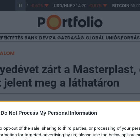
R/HUF
363,17
-0,61%
USD/HUF
314,20
-0,87%
BITCOIN
65 01
EFEKTETÉS
BANK
DEVIZA
GAZDASÁG
GLOBÁL
UNIÓS FORRÁ
TALOM
yedévet zárt a Masterplast, 
 jelent meg a láthatáron
-
Do Not Process My Personal Information
nergiamegtakarítások értékesítése az első negyedévben
to opt-out of the sale, sharing to third parties, or processing of your per
stnak, a vállalat bevételei több mint 70 százalékkal n
formation for targeted advertising by us, please use the below opt-out s