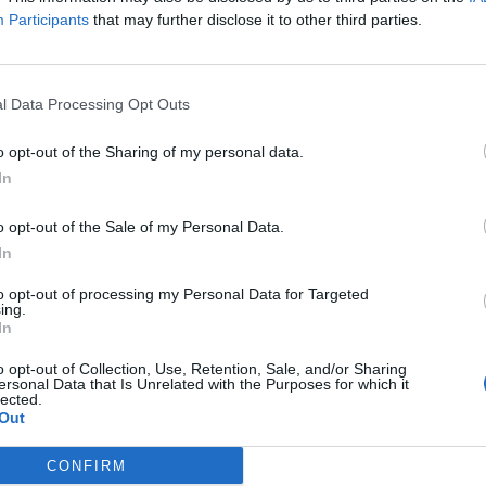
k a választ a befektetőket leginkább foglalkoztató kérdésekre. M
Participants
that may further disclose it to other third parties.
 következő évek nyertesei, mire számíthatunk a részvény-, kötvény
ogyan érdemes portfóliót építeni egy gyorsan változó...
l Data Processing Opt Outs
ASÓNK!
o opt-out of the Sharing of my personal data.
a portfolio.hu hírarchívumához tartozik, melynek olvasása előf
In
ötött.
o opt-out of the Sale of my Personal Data.
övetkezőket tartalmazza:
In
 teljes cikkarchívum
to opt-out of processing my Personal Data for Targeted
 BÉT elmúlt 2 év napon belüli
ing.
In
o opt-out of Collection, Use, Retention, Sale, and/or Sharing
Előfizetés
ersonal Data that Is Unrelated with the Purposes for which it
lected.
Out
NK VAGY?
BEJELENTKEZÉS
CONFIRM