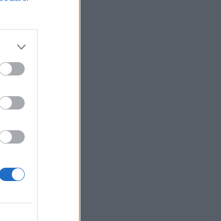
eddig tarthat az AI-
-, nyersanyag- és
izetéses