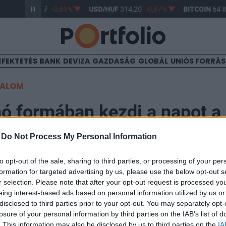
UR/HUF
363,17
-0,61%
USD/HUF
314,20
-0,87%
BITCOIN
64 8
EFEKTETÉS
BANK
DEVIZA
GAZDASÁG
GLOBÁL
UNIÓS FORRÁ
TALOM
ó formában kezdi a napot a
-
Do Not Process My Personal Information
to opt-out of the sale, sharing to third parties, or processing of your per
formation for targeted advertising by us, please use the below opt-out s
r selection. Please note that after your opt-out request is processed y
eing interest-based ads based on personal information utilized by us or
lue chip árfolyama emelkedik a piacnyitást követően.
disclosed to third parties prior to your opt-out. You may separately opt-
losure of your personal information by third parties on the IAB’s list of
t Day 2026Október 21-én jön a Portfolio Investment Day 2026, a
. This information may also be disclosed by us to third parties on the
IA