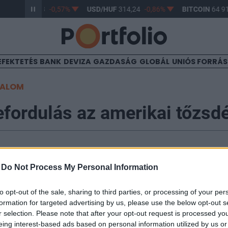
R/HUF
363,33
-0,57%
USD/HUF
314,24
-0,86%
BITCOIN
64 91
EFEKTETÉS
BANK
DEVIZA
GAZDASÁG
GLOBÁL
UNIÓS FORRÁ
TALOM
efordulás az amerikai tőzsd
-
Do Not Process My Personal Information
tot továbbra is az iráni helyzet mozgatja, Donald Trum
to opt-out of the sale, sharing to third parties, or processing of your per
i csapást Irán ellen, és egy lehetséges nukleáris megá
formation for targeted advertising by us, please use the below opt-out s
 olajár esni kezdett. A vállalati hírek közül az Uniper k
r selection. Please note that after your opt-out request is processed y
indította az energiacég értékesítési folyamatát, miut
eing interest-based ads based on personal information utilized by us or