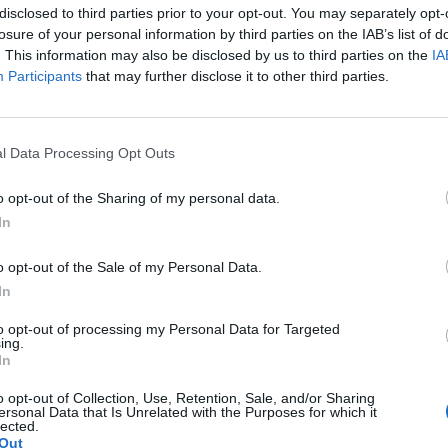
jén 13,5 milliárd euróért államosította a társaságot. 
disclosed to third parties prior to your opt-out. You may separately opt-
losure of your personal information by third parties on the IAB’s list of
i, Ázsiában vegyes elmozdulásokat láttunk reggel, Eur
. This information may also be disclosed by us to third parties on the
IA
el kezdődött a nap, majd a nyitástól távolodva egyre j
Participants
that may further disclose it to other third parties.
-ban ezzel szemben esés volt kedden, főleg a technoló
00 Megosztás Maradt a mínusz Eséssel zárták a keddi keresked
l Data Processing Opt Outs
ndexek. A Dow Jones, az S&P 500 és a Nasdaq 0,6–0,8 százalék
 cégek mindegyike esett, 2 százalék...
o opt-out of the Sharing of my personal data.
In
ASÓNK!
o opt-out of the Sale of my Personal Data.
a portfolio.hu hírarchívumához tartozik, melynek olvasása előf
In
ötött.
to opt-out of processing my Personal Data for Targeted
övetkezőket tartalmazza:
ing.
In
 teljes cikkarchívum
 BÉT elmúlt 2 év napon belüli
o opt-out of Collection, Use, Retention, Sale, and/or Sharing
ersonal Data that Is Unrelated with the Purposes for which it
lected.
Out