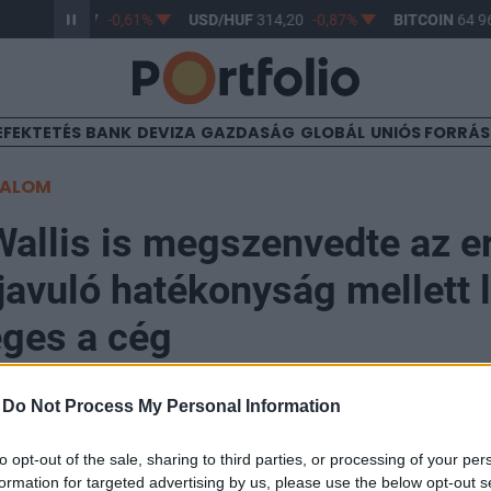
R/HUF
363,17
-0,61%
USD/HUF
314,20
-0,87%
BITCOIN
64 96
EFEKTETÉS
BANK
DEVIZA
GAZDASÁG
GLOBÁL
UNIÓS FORRÁ
TALOM
allis is megszenvedte az e
 javuló hatékonyság mellett l
ges a cég
-
Do Not Process My Personal Information
to opt-out of the sale, sharing to third parties, or processing of your per
edévet zárt az AutoWallis, a bevétel kismértékben csö
formation for targeted advertising by us, please use the below opt-out s