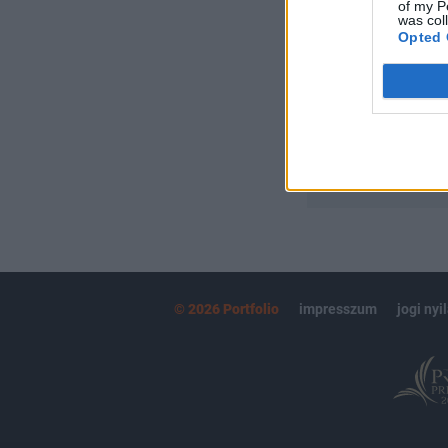
Portfolio.hu
of my P
was col
Kötéslisták:
Opted 
kötéslistái
MÁR ELŐFIZETŐ
© 2026 Portfolio
impresszum
jogi nyi