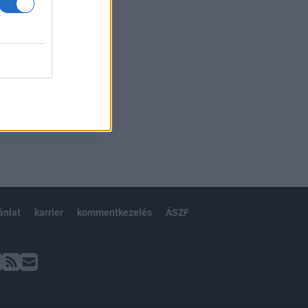
ánlat
karrier
kommentkezelés
ÁSZF