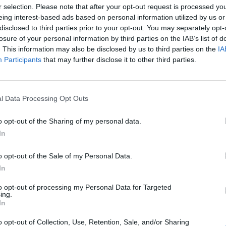
r selection. Please note that after your opt-out request is processed y
enyhén visszaesett, miközben a működési hatékonyság
eing interest-based ads based on personal information utilized by us or
on. Az EBITDA kétszámjegyű ütemben nőtt, a bruttó árré
disclosed to third parties prior to your opt-out. You may separately opt-
 veszteségbe fordult, elsősorban a kedvezőtlen árfol
losure of your personal information by third parties on the IAB’s list of
 márkák, kereskedések és üzletfejlesztések induló idős
. This information may also be disclosed by us to third parties on the
IA
Participants
that may further disclose it to other third parties.
i, valamint a közös vezetésű vállalkozások gyengébb t
t el az AutoWallis, de nem mindenhol volt visszaesés Az AutoW
l Data Processing Opt Outs
ékesített 2026 első negyedévében, ami 1,8 százalékos csökkenés
 képest. A fő szám mögött ugyanakkor eltérő mozgások látsza
o opt-out of the Sharing of my personal data.
letágban 5,8 százalékkal, 7676 darabra csökkent az értékesítés.
In
o opt-out of the Sale of my Personal Data.
ASÓNK!
In
a portfolio.hu hírarchívumához tartozik, melynek olvasása előf
to opt-out of processing my Personal Data for Targeted
ing.
ötött.
In
övetkezőket tartalmazza:
o opt-out of Collection, Use, Retention, Sale, and/or Sharing