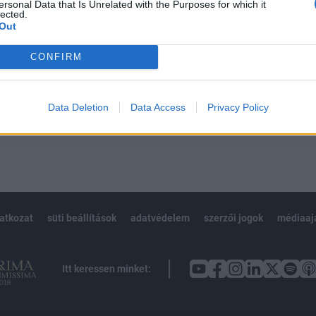
 teljes cikkarchívum
ersonal Data that Is Unrelated with the Purposes for which it
lected.
 BÉT elmúlt 2 év napon belüli
Out
CONFIRM
Előfizetés
Data Deletion
Data Access
Privacy Policy
NK VAGY?
BEJELENTKEZÉS
latkozat
süti beállítások
adatvédelem
szerzői jogok
médiaaj
Itt keressen minket: