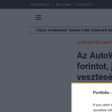
|
|
EU
KONFERENCIA
ÁRFOLYAM
ELŐFIZETÉS
TISZA-KORMÁNY
SIGNATURE
HÁBORÚ
B
ELŐFIZETŐI TAR
Az AutoW
forintot,
vesztesé
Portfolio
Portfolio 
2026. május 21. 08:47
If you wish 
Vegyes első negy
sensitive in