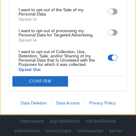
Az előfizetés a következőket tartalmazza:
I want to opt-out of the Sale of my
Portfolio.hu teljes cikkarchívum
Personal Data.
Kötéslisták: BÉT elmúlt 2 év napon belüli
Opted In
kötéslistái
I want to opt-out of processing my
Personal Data for Targeted Advertising.
Opted In
Előfizetés
I want to opt-out of Collection, Use,
Retention, Sale, and/or Sharing of my
Personal Data that Is Unrelated with the
MÁR ELŐFIZETŐNK VAGY?
BEJELENTKEZÉS
Purposes for which it was collected.
Opted Out
CONFIRM
Data Deletion
Data Access
Privacy Policy
© 2026 Portfolio
impresszum
jogi nyilatkozat
süti beállítások
adatvédelem
szerzői jogok
médiaajánlat
karrier