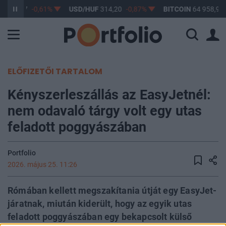
F
363,17
-0,61%
USD/HUF
314,20
-0,87%
BITCOIN
64 958,93
ELŐFIZETŐI TARTALOM
Kényszerleszállás az EasyJetnél:
nem odavaló tárgy volt egy utas
feladott poggyászában
Portfolio
2026. május 25. 11:26
Rómában kellett megszakítania útját egy EasyJet-
járatnak, miután kiderült, hogy az egyik utas
feladott poggyászában egy bekapcsolt külső