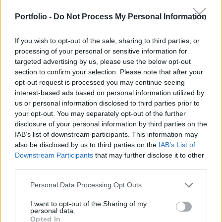
akkumulátor éppen egy másik eszközt töltött. Az
eset újabb figyelmeztetést jelent a lítiumion-
Portfolio -
Do Not Process My Personal Information
akkumulátorok repülés közbeni veszélyeire - írja
If you wish to opt-out of the sale, sharing to third parties, or
a BBC.
processing of your personal or sensitive information for
targeted advertising by us, please use the below opt-out
Az egyiptomi Hurghadából a londoni Lutonba tartó
section to confirm your selection. Please note that after your
EZY2618-as járat kedd este szállt le a római Fiumicino
opt-out request is processed you may continue seeing
repülőtéren. A kitérőre azután került sor, hogy egy utas
interest-based ads based on personal information utilized by
repülés közben jelezte a személyzetnek: hordozható töltője
us or personal information disclosed to third parties prior to
bekapcsolt állapotban maradt a csomagtérben lévő
your opt-out. You may separately opt-out of the further
bőröndjében. A FlightRadar24 adatai szerint a gép az
disclosure of your personal information by third parties on the
IAB’s list of downstream participants. This information may
Adriai-tenger felett, mintegy háromezer láb magasságban...
also be disclosed by us to third parties on the
IAB’s List of
Downstream Participants
that may further disclose it to other
third parties.
KEDVES OLVASÓNK!
A keresett cikk a portfolio.hu hírarchívumához
Personal Data Processing Opt Outs
tartozik, melynek olvasása előfizetéses
I want to opt-out of the Sharing of my
regisztrációhoz kötött.
personal data.
Opted In