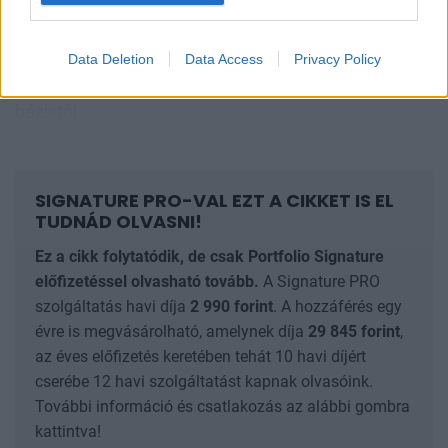
visszaesést jelent az egy évvel korábbi 14,5 milliárd
forinthoz képest. A belföldi árbevétel ennél jóval
nagyobb mértékben, 18,8 százalékkal csökkent, míg
Data Deletion
Data Access
Privacy Policy
az exportbevétel 5,3 százalékkal maradt el a
bázistól.
SIGNATURE PRO-VAL EZT A CIKKET IS EL
TUDNÁD OLVASNI!
Ez a cikk folytatódik, de csak Portfolio Signature
előfizetéssel olvasható tovább.
A Signature PRO
szolgáltatás havi díja
2 990
forint
. A hozzáférés egy
évre is megvásárolható, amelynek díja
29 845
forint
,
az éves előfizetés keretében tehát 10 havi díjért
cserébe 12 havi szolgáltatást kapnak olvasóink.
További információ és csatlakozás az alábbi gombra
kattintva!