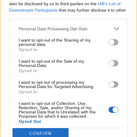
also be disclosed by us to third parties on the
IAB’s List of
emelkedtek, az amerikai haszongépjármű-
Downstream Participants
that may further disclose it to other
szegmens viszont 23 százalékkal esett vissza. A
third parties.
mezőgazdasági gépek piacán továbbra is várat
Personal Data Processing Opt Outs
magára az érdemi fordulat, bár a Rába
mezőgazdasághoz kapcsolódó termékei iránti
I want to opt-out of the Sharing of my
personal data.
kereslet összességében 2 százalékkal meghaladta
Opted In
az egy évvel korábbit.
I want to opt-out of the Sale of my
Personal Data.
A költségoldalon vegyes volt a kép. Az acél- és
Opted In
energiaárak a bázisidőszakhoz képest kedvezőbben
I want to opt-out of processing my
Personal Data for Targeted Advertising.
alakultak, a bérszínvonal viszont tovább emelkedett.
Opted In
A forint erősödése szintén kedvezőtlenül hatott a
I want to opt-out of Collection, Use,
jövedelmezőségre.
Retention, Sale, and/or Sharing of my
Personal Data that Is Unrelated with the
Purposes for which it was collected.
A Rába csoport
árbevétele
2026 első negyedévében
Opted Out
13,3 milliárd forint volt, ami 8,3 százalékos
CONFIRM