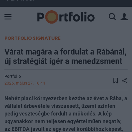
A Paksi Atomerőmű összteljesítménye 226 MW. A Duna vízállá
PORTFOLIO SIGNATURE
Várat magára a fordulat a Rábánál,
új stratégiát ígér a menedzsment
Portfolio
2026. május 27. 18:44
Nehéz piaci környezetben kezdte az évet a Rába, a
vállalat árbevétele visszaesett, üzemi szinten
pedig veszteségbe fordult a működés. A kép
ugyanakkor nem teljesen egyértelműen negatív,
az EBITDA javult az egy évvel korábbihoz képest,