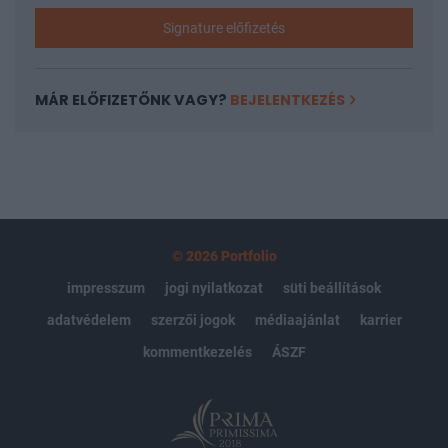
Signature előfizetés
MÁR ELŐFIZETŐNK VAGY?
BEJELENTKEZÉS
© 2026 Portfolio
impresszum
jogi nyilatkozat
süti beállítások
adatvédelem
szerzői jogok
médiaajánlat
karrier
kommentkezelés
ÁSZF