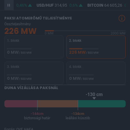
363,41
0,46%
USD/HUF
314,95
0,6%
BITCOIN
64 605,26
0%
PAKSI ATOMERŐMŰ TELJESÍTMÉNYE
Összteljesítmény
226 MW
0 MW
2000 MW
1. blokk
2. blokk
0 MW
226 MW
/ 500 MW
/ 500 MW
3. blokk
4. blokk
0 MW
0 MW
/ 500 MW
/ 500 MW
DUNA VÍZÁLLÁSA PAKSNÁL
-130 cm
-144cm
-134cm
biztonsági határ
leállási küszöb
Forrás: OVF, HAEA