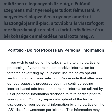
miközben a legnagyobb üzletág, a Futómű
szegmens már nyereséget tudott felmutatni. A
negyedévet alapvetően a gyenge amerikai
haszongépjármű-piac, a továbbra is visszafogott
mezőgazdasági kereslet, a forint erősödése és a
bérköltségek emelkedése határozta meg. A
menedzsment szerint jelenleg intenzív stratégiai
előkészítő munkálatok zajlanak, amelyek célja
Portfolio -
Do Not Process My Personal Information
egy új középtávú stratégia létrehozása.
If you wish to opt-out of the sale, sharing to third parties, or
processing of your personal or sensitive information for
targeted advertising by us, please use the below opt-out
Csökkenő árbevétel, üzemi veszteség
section to confirm your selection. Please note that after your
opt-out request is processed you may continue seeing
A Rába szerint a vállalat számára releváns piacok
interest-based ads based on personal information utilized by
us or personal information disclosed to third parties prior to
vegyes képet mutattak az első negyedévben. Az
your opt-out. You may separately opt-out of the further
európai haszongépjármű-piac bővült, az ACEA
disclosure of your personal information by third parties on the
adatai alapján a regisztrációk 7 százalékkal
IAB’s list of downstream participants. This information may