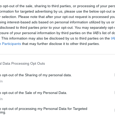
ake Mariner létesítmény akár 750 MW energiaigényt kis
to opt-out of the sale, sharing to third parties, or processing of your per
lis infrastruktúra központtá alakul át. A projekt célja
formation for targeted advertising by us, please use the below opt-out s
r selection. Please note that after your opt-out request is processed y
 a nagy teljesítményű számítástechnika iránti robbaná
eing interest-based ads based on personal information utilized by us or
lása fejlett folyadékhűtési és energiaellátási megoldá
disclosed to third parties prior to your opt-out. You may separately opt-
nálja a New York-i villamosenergia-hálózat közel 89 s
losure of your personal information by third parties on the IAB’s list of
smentes energiamixét, a működését pedig a Core42 és 
. This information may also be disclosed by us to third parties on the
IA
Participants
that may further disclose it to other third parties.
stack hosszú távú bérleti szerződései biztosítják. Az
ider Electric és a Motivair tizenkét hónapon belül alak
tközpontot a telephelyen, integrálva a legmodernebb
l Data Processing Opt Outs
tési rendszereket és digitális felügyeleti szoftvereket
o opt-out of the Sharing of my personal data.
ely és áramellátási infrastruktúra új generációs digitális infra
In
ejlesztést követően a Lake Mariner létesítmény várhatóan akár 
es lesz kiszolgálni. A Buffalo közelében, Barkerben (New York á
o opt-out of the Sale of my Personal Data.
központ a Motivair iparágvezető folyadékhűtési megoldásait...
In
to opt-out of processing my Personal Data for Targeted
ASÓNK!
ing.