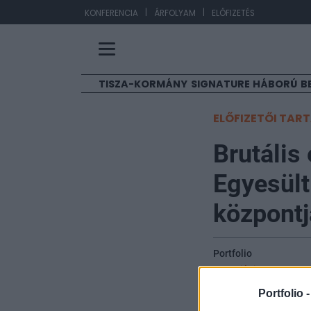
|
|
EUR
KONFERENCIA
ÁRFOLYAM
ELŐFIZETÉS
TISZA-KORMÁNY
SIGNATURE
HÁBORÚ
B
ELŐFIZETŐI TAR
Brutális
Egyesült
központj
Portfolio
2026. június 02. 14:56
Portfolio 
A TeraWulf, a Sc