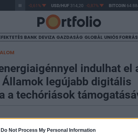
/HUF
363,17
-0,61%
USD/HUF
314,20
-0,87%
BITCOIN
64 884
EFEKTETÉS
BANK
DEVIZA
GAZDASÁG
GLOBÁL
UNIÓS FORRÁ
TALOM
 energiaigénnyel indulhat el 
 Államok legújabb digitális
a a techóriások támogatásá
-
Do Not Process My Personal Information
hneider Electric és a Motivair közös fejlesztésének k