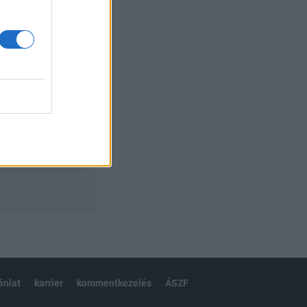
izetéses
ánlat
karrier
kommentkezelés
ÁSZF