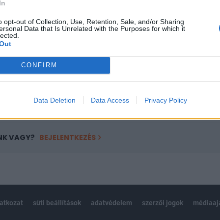
In
a portfolio.hu hírarchívumához tartozik, melynek olvasása előf
o opt-out of Collection, Use, Retention, Sale, and/or Sharing
ötött.
ersonal Data that Is Unrelated with the Purposes for which it
lected.
övetkezőket tartalmazza:
Out
 teljes cikkarchívum
 BÉT elmúlt 2 év napon belüli
CONFIRM
Data Deletion
Data Access
Privacy Policy
Előfizetés
NK VAGY?
BEJELENTKEZÉS
latkozat
süti beállítások
adatvédelem
szerzői jogok
médiaaj