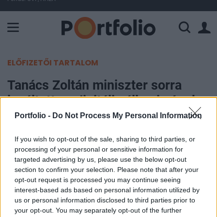
A Paksi Atomerőmű összteljesítménye 224 MW. A Duna vízállá
ELŐFIZETŐI TARTALOM
Tanács Zoltán miniszter sorra
leváltotta a digitális állami cégek
vezetőit, elárulta az okokat
Portfolio -
Do Not Process My Personal Information
If you wish to opt-out of the sale, sharing to third parties, or
Portfolio
processing of your personal or sensitive information for
2026. június 03. 11:52
targeted advertising by us, please use the below opt-out
section to confirm your selection. Please note that after your
Tanács Zoltán tudományos és technológiai
opt-out request is processed you may continue seeing
területekért felelős miniszter a digitális
interest-based ads based on personal information utilized by
us or personal information disclosed to third parties prior to
fejlesztésekért felelős állami társaságok élére új
your opt-out. You may separately opt-out of the further
vezetőket nevezett ki, ennek kapcsán vázolta a