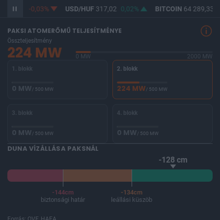
F
365,28
-0,03%
USD/HUF
317,02
0,02%
BITCOIN
64 289,33
-
PAKSI ATOMERŐMŰ TELJESÍTMÉNYE
Összteljesítmény
224 MW
0 MW
2000 MW
1. blokk
2. blokk
0 MW
224 MW
/ 500 MW
/ 500 MW
3. blokk
4. blokk
0 MW
0 MW
/ 500 MW
/ 500 MW
DUNA VÍZÁLLÁSA PAKSNÁL
-128 cm
-144cm
-134cm
biztonsági határ
leállási küszöb
Forrás: OVF, HAEA