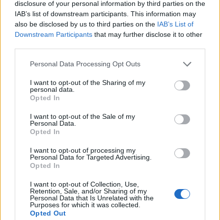
disclosure of your personal information by third parties on the
Tisza-kormány céljait a területen egy Facebook-
IAB’s list of downstream participants. This information may
posztban.
also be disclosed by us to third parties on the
IAB’s List of
Downstream Participants
that may further disclose it to other
Modern, átlátható és hatékony digitális államot építünk. A
third parties.
cél egy olyan köz­igaz­ga­tás felépítése, amely a közjót és a
Personal Data Processing Opt Outs
magyar embereket szolgálja - írja Tanács Zoltán, majd
hozzáteszi: "Az a célunk, hogy olyan legyen az állami
I want to opt-out of the Sharing of my
personal data.
szolgáltatásokat használni, mint mobiltelefonon bankolni
Opted In
vagy ételt rendelni. Egyszerű. Gyors. Olcsó. Élményszerű".
"Elavult technológiákon...
I want to opt-out of the Sale of my
Personal Data.
Opted In
KEDVES OLVASÓNK!
I want to opt-out of processing my
Personal Data for Targeted Advertising.
A keresett cikk a portfolio.hu hírarchívumához
Opted In
tartozik, melynek olvasása előfizetéses
I want to opt-out of Collection, Use,
regisztrációhoz kötött.
Retention, Sale, and/or Sharing of my
Personal Data that Is Unrelated with the
Purposes for which it was collected.
Az előfizetés a következőket tartalmazza:
Opted Out