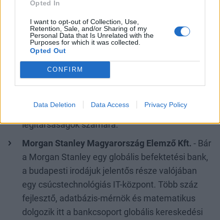
Opted In
végzi.
I want to opt-out of Collection, Use,
Lufthansa Systems Hungária Kft.
- A
Retention, Sale, and/or Sharing of my
Personal Data that Is Unrelated with the
légiközlekedési informatika egyik globális
Purposes for which it was collected.
Opted Out
központja Budapesten és Szegeden működik.
Tisztán szoftverfejlesztéssel és
CONFIRM
repülésbiztonsági, menetrend-optimalizáló
rendszerek üzemeltetésével foglalkoznak a
Data Deletion
Data Access
Privacy Policy
Lufthansa-csoport és más nemzetközi
légitársaságok számára.
Morgan Stanley Magyarország Elemző Kft.
- Bár
a Morgan Stanley egy globális befektetési bank,
a budapesti irodájuk jelentős része valójában
egy csúcstechnológiás IT-központ. Több száz
fejlesztő, adatbázis-mérnök és matematikus
dolgozik itt a bankcsoport globális kereskedési