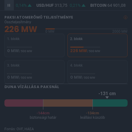
362,24
0,14%
USD/HUF
313,75
0,21%
BITCOIN
64 901,08
0,4
PAKSI ATOMERŐMŰ TELJESÍTMÉNYE
Összteljesítmény
226 MW
0 MW
2000 MW
1. blokk
2. blokk
0 MW
226 MW
/ 500 MW
/ 500 MW
3. blokk
4. blokk
0 MW
0 MW
/ 500 MW
/ 500 MW
DUNA VÍZÁLLÁSA PAKSNÁL
-131 cm
-144cm
-134cm
biztonsági határ
leállási küszöb
Forrás: OVF, HAEA