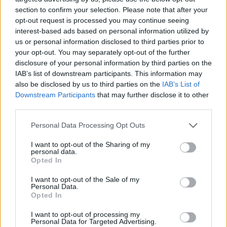
valamint a kapcsolódó bevezetési és
section to confirm your selection. Please note that after your
tanácsadási szolgáltatások adják.
opt-out request is processed you may continue seeing
interest-based ads based on personal information utilized by
EPAM Systems Kft
. - Az amerikai központú, de
us or personal information disclosed to third parties prior to
globális szoftverfejlesztő óriás magyarországi
your opt-out. You may separately opt-out of the further
leányvállalata (Budapesten, Debrecenben és
disclosure of your personal information by third parties on the
IAB’s list of downstream participants. This information may
Szegeden is jelen vannak). Évek óta a hazai
also be disclosed by us to third parties on the
IAB’s List of
szoftverexport és egyedi szoftverfejlesztési piac
Downstream Participants
that may further disclose it to other
egyik legmeghatározóbb, több ezer főt
third parties.
foglalkoztató szereplője.
Personal Data Processing Opt Outs
Ericsson Magyarország Kft.
- A svéd óriás hazai
I want to opt-out of the Sharing of my
leányvállalatánál működik Magyarország egyik
personal data.
Opted In
legjelentősebb infokommunikációs kutató-
I want to opt-out of the Sale of my
fejlesztő központja. Bár a globális anyacég
Personal Data.
távközlési profilú, a hazai entitás alapvetően
Opted In
szoftvertechnológiai fejlesztést, felhőalapú
I want to opt-out of processing my
Personal Data for Targeted Advertising.
rendszerek és 5G/6G szoftverek programozását