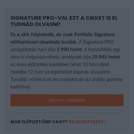
SIGNATURE PRO-VAL EZT A CIKKET IS EL
TUDNÁD OLVASNI!
Ez a cikk folytatódik, de csak Portfolio Signature
előfizetéssel olvasható tovább.
A Signature PRO
szolgáltatás havi díja
2 990
forint
. A hozzáférés egy
évre is megvásárolható, amelynek díja
29 845
forint
,
az éves előfizetés keretében tehát 10 havi díjért
cserébe 12 havi szolgáltatást kapnak olvasóink.
További információ és csatlakozás az alábbi gombra
kattintva!
Signature előfizetés
MÁR ELŐFIZETŐNK VAGY?
BEJELENTKEZÉS