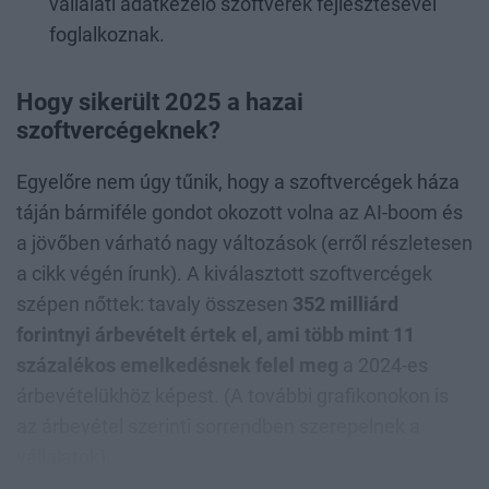
vállalati adatkezelő szoftverek fejlesztésével
foglalkoznak.
Hogy sikerült 2025 a hazai
szoftvercégeknek?
Egyelőre nem úgy tűnik, hogy a szoftvercégek háza
táján bármiféle gondot okozott volna az AI-boom és
a jövőben várható nagy változások (erről részletesen
a cikk végén írunk). A kiválasztott szoftvercégek
szépen nőttek: tavaly összesen
352 milliárd
forintnyi árbevételt értek el, ami több mint 11
százalékos emelkedésnek felel meg
a 2024-es
árbevételükhöz képest. (A további grafikonokon is
az árbevétel szerinti sorrendben szerepelnek a
vállalatok).