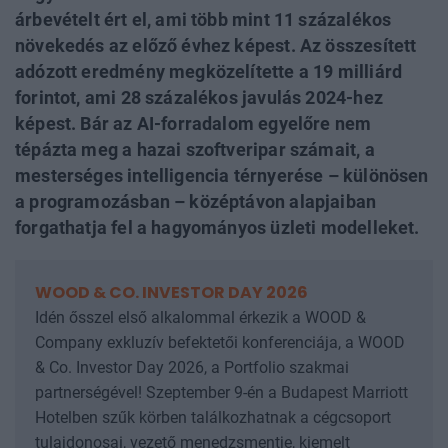
árbevételt ért el, ami több mint 11 százalékos
növekedés az előző évhez képest. Az összesített
adózott eredmény megközelítette a 19 milliárd
forintot, ami 28 százalékos javulás 2024-hez
képest. Bár az AI-forradalom egyelőre nem
tépázta meg a hazai szoftveripar számait, a
mesterséges intelligencia térnyerése – különösen
a programozásban – középtávon alapjaiban
forgathatja fel a hagyományos üzleti modelleket.
WOOD & CO. INVESTOR DAY 2026
Idén ősszel első alkalommal érkezik a WOOD &
Company exkluzív befektetői konferenciája, a WOOD
& Co. Investor Day 2026, a Portfolio szakmai
partnerségével! Szeptember 9-én a Budapest Marriott
Hotelben szűk körben találkozhatnak a cégcsoport
tulajdonosai, vezető menedzsmentje, kiemelt