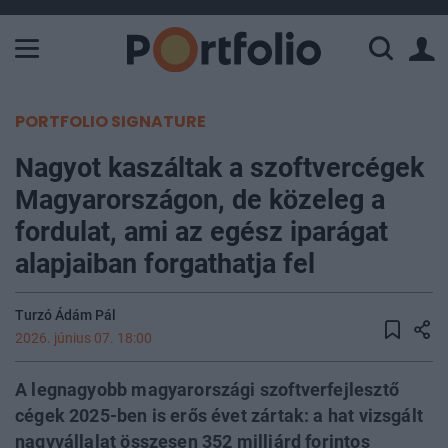
A Paksi Atomerőmű összteljesítménye 226 MW. A Duna vízállá
PORTFOLIO SIGNATURE
Nagyot kaszáltak a szoftvercégek
Magyarországon, de közeleg a
fordulat, ami az egész iparágat
alapjaiban forgathatja fel
Turzó Ádám Pál
2026. június 07. 18:00
A legnagyobb magyarországi szoftverfejlesztő
cégek 2025-ben is erős évet zártak: a hat vizsgált
nagyvállalat összesen 352 milliárd forintos