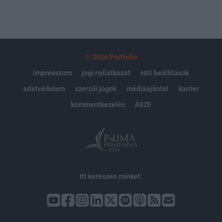
© 2026 Portfolio
impresszum
jogi nyilatkozat
süti beállítások
adatvédelem
szerzői jogok
médiaajánlat
karrier
kommentkezelés
ÁSZF
Itt keressen minket: