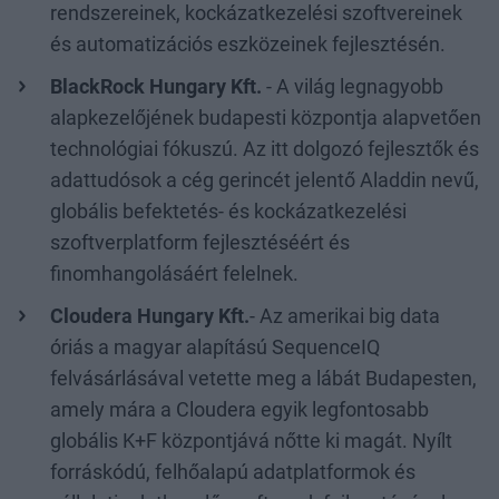
rendszereinek, kockázatkezelési szoftvereinek
és automatizációs eszközeinek fejlesztésén.
BlackRock Hungary Kft.
- A világ legnagyobb
alapkezelőjének budapesti központja alapvetően
technológiai fókuszú. Az itt dolgozó fejlesztők és
adattudósok a cég gerincét jelentő Aladdin nevű,
globális befektetés- és kockázatkezelési
szoftverplatform fejlesztéséért és
finomhangolásáért felelnek.
Cloudera Hungary Kft.
- Az amerikai big data
óriás a magyar alapítású SequenceIQ
felvásárlásával vetette meg a lábát Budapesten,
amely mára a Cloudera egyik legfontosabb
globális K+F központjává nőtte ki magát. Nyílt
forráskódú, felhőalapú adatplatformok és