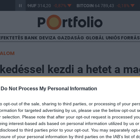
61%
USD/HUF
314,20
-0,87%
BITCOIN
64 789,43
-0,18%
EFEKTETÉS
BANK
DEVIZA
GAZDASÁG
GLOBÁL
UNIÓS FORRÁ
TALOM
kedéssel kezdi a hetet a ma
-
Do Not Process My Personal Information
to opt-out of the sale, sharing to third parties, or processing of your per
formation for targeted advertising by us, please use the below opt-out s
r selection. Please note that after your opt-out request is processed y
pai tőzsdéken eséssel indult a nap, a magyar tőzsde re
eing interest-based ads based on personal information utilized by us or
disclosed to third parties prior to your opt-out. You may separately opt-
d a BUX.
losure of your personal information by third parties on the IAB’s list of