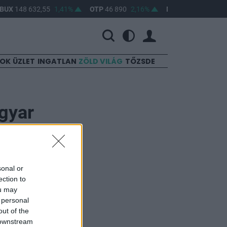
BUX
148 632,55
1,41%
OTP
46 890
2,16%
MOL
4 650
0,22%
SOK
ÜZLET
INGATLAN
ZÖLD VILÁG
TŐZSDE
gyar
sonal or
ection to
ou may
latív erőt mutat,
 personal
out of the
 downstream