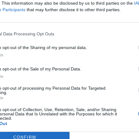
. This information may also be disclosed by us to third parties on the
IA
t Day 2026Október 21-én jön a Portfolio Investment Day 2026, a
Participants
that may further disclose it to other third parties.
k a választ a befektetőket leginkább foglalkoztató kérdésekre. M
 következő évek nyertesei, mire számíthatunk a részvény-, kötvény
ogyan érdemes portfóliót építeni egy gyorsan változó...
l Data Processing Opt Outs
ASÓNK!
o opt-out of the Sharing of my personal data.
In
a portfolio.hu hírarchívumához tartozik, melynek olvasása előf
ötött.
o opt-out of the Sale of my Personal Data.
In
övetkezőket tartalmazza:
 teljes cikkarchívum
to opt-out of processing my Personal Data for Targeted
ing.
 BÉT elmúlt 2 év napon belüli
In
o opt-out of Collection, Use, Retention, Sale, and/or Sharing
ersonal Data that Is Unrelated with the Purposes for which it
Előfizetés
lected.
Out
CONFIRM