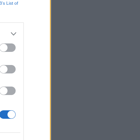
B’s List of
hol a piac vezető
eddig tarthat az AI-
-, nyersanyag- és
izetéses