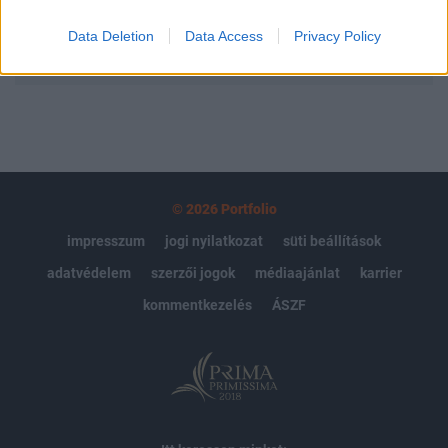
Data Deletion
Data Access
Privacy Policy
MÁR ELŐFIZETŐNK VAGY?
BEJELENTKEZÉS
© 2026 Portfolio
impresszum
jogi nyilatkozat
süti beállítások
adatvédelem
szerzői jogok
médiaajánlat
karrier
kommentkezelés
ÁSZF