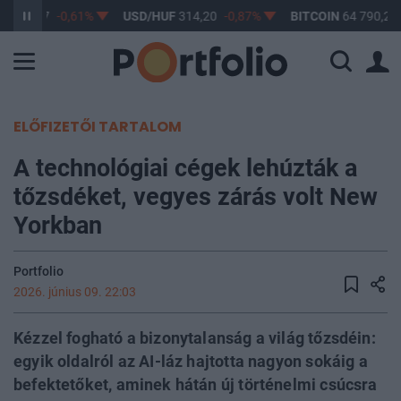
F
363,17
-0,61%
USD/HUF
314,20
-0,87%
BITCOIN
64 790,21
ELŐFIZETŐI TARTALOM
A technológiai cégek lehúzták a
tőzsdéket, vegyes zárás volt New
Yorkban
Portfolio
2026. június 09. 22:03
Kézzel fogható a bizonytalanság a világ tőzsdéin:
egyik oldalról az AI-láz hajtotta nagyon sokáig a
befektetőket, aminek hátán új történelmi csúcsra