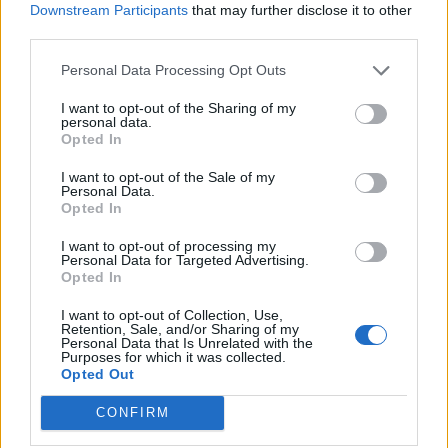
Downstream Participants
that may further disclose it to other
2026. június 09. 22:03 Megosztás Szebb lett a vége, de
third parties.
vegyes a kép Vegyesen zártak kedden az amerikai
tőzsdeindexek, miután a technológiai részvények eladási
Personal Data Processing Opt Outs
hulláma napközben erősen lehúzta a piacot, de a délutáni
I want to opt-out of the Sharing of my
órákban enyhült a nyomás....
personal data.
Opted In
I want to opt-out of the Sale of my
KEDVES OLVASÓNK!
Personal Data.
Opted In
A keresett cikk a portfolio.hu hírarchívumához
tartozik, melynek olvasása előfizetéses
I want to opt-out of processing my
Personal Data for Targeted Advertising.
regisztrációhoz kötött.
Opted In
Az előfizetés a következőket tartalmazza:
I want to opt-out of Collection, Use,
Portfolio.hu teljes cikkarchívum
Retention, Sale, and/or Sharing of my
Personal Data that Is Unrelated with the
Kötéslisták: BÉT elmúlt 2 év napon belüli
Purposes for which it was collected.
Opted Out
kötéslistái
CONFIRM
Előfizetés