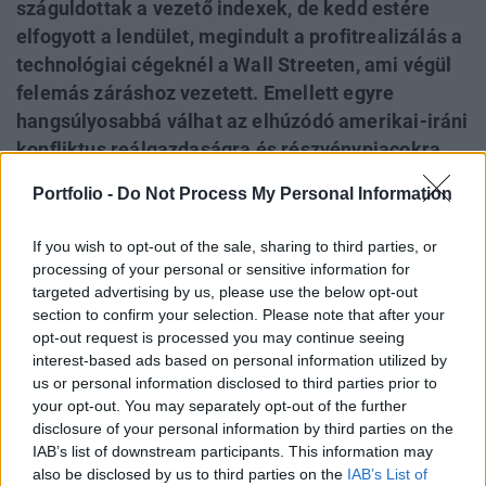
száguldottak a vezető indexek, de kedd estére
elfogyott a lendület, megindult a profitrealizálás a
technológiai cégeknél a Wall Streeten, ami végül
felemás záráshoz vezetett. Emellett egyre
hangsúlyosabbá válhat az elhúzódó amerikai-iráni
konfliktus reálgazdaságra és részvénypiacokra
gyakorolt hatása, ami elbizonytalanítja a
Portfolio -
Do Not Process My Personal Information
befektetőket. Hétfőn ezt a bizonytalanságot
láthattuk a piacokon, kedden viszont jobb volt a
If you wish to opt-out of the sale, sharing to third parties, or
hangulat Európában, részben annak is
processing of your personal or sensitive information for
köszönhetően, hogy Donald Trump szerint
targeted advertising by us, please use the below opt-out
section to confirm your selection. Please note that after your
napokon belül megszülethet a megállapodás
opt-out request is processed you may continue seeing
Iránnal. Az olajár közben esik, miután Irán és
interest-based ads based on personal information utilized by
Izrael bejelentette, hogy az amerikai elnök
us or personal information disclosed to third parties prior to
felhívására felfüggesztették egymás elleni
your opt-out. You may separately opt-out of the further
disclosure of your personal information by third parties on the
támadásaikat, bár mindkét fél figyelmeztetett,
IAB’s list of downstream participants. This information may
hogy az ellenségeskedést bármikor újrakezdhetik.
also be disclosed by us to third parties on the
IAB’s List of