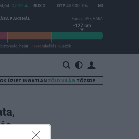
,64
0,05%
BUX
0
OTP
45 900
0%
MOL
4 692
1,12%
LÁSA PAKSNÁL
Forrás: OVF, HAEA
-127 cm
m
biztonsági határ
-134cm
leállási küszöb
 a leállási küszöb -134 cm.
SOK
ÜZLET
INGATLAN
ZÖLD VILÁG
TŐZSDE
ta,
zés