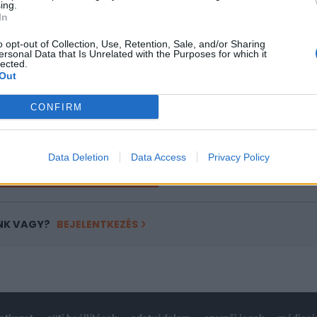
ing.
ASÓNK!
In
a portfolio.hu hírarchívumához tartozik, melynek olvasása előf
o opt-out of Collection, Use, Retention, Sale, and/or Sharing
ersonal Data that Is Unrelated with the Purposes for which it
ötött.
lected.
Out
övetkezőket tartalmazza:
 teljes cikkarchívum
CONFIRM
 BÉT elmúlt 2 év napon belüli
Data Deletion
Data Access
Privacy Policy
Előfizetés
NK VAGY?
BEJELENTKEZÉS