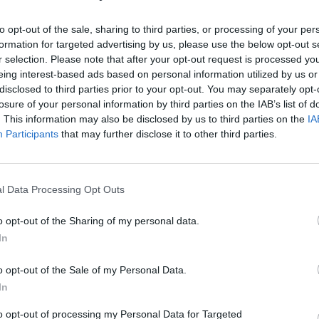
to opt-out of the sale, sharing to third parties, or processing of your per
formation for targeted advertising by us, please use the below opt-out s
r selection. Please note that after your opt-out request is processed y
eing interest-based ads based on personal information utilized by us or
disclosed to third parties prior to your opt-out. You may separately opt-
 a profitrealizálás a technológiai cégeknél a Wall Str
losure of your personal information by third parties on the IAB’s list of
 vezetett, és Ázsiában is az eladók voltak ma fölényb
. This information may also be disclosed by us to third parties on the
IA
szabb a hangulat, ez alól a magyar tőzsde sem kivétel,
Participants
that may further disclose it to other third parties.
Tovább rontotta a hangulatot, hogy Donald Trump jelezte
al folytatott tárgyalások, és további lépéseket helyez
viszont a képet, hogy a legfrissebb adatok alapján, me
l Data Processing Opt Outs
k kismértékben emelkedett Amerikában, ami ad némi 
o opt-out of the Sharing of my personal data.
In
:00 Megosztás Estére tovább estek az amerikai indexek Nagyon
történik, mind a három fontos index több mint 1%-os vesztesé
o opt-out of the Sale of my Personal Data.
nttal került lejjebb, a nap végére...
In
to opt-out of processing my Personal Data for Targeted