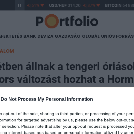
/HUF
363,17
-0,61%
USD/HUF
314,20
-0,87%
BITCOIN
64 886
EFEKTETÉS
BANK
DEVIZA
GAZDASÁG
GLOBÁL
UNIÓS FORRÁ
TALOM
tben állnak a tengeri óriáso
ors változást hozhat a Horm
megnyitása
-
Do Not Process My Personal Information
to opt-out of the sale, sharing to third parties, or processing of your per
formation for targeted advertising by us, please use the below opt-out s
r selection. Please note that after your opt-out request is processed y
ertársaság vezérigazgatója szerint a Hormuzi-szoros 
eing interest-based ads based on personal information utilized by us or