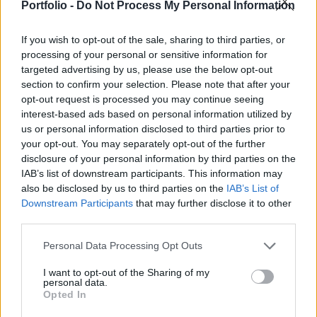
Moson-Sopron Vármegyei Rendőr-főkapitányság
Portfolio -
Do Not Process My Personal Information
a police.hu oldalon.
If you wish to opt-out of the sale, sharing to third parties, or
A 115-ös kilométerszelvénynél, Hegyeshalom felé vezető
processing of your personal or sensitive information for
targeted advertising by us, please use the below opt-out
irányban 4 óra 30 perc körül kigyulladt egy kamion, miután
section to confirm your selection. Please note that after your
álló munkagépeknek hajtott, a tehergépkocsi vezetője a
opt-out request is processed you may continue seeing
helyszínen életét vesztette. Nem sokkal később, 5 óra 10
interest-based ads based on personal information utilized by
perc körül a 113-as kilométernél egy kisbusz nekiütközött
us or personal information disclosed to third parties prior to
egy, az előző baleset miatt álló tehergépkocsinak; a
your opt-out. You may separately opt-out of the further
kisbuszban kilencen utaztak...
disclosure of your personal information by third parties on the
IAB’s list of downstream participants. This information may
also be disclosed by us to third parties on the
IAB’s List of
KEDVES OLVASÓNK!
Downstream Participants
that may further disclose it to other
third parties.
A keresett cikk a portfolio.hu hírarchívumához
tartozik, melynek olvasása előfizetéses
Personal Data Processing Opt Outs
regisztrációhoz kötött.
I want to opt-out of the Sharing of my
personal data.
Az előfizetés a következőket tartalmazza:
Opted In
Portfolio.hu teljes cikkarchívum