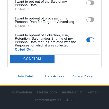
I want to opt-out of the Sale of my
Kötéslisták: BÉT elmúlt 2 év napon belüli
Personal Data.
kötéslistái
Opted In
I want to opt-out of processing my
Előfizetés
Personal Data for Targeted Advertising.
Opted In
I want to opt-out of Collection, Use,
MÁR ELŐFIZETŐNK VAGY?
BEJELENTKEZÉS
Retention, Sale, and/or Sharing of my
Personal Data that Is Unrelated with the
Purposes for which it was collected.
Opted Out
CONFIRM
Data Deletion
Data Access
Privacy Policy
© 2026 Portfolio
impresszum
jogi nyilatkozat
süti beállítások
adatvédelem
szerzői jogok
médiaajánlat
karrier
kommentkezelés
ÁSZF