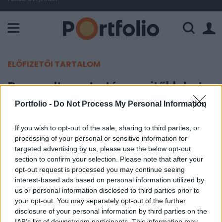
A Paksi Atomerőmű összteljesítménye 225 MW. A Duna vízállá
ELŐFIZETŐI TARTALOM
Bemondta a stratéga, mitől lehet
Európa a sztár a tőzsdéken
Portfolio -
Do Not Process My Personal Information
If you wish to opt-out of the sale, sharing to third parties, or
Portfolio
processing of your personal or sensitive information for
2026. június 15. 14:13
targeted advertising by us, please use the below opt-out
section to confirm your selection. Please note that after your
Az európai részvénypiacok tartós emelkedéséhez
opt-out request is processed you may continue seeing
több feltételnek is teljesülnie kell, egyebek mellett
interest-based ads based on personal information utilized by
us or personal information disclosed to third parties prior to
a beruházások mesterséges intelligencián túli
your opt-out. You may separately opt-out of the further
kiszélesedésére – mondta el Bhanu Baweja, a UBS
disclosure of your personal information by third parties on the
vezető stratégája a Bloombergnek.
IAB’s list of downstream participants. This information may