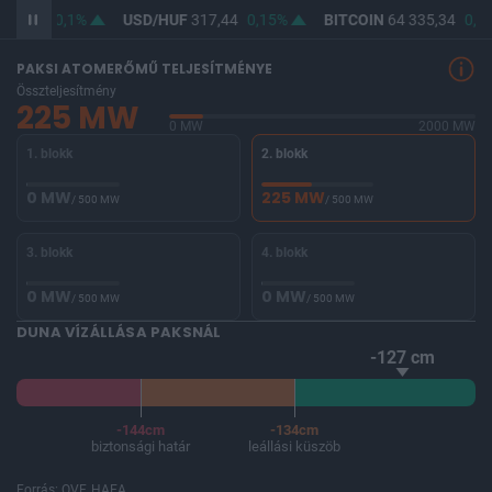
365,76
0,1%
USD/HUF
317,44
0,15%
BITCOIN
64 335,34
0,1
PAKSI ATOMERŐMŰ TELJESÍTMÉNYE
Összteljesítmény
225 MW
0 MW
2000 MW
1. blokk
2. blokk
0 MW
225 MW
/ 500 MW
/ 500 MW
3. blokk
4. blokk
0 MW
0 MW
/ 500 MW
/ 500 MW
DUNA VÍZÁLLÁSA PAKSNÁL
-127 cm
-144cm
-134cm
biztonsági határ
leállási küszöb
Forrás: OVF, HAEA