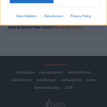
Előfizetés
Data Deletion
Data Access
Privacy Policy
MÁR ELŐFIZETŐNK VAGY?
BEJELENTKEZÉS
© 2026 Portfolio
impresszum
jogi nyilatkozat
süti beállítások
adatvédelem
szerzői jogok
médiaajánlat
karrier
kommentkezelés
ÁSZF