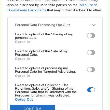
also be disclosed by us to third parties on the
IAB’s List of
Baweja szerint az európai piacok hétfői felpattanása –
Downstream Participants
that may further disclose it to other
amelyet az Egyesült Államok és Irán közötti, a Hormuzi-
third parties.
szoros újranyitásáról szóló ideiglenes megállapodás
Personal Data Processing Opt Outs
váltott ki – inkább csak egy rövid távú, egyhetes, semmint
egy három hónapos kereskedési lehetőség. A stratéga arra
I want to opt-out of the Sharing of my
számít, hogy a ciklikus fogyasztási javak szektora és a
personal data.
Opted In
banki részvények meredek emelkedést...
I want to opt-out of the Sale of my
Personal Data.
Opted In
KEDVES OLVASÓNK!
I want to opt-out of processing my
A keresett cikk a portfolio.hu hírarchívumához
Personal Data for Targeted Advertising.
tartozik, melynek olvasása előfizetéses
Opted In
regisztrációhoz kötött.
I want to opt-out of Collection, Use,
Retention, Sale, and/or Sharing of my
Az előfizetés a következőket tartalmazza:
Personal Data that Is Unrelated with the
Purposes for which it was collected.
Portfolio.hu teljes cikkarchívum
Opted Out
Kötéslisták: BÉT elmúlt 2 év napon belüli
kötéslistái
CONFIRM