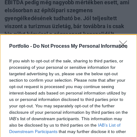
EBITDA pedig még nagyobb mértékben esett, ami
elsősorban az építőipari szegmens
gyengélkedésének tudható be. Jól teljesített
viszont a turizmus üzletág, bár továbbra is csak
kis súlyt képvisel a cégcsoport konszolidált
számaiban, a legnagyobb szegmens, a bevételek
Portfolio -
Do Not Process My Personal Information
több mint felét adó energetika pedig mind a
bevétel, mind az EBITDA szintjén kismértékű
If you wish to opt-out of the sale, sharing to third parties, or
csökkenést szenvedett el. A társaság a
processing of your personal or sensitive information for
kedvezőtlen gazdasági körülményekkel
targeted advertising by us, please use the below opt-out
section to confirm your selection. Please note that after your
magyarázza a bevétel és az EBITDA csökkenését,
opt-out request is processed you may continue seeing
de a pénzügyi eredmény az időszakban segített,
interest-based ads based on personal information utilized by
így az adózott eredmény növekedni tudott.
us or personal information disclosed to third parties prior to
your opt-out. You may separately opt-out of the further
A főbb számok Az első negyedév gazdálkodására továbbra
disclosure of your personal information by third parties on the
is rányomta a bélyegét a kedvezőtlen gazdasági környezet
IAB’s list of downstream participants. This information may
also be disclosed by us to third parties on the
IAB’s List of
– közölte a cég közleményében. A bevétel és az EBITDA
Downstream Participants
that may further disclose it to other
kétszámjegyű ütemben csökkent a negyedévben az előző