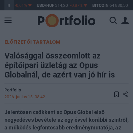
363,17
-0,61%
USD/HUF
314,20
-0,87%
BITCOIN
64 880,50
-0
ELŐFIZETŐI TARTALOM
Valósággal összeomlott az
építőipari üzletág az Opus
Globalnál, de azért van jó hír is
Portfolio
2026. június 15. 08:42
Jelentősen csökkent az Opus Global első
negyedéves bevétele az egy évvel korábbi szintről,
a működés legfontosabb eredménymutatója, az