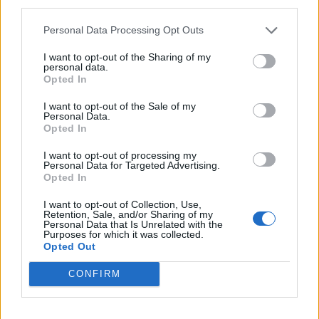
third parties.
év azonos időszakához képest, az adózott eredmény
viszont emelkedni tudott a pénzügyi soron bekövetkezett
Personal Data Processing Opt Outs
jelentős javulásnak köszönhetően....
I want to opt-out of the Sharing of my
personal data.
Opted In
KEDVES OLVASÓNK!
I want to opt-out of the Sale of my
A keresett cikk a portfolio.hu hírarchívumához
Personal Data.
Opted In
tartozik, melynek olvasása előfizetéses
regisztrációhoz kötött.
I want to opt-out of processing my
Personal Data for Targeted Advertising.
Az előfizetés a következőket tartalmazza:
Opted In
Portfolio.hu teljes cikkarchívum
I want to opt-out of Collection, Use,
Kötéslisták: BÉT elmúlt 2 év napon belüli
Retention, Sale, and/or Sharing of my
Personal Data that Is Unrelated with the
kötéslistái
Purposes for which it was collected.
Opted Out
Előfizetés
CONFIRM
MÁR ELŐFIZETŐNK VAGY?
BEJELENTKEZÉS