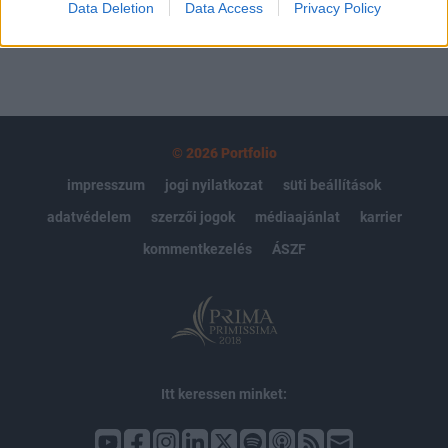
Data Deletion
Data Access
Privacy Policy
© 2026 Portfolio
impresszum
jogi nyilatkozat
süti beállítások
adatvédelem
szerzői jogok
médiaajánlat
karrier
kommentkezelés
ÁSZF
Itt keressen minket: