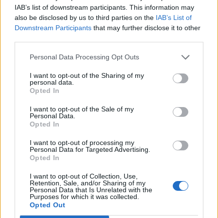
IAB’s list of downstream participants. This information may
megállapodások - írja a Cnbc.
also be disclosed by us to third parties on the
IAB’s List of
Downstream Participants
that may further disclose it to other
A brit Ineos Automotive kedden jelentette be, hogy pályázik
third parties.
a brit védelmi minisztérium könnyű katonai járművekre
vonatkozó programjára. A vegyipari óriás Ineos Group
Personal Data Processing Opt Outs
leányvállalata az SMT Defence és az NMS UK páncélozott
I want to opt-out of the Sharing of my
járműgyártókkal közösen hozta létre a "Team Grenadier"
personal data.
konzorciumot, amelynek alapjául a cég zászlóshajója, a
Opted In
Grenadier terepjáró szolgál. A gyártó...
I want to opt-out of the Sale of my
Personal Data.
Opted In
KEDVES OLVASÓNK!
I want to opt-out of processing my
Personal Data for Targeted Advertising.
A keresett cikk a portfolio.hu hírarchívumához
Opted In
tartozik, melynek olvasása előfizetéses
regisztrációhoz kötött.
I want to opt-out of Collection, Use,
Retention, Sale, and/or Sharing of my
Personal Data that Is Unrelated with the
Az előfizetés a következőket tartalmazza:
Purposes for which it was collected.
Opted Out
Portfolio.hu teljes cikkarchívum
Kötéslisták: BÉT elmúlt 2 év napon belüli