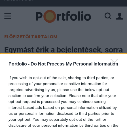
A Paksi Atomerőmű összteljesítménye 227 MW. A Duna vízállá
ELŐFIZETŐI TARTALOM
Egymást érik a bejelentések, sorra
menekülnek a védelmi iparba az
Portfolio -
Do Not Process My Personal Information
európai autógyártó óriások
If you wish to opt-out of the sale, sharing to third parties, or
Portfolio
processing of your personal or sensitive information for
2026. június 17. 11:52
targeted advertising by us, please use the below opt-out
section to confirm your selection. Please note that after your
opt-out request is processed you may continue seeing
Az európai autóipar egyre szorosabb szálakkal
interest-based ads based on personal information utilized by
kapcsolódik a védelmi szektorhoz, miután az
us or personal information disclosed to third parties prior to
elmúlt hetekben egymást érték az autógyártók és
your opt-out. You may separately opt-out of the further
disclosure of your personal information by third parties on the
a hadiipari vállalatok közötti együttműködési