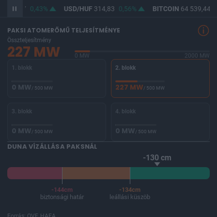
F
363,27
0,43%
USD/HUF
314,83
0,56%
BITCOIN
64 539,44
-
PAKSI ATOMERŐMŰ TELJESÍTMÉNYE
Összteljesítmény
227 MW
0 MW
2000 MW
1. blokk
2. blokk
0 MW
227 MW
/ 500 MW
/ 500 MW
3. blokk
4. blokk
0 MW
0 MW
/ 500 MW
/ 500 MW
DUNA VÍZÁLLÁSA PAKSNÁL
-130 cm
-144cm
-134cm
biztonsági határ
leállási küszöb
Forrás: OVF, HAEA