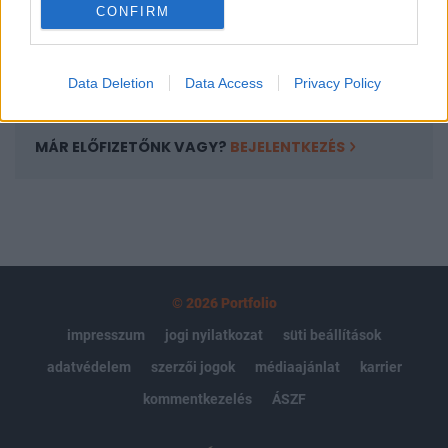
CONFIRM
kötéslistái
Előfizetés
Data Deletion
Data Access
Privacy Policy
MÁR ELŐFIZETŐNK VAGY?
BEJELENTKEZÉS
© 2026 Portfolio
impresszum
jogi nyilatkozat
süti beállítások
adatvédelem
szerzői jogok
médiaajánlat
karrier
kommentkezelés
ÁSZF