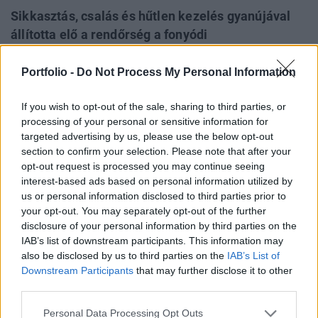
Sikkasztás, csalás és hűtlen kezelés gyanújával
állította elő a rendőrség a fonyódi
városüzemeltetési cég ügyvezetőjét és annak
egyik hozzátartozóját, sajtóértesülések szerint
Portfolio -
Do Not Process My Personal Information
pedig a település korábbi polgármesterét is
If you wish to opt-out of the sale, sharing to third parties, or
őrizetbe vették. A több száz millió forintos
processing of your personal or sensitive information for
visszaélés hátterében vélhetően olyan gyanús
targeted advertising by us, please use the below opt-out
önkormányzati megbízások állnak, amelyeket a
section to confirm your selection. Please note that after your
városvezetés és a cégvezetés családtagjaira
opt-out request is processed you may continue seeing
interest-based ads based on personal information utilized by
szabva, tudatosan játszhattak ki - tudósított a
us or personal information disclosed to third parties prior to
Népszava.
your opt-out. You may separately opt-out of the further
disclosure of your personal information by third parties on the
Hétfőn a rendőrség előállította a Fonyódi Városfejlesztési
IAB’s list of downstream participants. This information may
és Városüzemeltetési Nonprofit Közhasznú Kft.
also be disclosed by us to third parties on the
IAB’s List of
ügyvezetőjét és egyik rokonát. Bár hivatalos megerősítés
Downstream Participants
that may further disclose it to other
még nem érkezett, sajtóértesülések szerint a balatoni
third parties.
kisváros korábbi fideszes polgármesterét, Hidvégi Józsefet
Personal Data Processing Opt Outs
is előállították a hatóságok. A megyei rendőr-