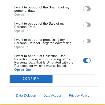
főkapitányság elismerte a büntetőeljárás...
I want to opt-out of the Sharing of my
personal data.
Opted In
KEDVES OLVASÓNK!
I want to opt-out of the Sale of my
Personal Data.
A keresett cikk a portfolio.hu hírarchívumához
Opted In
tartozik, melynek olvasása előfizetéses
I want to opt-out of processing my
regisztrációhoz kötött.
Personal Data for Targeted Advertising.
Opted In
Az előfizetés a következőket tartalmazza:
Portfolio.hu teljes cikkarchívum
I want to opt-out of Collection, Use,
Retention, Sale, and/or Sharing of my
Kötéslisták: BÉT elmúlt 2 év napon belüli
Personal Data that Is Unrelated with the
Purposes for which it was collected.
kötéslistái
Opted Out
Előfizetés
CONFIRM
MÁR ELŐFIZETŐNK VAGY?
BEJELENTKEZÉS
Data Deletion
Data Access
Privacy Policy