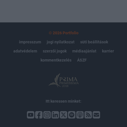
© 2026 Portfolio
impresszum
jogi nyilatkozat
süti beállítások
adatvédelem
szerzői jogok
médiaajánlat
karrier
kommentkezelés
ÁSZF
Itt keressen minket: