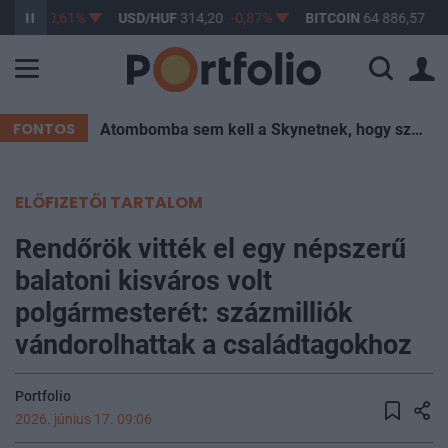
63,17
-0,61%
USD/HUF
314,20
-0,87%
BITCOIN
64 886,57
-0
FONTOS
Atombomba sem kell a Skynetnek, hogy szétégessen minket – elég egy hőkupola
ELŐFIZETŐI TARTALOM
Rendőrök vitték el egy népszerű
balatoni kisváros volt
polgármesterét: százmilliók
vándorolhattak a családtagokhoz
Portfolio
2026. június 17. 09:06