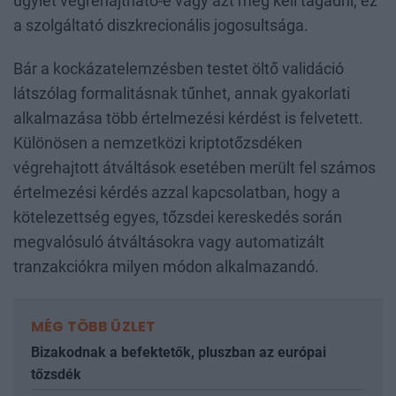
ügylet végrehajtható-e vagy azt meg kell tagadni, ez
a szolgáltató diszkrecionális jogosultsága.
Bár a kockázatelemzésben testet öltő validáció
látszólag formalitásnak tűnhet, annak gyakorlati
alkalmazása több értelmezési kérdést is felvetett.
Különösen a nemzetközi kriptotőzsdéken
végrehajtott átváltások esetében merült fel számos
értelmezési kérdés azzal kapcsolatban, hogy a
kötelezettség egyes, tőzsdei kereskedés során
megvalósuló átváltásokra vagy automatizált
tranzakciókra milyen módon alkalmazandó.
MÉG TÖBB ÜZLET
Bizakodnak a befektetők, pluszban az európai
tőzsdék