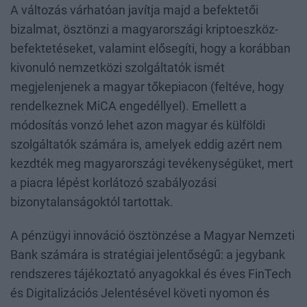
A változás várhatóan javítja majd a befektetői
bizalmat, ösztönzi a magyarországi kriptoeszköz-
befektetéseket, valamint elősegíti, hogy a korábban
kivonuló nemzetközi szolgáltatók ismét
megjelenjenek a magyar tőkepiacon (feltéve, hogy
rendelkeznek MiCA engedéllyel). Emellett a
módosítás vonzó lehet azon magyar és külföldi
szolgáltatók számára is, amelyek eddig azért nem
kezdték meg magyarországi tevékenységüket, mert
a piacra lépést korlátozó szabályozási
bizonytalanságoktól tartottak.
A pénzügyi innováció ösztönzése a Magyar Nemzeti
Bank számára is stratégiai jelentőségű: a jegybank
rendszeres tájékoztató anyagokkal és éves FinTech
és Digitalizációs Jelentésével követi nyomon és