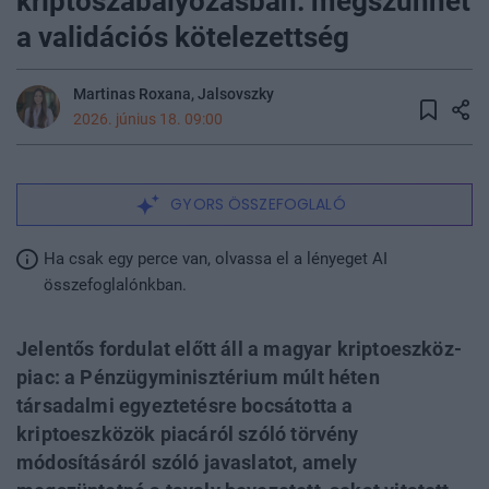
kriptoszabályozásban: megszűnhet
a validációs kötelezettség
Martinas Roxana, Jalsovszky
2026. június 18. 09:00
GYORS ÖSSZEFOGLALÓ
Ha csak egy perce van, olvassa el a lényeget AI
összefoglalónkban.
Jelentős fordulat előtt áll a magyar kriptoeszköz-
piac: a Pénzügyminisztérium múlt héten
társadalmi egyeztetésre bocsátotta a
kriptoeszközök piacáról szóló törvény
módosításáról szóló javaslatot, amely