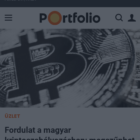
A Paksi Atomerőmű összteljesítménye 225 MW. A Duna vízállá
ÜZLET
Fordulat a magyar