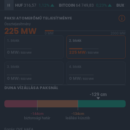
D/HUF
316,57
1,12%
BITCOIN
64 749,83
0,23%
BUX
146 563,
PAKSI ATOMERŐMŰ TELJESÍTMÉNYE
Összteljesítmény
225 MW
0 MW
2000 MW
1. blokk
2. blokk
0 MW
225 MW
/ 500 MW
/ 500 MW
3. blokk
4. blokk
0 MW
0 MW
/ 500 MW
/ 500 MW
DUNA VÍZÁLLÁSA PAKSNÁL
-129 cm
-144cm
-134cm
biztonsági határ
leállási küszöb
Forrás: OVF, HAEA