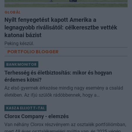
GLOBÁL
Nyílt fenyegetést kapott Amerika a
legnagyobb riválisától: célkeresztbe vették
katonai bázist
Peking készül.
PORTFOLIO BLOGGER
BANKMONITOR
Terhesség és életbiztosítás: mikor és hogyan
érdemes kötni?
Az első gyermek érkezése mindig nagy esemény a család
életében. Az ifjú szülők rádöbbennek, hogy a
gyermekvállalás nemcsak öröm, hanem óriási felelősség
KASZA ELLIOTT-TAL
is! Így történt ez Nórával
Clorox Company - elemzés
Van néhány Clorox részvényem az osztalék portfóliómban,
mert 48 éves osztalékemelési múltja van, és 2025 végén