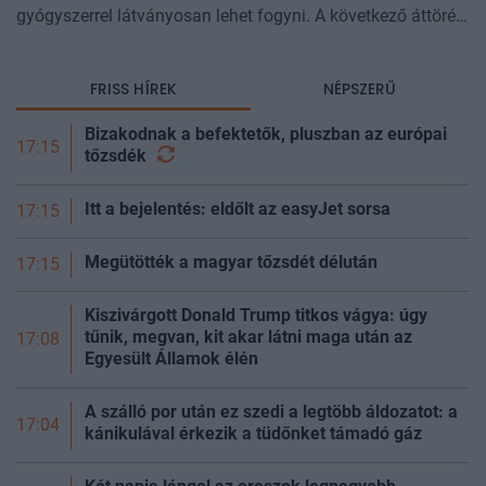
gyógyszerrel látványosan lehet fogyni. A következő áttörés
az lehet, hogy azt is szabályozhatjuk, miből fogyunk.
Kísérleti géncsendesítő
FRISS HÍREK
NÉPSZERŰ
Bizakodnak a befektetők, pluszban az európai
17:15
tőzsdék
Itt a bejelentés: eldőlt az easyJet sorsa
17:15
Megütötték a magyar tőzsdét délután
17:15
Kiszivárgott Donald Trump titkos vágya: úgy
tűnik, megvan, kit akar látni maga után az
17:08
Egyesült Államok élén
A szálló por után ez szedi a legtöbb áldozatot: a
17:04
kánikulával érkezik a tüdőnket támadó gáz