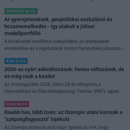
gazdasági növekedést, ronthatja a termelékenységet, sőt
GRANDIO BLOG
még az állam finanszírozását is m
AI-gyorsjelentések, geopolitikai eszkaláció és
hozamemelkedés - így alakult a júliusi
modellportfólió
A közel-keleti konfliktus kiéleződése, az energiaárak
emelkedése és a jegybankok óvatos hangvétele júliusban
átírta a piaci képet. A hazai kötvények súlyát növeltük,
RSM BLOG
miközben a jelentő
2026-os nyári adóváltozások: fontos változások, de
ez még csak a kezdet
Az Országgyűlés 2026. július 28-án elfogadta a
Helyreállítási és Ellenállóképességi Tervhez (RRF), egyes
kormányprogramokhoz és kormányhatározatokhoz
HOLDBLOG
kapcsolódó adóintézkedésekről, v
Kisebb has, több izom: az Ozempic utáni korszak a
"szépségfogyasztó" injekció
Az Ozempic-korszak első nagy ígérete az volt, hogy