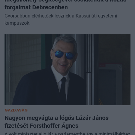
forgalmat Debrecenben
Gyorsabban elérhetőek lesznek a Kassai úti egyetemi
kampuszok.
GAZDASÁG
Nagyon megvágta a lógós Lázár János
fizetését Forsthoffer Ágnes
A volt miniszter alig jár a parlamentbe, így a minimálbérhez