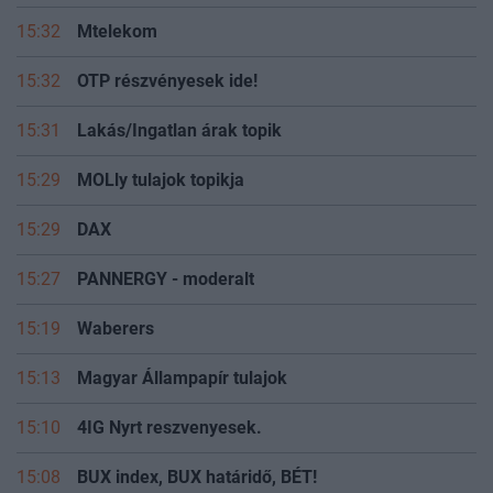
15:32
Mtelekom
15:32
OTP részvényesek ide!
15:31
Lakás/Ingatlan árak topik
15:29
MOLly tulajok topikja
15:29
DAX
15:27
PANNERGY - moderalt
15:19
Waberers
15:13
Magyar Állampapír tulajok
15:10
4IG Nyrt reszvenyesek.
15:08
BUX index, BUX határidő, BÉT!