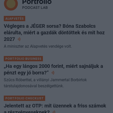
ALAPVETÉS
Végleges a JÉGER sorsa? Bóna Szabolcs
elárulta, miért a gazdák döntöttek és mit hoz
2027
A miniszter az Alapvetés vendége volt.
PORTFOLIO BUSINESS
„Ha egy lángos 2000 forint, miért sajnáljuk a
pénzt egy jó
borra?”
Szűcs Róberttel, a villányi Jammertal Borbirtok
társtulajdonosával beszélgettünk.
PORTFOLIO CHECKLIST
Jelentett az OTP: mit üzennek a friss számok
a
részvényeseknek?