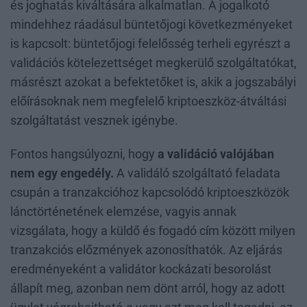
és joghatás kiváltására alkalmatlan. A jogalkotó
mindehhez ráadásul büntetőjogi következményeket
is kapcsolt: büntetőjogi felelősség terheli egyrészt a
validációs kötelezettséget megkerülő szolgáltatókat,
másrészt azokat a befektetőket is, akik a jogszabályi
előírásoknak nem megfelelő kriptoeszköz-átváltási
szolgáltatást vesznek igénybe.
Fontos hangsúlyozni, hogy
a validáció valójában
nem egy engedély.
A validáló szolgáltató feladata
csupán a tranzakcióhoz kapcsolódó kriptoeszközök
lánctörténetének elemzése, vagyis annak
vizsgálata, hogy a küldő és fogadó cím között milyen
tranzakciós előzmények azonosíthatók. Az eljárás
eredményeként a validátor kockázati besorolást
állapít meg, azonban nem dönt arról, hogy az adott