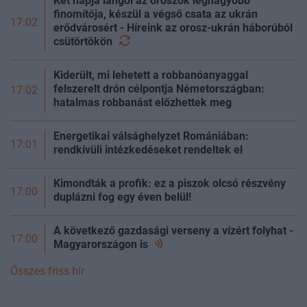
Két napja lángol az oroszok legnagyobb
finomítója, készül a végső csata az ukrán
17:02
erődvárosért - Híreink az orosz-ukrán háborúból
csütörtökön
Kiderült, mi lehetett a robbanóanyaggal
felszerelt drón célpontja Németországban:
17:02
hatalmas robbanást előzhettek meg
Energetikai válsághelyzet Romániában:
17:01
rendkívüli intézkedéseket rendeltek el
Kimondták a profik: ez a piszok olcsó részvény
17:00
duplázni fog egy éven belül!
A következő gazdasági verseny a vízért folyhat -
17:00
Magyarországon
is
Összes friss hír