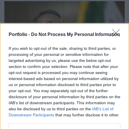
Portfolio -
Do Not Process My Personal Information
If you wish to opt-out of the sale, sharing to third parties, or
processing of your personal or sensitive information for
targeted advertising by us, please use the below opt-out
section to confirm your selection. Please note that after your
opt-out request is processed you may continue seeing
GLOBÁL
interest-based ads based on personal information utilized by
Kiderült, hogy akadtak rá az amerikaiak az
us or personal information disclosed to third parties prior to
iszlamista rezsim egyik legbefolyásosabb
your opt-out. You may separately opt-out of the further
vezetőjére
disclosure of your personal information by third parties on the
IAB’s list of downstream participants. This information may
Végzetes hibát véthettek.
also be disclosed by us to third parties on the
IAB’s List of
Downstream Participants
that may further disclose it to other
third parties.