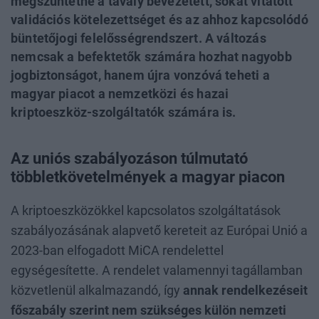
megszüntetné a tavaly bevezetett, sokat vitatott
validációs kötelezettséget és az ahhoz kapcsolódó
büntetőjogi felelősségrendszert. A változás
nemcsak a befektetők számára hozhat nagyobb
jogbiztonságot, hanem újra vonzóvá teheti a
magyar piacot a nemzetközi és hazai
kriptoeszköz-szolgáltatók számára is.
Az uniós szabályozáson túlmutató
többletkövetelmények a magyar piacon
A kriptoeszközökkel kapcsolatos szolgáltatások
szabályozásának alapvető kereteit az Európai Unió a
2023-ban elfogadott MiCA rendelettel
egységesítette. A rendelet valamennyi tagállamban
közvetlenül alkalmazandó, így
annak rendelkezéseit
főszabály szerint nem szükséges külön nemzeti