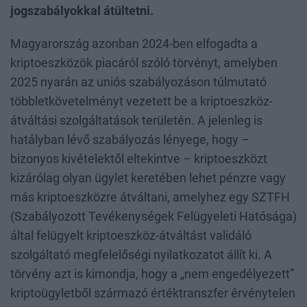
jogszabályokkal átültetni.
Magyarország azonban 2024-ben elfogadta a
kriptoeszközök piacáról szóló törvényt, amelyben
2025 nyarán az uniós szabályozáson túlmutató
többletkövetelményt vezetett be a kriptoeszköz-
átváltási szolgáltatások területén. A jelenleg is
hatályban lévő szabályozás lényege, hogy –
bizonyos kivételektől eltekintve – kriptoeszközt
kizárólag olyan ügylet keretében lehet pénzre vagy
más kriptoeszközre átváltani, amelyhez egy SZTFH
(Szabályozott Tevékenységek Felügyeleti Hatósága)
által felügyelt kriptoeszköz-átváltást validáló
szolgáltató megfelelőségi nyilatkozatot állít ki. A
törvény azt is kimondja, hogy a „nem engedélyezett”
kriptoügyletből származó értéktranszfer érvénytelen