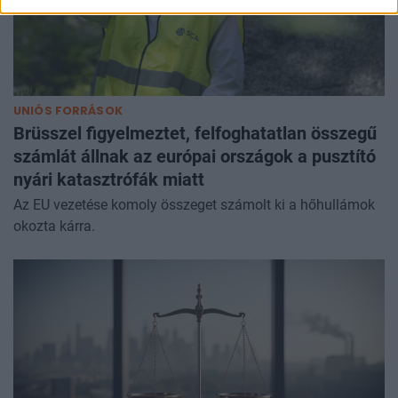
UNIÓS FORRÁSOK
Brüsszel figyelmeztet, felfoghatatlan összegű
számlát állnak az európai országok a pusztító
nyári katasztrófák miatt
Az EU vezetése komoly összeget számolt ki a hőhullámok
okozta kárra.