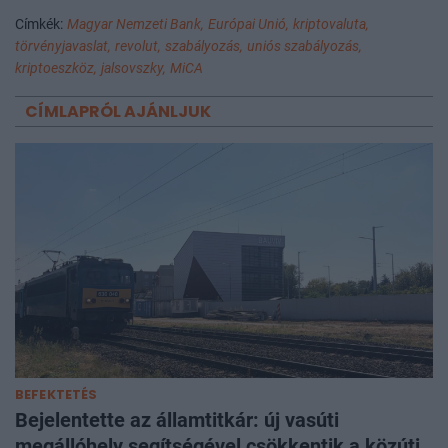
Címkék:
Magyar Nemzeti Bank,
Európai Unió,
kriptovaluta,
törvényjavaslat,
revolut,
szabályozás,
uniós szabályozás,
kriptoeszköz,
jalsovszky,
MiCA
CÍMLAPRÓL AJÁNLJUK
BEFEKTETÉS
Bejelentette az államtitkár: új vasúti
megállóhely segítségével csökkentik a közúti