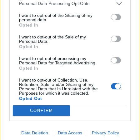
Personal Data Processing Opt Outs
I want to opt-out of the Sharing of my
personal data.
Opted In
I want to opt-out of the Sale of my
Personal Data.
Opted In
I want to opt-out of processing my
Personal Data for Targeted Advertising.
PORTFOLIO SIGNATURE
Opted In
Itt a jelzés: a profik szerint ezt a magyar
részvényt kell most megvenni!
I want to opt-out of Collection, Use,
Retention, Sale, and/or Sharing of my
24 százalékos ugrás jöhet.
Personal Data that Is Unrelated with the
Purposes for which it was collected.
Opted Out
CONFIRM
Data Deletion
Data Access
Privacy Policy