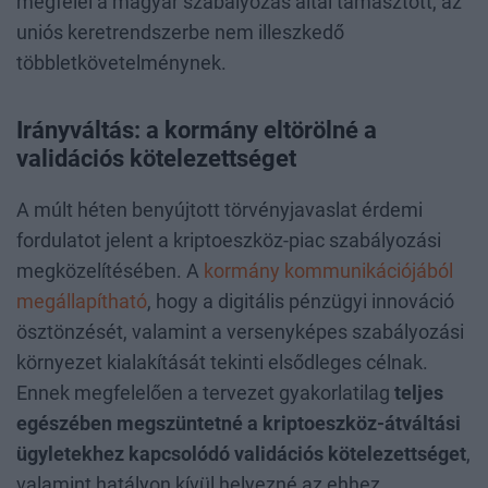
megfelel a magyar szabályozás által támasztott, az
uniós keretrendszerbe nem illeszkedő
többletkövetelménynek.
Irányváltás: a kormány eltörölné a
validációs kötelezettséget
A múlt héten benyújtott törvényjavaslat érdemi
fordulatot jelent a kriptoeszköz-piac szabályozási
megközelítésében. A
kormány kommunikációjából
megállapítható
, hogy a digitális pénzügyi innováció
ösztönzését, valamint a versenyképes szabályozási
környezet kialakítását tekinti elsődleges célnak.
Ennek megfelelően a tervezet gyakorlatilag
teljes
egészében megszüntetné a kriptoeszköz-átváltási
ügyletekhez kapcsolódó validációs kötelezettséget
,
valamint hatályon kívül helyezné az ehhez