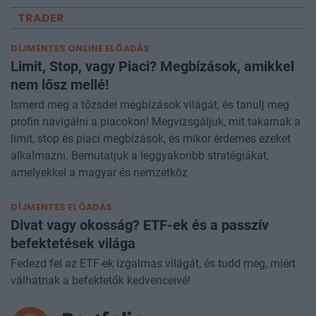
TRADER
DÍJMENTES ONLINE ELŐADÁS
Limit, Stop, vagy Piaci? Megbízások, amikkel
nem lősz mellé!
Ismerd meg a tőzsdei megbízások világát, és tanulj meg
profin navigálni a piacokon! Megvizsgáljuk, mit takarnak a
limit, stop és piaci megbízások, és mikor érdemes ezeket
alkalmazni. Bemutatjuk a leggyakoribb stratégiákat,
amelyekkel a magyar és nemzetköz
DÍJMENTES ELŐADÁS
Divat vagy okosság? ETF-ek és a passzív
befektetések világa
Fedezd fel az ETF-ek izgalmas világát, és tudd meg, miért
válhatnak a befektetők kedvenceivé!