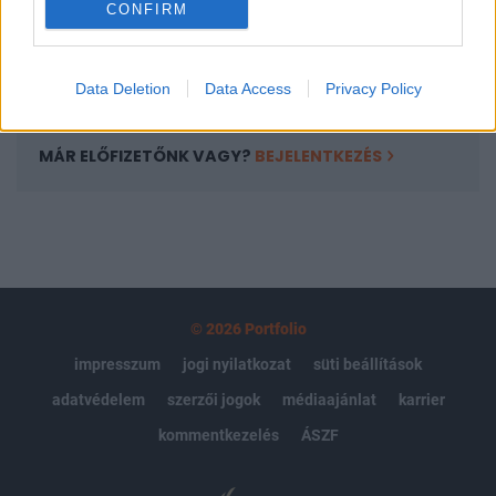
CONFIRM
kötéslistái
Előfizetés
Data Deletion
Data Access
Privacy Policy
MÁR ELŐFIZETŐNK VAGY?
BEJELENTKEZÉS
© 2026 Portfolio
impresszum
jogi nyilatkozat
süti beállítások
adatvédelem
szerzői jogok
médiaajánlat
karrier
kommentkezelés
ÁSZF