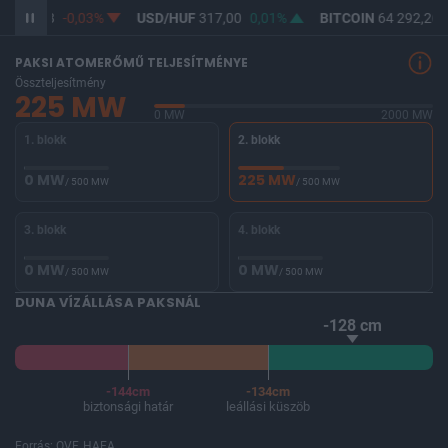
F
365,28
-0,03%
USD/HUF
317,00
0,01%
BITCOIN
64 292,26
PAKSI ATOMERŐMŰ TELJESÍTMÉNYE
Összteljesítmény
225 MW
0 MW
2000 MW
1. blokk
2. blokk
0 MW
225 MW
/ 500 MW
/ 500 MW
3. blokk
4. blokk
0 MW
0 MW
/ 500 MW
/ 500 MW
DUNA VÍZÁLLÁSA PAKSNÁL
-128 cm
-144cm
-134cm
biztonsági határ
leállási küszöb
Forrás: OVF, HAEA