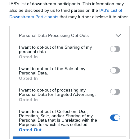
IAB’s list of downstream participants. This information may
csökkenésével a lendület alábbhagyhat.
also be disclosed by us to third parties on the
IAB’s List of
Downstream Participants
that may further disclose it to other
Májusban az új elektromos autók forgalomba helyezése 34
third parties.
százalékkal nőtt az előző év azonos időszakához képest
azon a 17 európai piacon, amely az Európai Unió és az
Personal Data Processing Opt Outs
Európai Szabadkereskedelmi Társulás (EFTA)
I want to opt-out of the Sharing of my
autóértékesítésének több mint 90 százalékát fedi le. A New
personal data.
Automotive kutatócsoport és az E-Mobility Europe adatai
Opted In
szerint a tisztán elektromos modellek az új...
I want to opt-out of the Sale of my
Personal Data.
Opted In
KEDVES OLVASÓNK!
I want to opt-out of processing my
A keresett cikk a portfolio.hu hírarchívumához
Personal Data for Targeted Advertising.
Opted In
tartozik, melynek olvasása előfizetéses
regisztrációhoz kötött.
I want to opt-out of Collection, Use,
Retention, Sale, and/or Sharing of my
Personal Data that Is Unrelated with the
Az előfizetés a következőket tartalmazza:
Purposes for which it was collected.
Portfolio.hu teljes cikkarchívum
Opted Out
Kötéslisták: BÉT elmúlt 2 év napon belüli