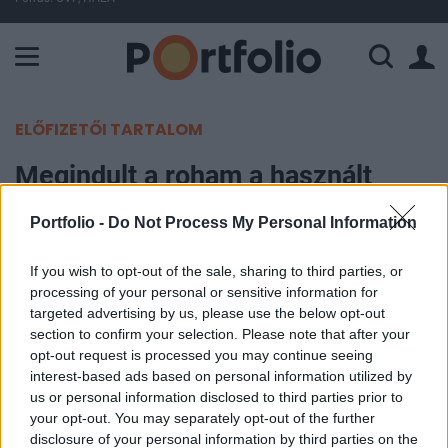
A Paksi Atomerőmű összteljesítménye 225 MW. A Duna vízállá
ELŐFIZETŐI TARTALOM
Megindult a roham a használt
elektromos autókért
Portfolio -
Do Not Process My Personal Information
Portfolio
If you wish to opt-out of the sale, sharing to third parties, or
2026. június 18. 06:16
processing of your personal or sensitive information for
targeted advertising by us, please use the below opt-out
Az iráni háború következtében megugró
section to confirm your selection. Please note that after your
opt-out request is processed you may continue seeing
üzemanyagárak egész Európában fokozzák az új
interest-based ads based on personal information utilized by
és a használt elektromos autók iránti keresletet,
us or personal information disclosed to third parties prior to
jóllehet egyes iparági szereplők arra
your opt-out. You may separately opt-out of the further
figyelmeztetnek, hogy a benzinárak esetleges
disclosure of your personal information by third parties on the