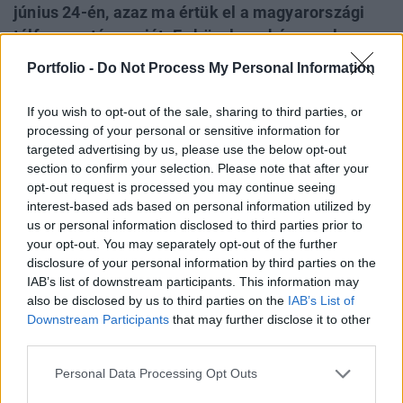
június 24-én, azaz ma értük el a magyarországi
túlfogyasztás napját. Ez közel egy hónappal
későbbi időpont, mint az előző években, ami első
Portfolio -
Do Not Process My Personal Information
látásra kedvező fejleménynek tűnhet. A WWF
Magyarország szerint azonban fontos óvatosan
If you wish to opt-out of the sale, sharing to third parties, or
értelmezni a számokat: a javulás mögött nem
processing of your personal or sensitive information for
targeted advertising by us, please use the below opt-out
elsősorban zöld fordulat áll.
section to confirm your selection. Please note that after your
opt-out request is processed you may continue seeing
A magyarországi túlfogyasztás napja azt mutatja meg,
interest-based ads based on personal information utilized by
hogy ha a világon mindenki úgy élne, mint hazánk
us or personal information disclosed to third parties prior to
lakossága, az emberiség mikorra használná fel a Föld egy
your opt-out. You may separately opt-out of the further
év alatt megújulni képes erőforrásait. Sustainable World
disclosure of your personal information by third parties on the
2026Szeptember 8-án jön az év egyik legjelentősebb üzleti
IAB’s list of downstream participants. This information may
fenntarthatósági találkozója, a Portfolio Sustainable World
also be disclosed by us to third parties on the
IAB’s List of
Downstream Participants
that may further disclose it to other
2026. A szektorsemleges konferencia a zöld...
third parties.
Personal Data Processing Opt Outs
KEDVES OLVASÓNK!