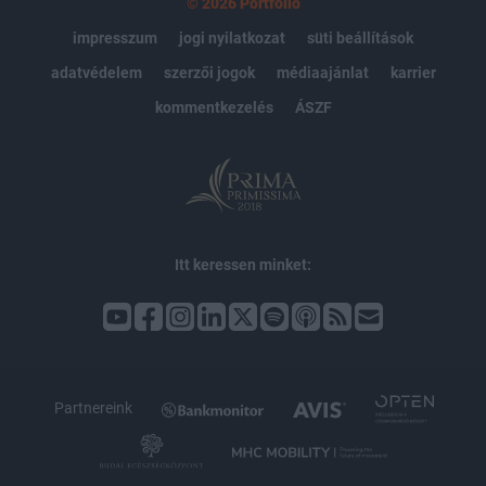
© 2026 Portfolio
impresszum
jogi nyilatkozat
süti beállítások
adatvédelem
szerzői jogok
médiaajánlat
karrier
kommentkezelés
ÁSZF
Itt keressen minket:
Partnereink