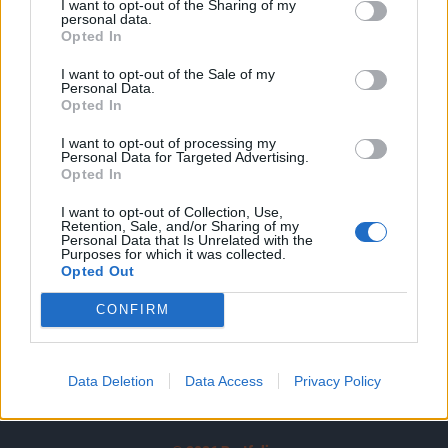
I want to opt-out of the Sharing of my
A keresett cikk a portfolio.hu hírarchívumához
personal data.
tartozik, melynek olvasása előfizetéses
Opted In
regisztrációhoz kötött.
I want to opt-out of the Sale of my
Personal Data.
Az előfizetés a következőket tartalmazza:
Opted In
Portfolio.hu teljes cikkarchívum
I want to opt-out of processing my
Kötéslisták: BÉT elmúlt 2 év napon belüli
Personal Data for Targeted Advertising.
kötéslistái
Opted In
I want to opt-out of Collection, Use,
Előfizetés
Retention, Sale, and/or Sharing of my
Personal Data that Is Unrelated with the
Purposes for which it was collected.
Opted Out
MÁR ELŐFIZETŐNK VAGY?
BEJELENTKEZÉS
CONFIRM
Data Deletion
Data Access
Privacy Policy