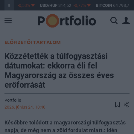
F
363,48
-0,53%
USD/HUF
314,52
-0,77%
BITCOIN
64 798,77
ELŐFIZETŐI TARTALOM
Közzétették a túlfogyasztási
dátumokat: ekkorra éli fel
Magyarország az összes éves
erőforrását
Portfolio
2026. június 24. 10:40
Későbbre tolódott a magyarországi túlfogyasztás
napja, de még nem a zöld fordulat miatt.: idén