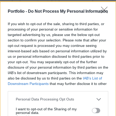
Technology, ami azt jelzi, hogy a mesterséges
intelligenciához kapcsolódó infrastruktúrába
Portfolio -
Do Not Process My Personal Information
áramló hatalmas beruházások továbbra is élénk
keresletet támasztanak a memóriachipek iránt. A
If you wish to opt-out of the sale, sharing to third parties, or
processing of your personal or sensitive information for
bejelentés hatására a vállalat részvényei 18
targeted advertising by us, please use the below opt-out
százalékkal drágultak a tőzsdezárás utáni
section to confirm your selection. Please note that after your
kereskedésben.
opt-out request is processed you may continue seeing
interest-based ads based on personal information utilized by
A harmadik negyedévben a Micron 41,46 milliárd dolláros
us or personal information disclosed to third parties prior to
árbevételt ért el, ami jóval meghaladta a 35,85 milliárdos
your opt-out. You may separately opt-out of the further
várakozást, míg a korrigált részvényenkénti nyeresége
disclosure of your personal information by third parties on the
IAB’s list of downstream participants. This information may
25,11 dollár volt a becsült 20,78 dollárral szemben. A
also be disclosed by us to third parties on the
IAB’s List of
társaság a negyedik negyedévre 50 milliárd dolláros, plusz-
Downstream Participants
that may further disclose it to other
mínusz 1 milliárd dolláros árbevételt vár, miközben az
third parties.
elemzők átlagosan 43,58 milliárd...
Personal Data Processing Opt Outs
KEDVES OLVASÓNK!
I want to opt-out of the Sharing of my
personal data.