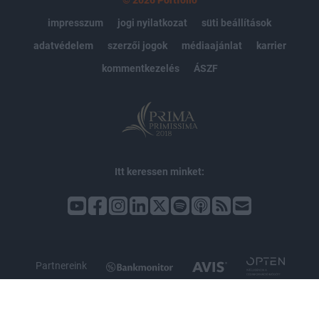
impresszum
jogi nyilatkozat
süti beállítások
adatvédelem
szerzői jogok
médiaajánlat
karrier
kommentkezelés
ÁSZF
Itt keressen minket:
Partnereink