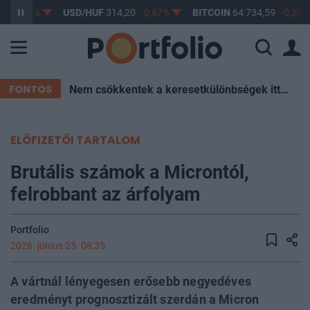
7
-0,61%
USD/HUF
314,20
-0,87%
BITCOIN
64 734,59
-0,27%
FONTOS
Nem csökkentek a keresetkülönbségek itthon az elmúlt két évtizedben – Mutatjuk az okokat
ELŐFIZETŐI TARTALOM
Brutális számok a Microntól,
felrobbant az árfolyam
Portfolio
2026. június 25. 08:35
A vártnál lényegesen erősebb negyedéves
eredményt prognosztizált szerdán a Micron