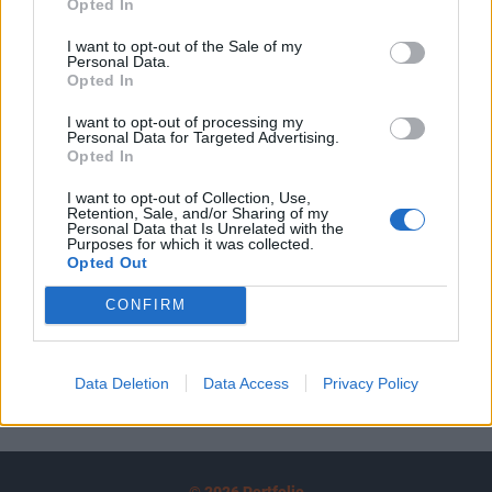
Opted In
A keresett cikk a portfolio.hu hírarchívumához
tartozik, melynek olvasása előfizetéses
I want to opt-out of the Sale of my
Personal Data.
regisztrációhoz kötött.
Opted In
Az előfizetés a következőket tartalmazza:
I want to opt-out of processing my
Portfolio.hu teljes cikkarchívum
Personal Data for Targeted Advertising.
Opted In
Kötéslisták: BÉT elmúlt 2 év napon belüli
kötéslistái
I want to opt-out of Collection, Use,
Retention, Sale, and/or Sharing of my
Personal Data that Is Unrelated with the
Előfizetés
Purposes for which it was collected.
Opted Out
CONFIRM
MÁR ELŐFIZETŐNK VAGY?
BEJELENTKEZÉS
Data Deletion
Data Access
Privacy Policy
© 2026 Portfolio