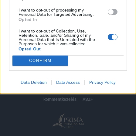
Előfizetés
I want to opt-out of processing my
Personal Data for Targeted Advertising.
Opted In
MÁR ELŐFIZETŐNK VAGY?
BEJELENTKEZÉS
I want to opt-out of Collection, Use,
Retention, Sale, and/or Sharing of my
Personal Data that Is Unrelated with the
Purposes for which it was collected.
Opted Out
CONFIRM
© 2026 Portfolio
impresszum
jogi nyilatkozat
süti beállítások
Data Deletion
Data Access
Privacy Policy
adatvédelem
szerzői jogok
médiaajánlat
karrier
kommentkezelés
ÁSZF