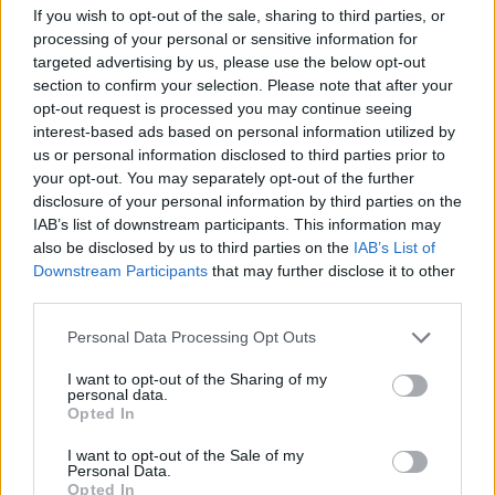
If you wish to opt-out of the sale, sharing to third parties, or
Investment Day 2026, ahol a piac vezető szakértőivel
processing of your personal or sensitive information for
keressük a választ a befektetőket leginkább foglalkoztató
targeted advertising by us, please use the below opt-out
kérdésekre. Meddig tarthat az AI-rali, kik lehetnek a
section to confirm your selection. Please note that after your
következő évek nyertesei, mire számíthatunk a részvény-,
opt-out request is processed you may continue seeing
kötvény-, nyersanyag- és kriptopiacokon, és hogyan
interest-based ads based on personal information utilized by
érdemes portfóliót építeni egy gyorsan változó...
us or personal information disclosed to third parties prior to
your opt-out. You may separately opt-out of the further
disclosure of your personal information by third parties on the
KEDVES OLVASÓNK!
IAB’s list of downstream participants. This information may
also be disclosed by us to third parties on the
IAB’s List of
A keresett cikk a portfolio.hu hírarchívumához
Downstream Participants
that may further disclose it to other
tartozik, melynek olvasása előfizetéses
third parties.
regisztrációhoz kötött.
Personal Data Processing Opt Outs
Az előfizetés a következőket tartalmazza:
I want to opt-out of the Sharing of my
Portfolio.hu teljes cikkarchívum
personal data.
Opted In
Kötéslisták: BÉT elmúlt 2 év napon belüli
kötéslistái
I want to opt-out of the Sale of my
Personal Data.
Opted In