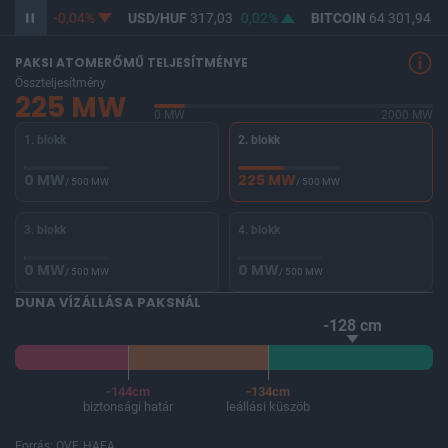
365,27
-0,04%
USD/HUF
317,03
0,02%
BITCOIN
64 301,94
-0
PAKSI ATOMERŐMŰ TELJESÍTMÉNYE
Összteljesítmény
225 MW
0 MW
2000 MW
1. blokk
2. blokk
0 MW
225 MW
/ 500 MW
/ 500 MW
3. blokk
4. blokk
0 MW
0 MW
/ 500 MW
/ 500 MW
DUNA VÍZÁLLÁSA PAKSNÁL
-128 cm
-144cm
-134cm
biztonsági határ
leállási küszöb
Forrás: OVF, HAEA