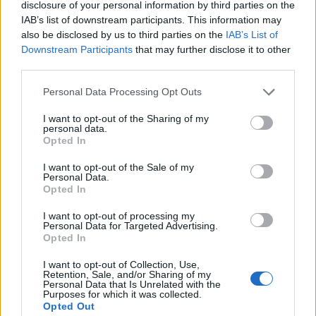
disclosure of your personal information by third parties on the
hogy a globális alkatrészhiány ellenére is növelje
IAB’s list of downstream participants. This information may
piaci részesedését - tudósított a Cnbc.
also be disclosed by us to third parties on the
IAB’s List of
Downstream Participants
that may further disclose it to other
A Nikkei Asia forrásai szerint az amerikai technológiai óriás
third parties.
arra utasította beszállítóit, hogy készüljenek fel mintegy 10
Personal Data Processing Opt Outs
millió hajlítható kijelzős iPhone gyártására még az idén,
ami jelentős növekedést jelent a korábban tervezett 7–8
I want to opt-out of the Sharing of my
personal data.
millió darabhoz képest. Első hajlítható készülékének
Opted In
bemutatása előtt az Apple már biztosította a 2026
második felére tervezett...
I want to opt-out of the Sale of my
Personal Data.
Opted In
KEDVES OLVASÓNK!
I want to opt-out of processing my
Personal Data for Targeted Advertising.
A keresett cikk a portfolio.hu hírarchívumához
Opted In
tartozik, melynek olvasása előfizetéses
I want to opt-out of Collection, Use,
regisztrációhoz kötött.
Retention, Sale, and/or Sharing of my
Personal Data that Is Unrelated with the
Purposes for which it was collected.
Az előfizetés a következőket tartalmazza:
Opted Out