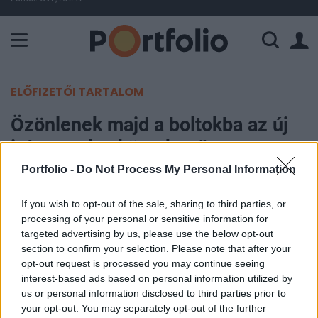
A Paksi Atomerőmű összteljesítménye 225 MW. A Duna vízállá
ELŐFIZETŐI TARTALOM
Özönlenek majd a boltokba az új
iPhone-ok a következő
hónapokban
Portfolio -
Do Not Process My Personal Information
If you wish to opt-out of the sale, sharing to third parties, or
Portfolio
processing of your personal or sensitive information for
2026. július 02. 09:27
targeted advertising by us, please use the below opt-out
section to confirm your selection. Please note that after your
Az Apple legalább öt új iPhone-modell
opt-out request is processed you may continue seeing
bevezetését tervezi az idei év második fele és
interest-based ads based on personal information utilized by
us or personal information disclosed to third parties prior to
2027 első fele között, miközben az összehajtható
your opt-out. You may separately opt-out of the further
készülékek fejlesztését is felpörgeti azzal a céllal,