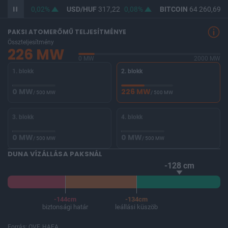
F
365,49
0,02%
USD/HUF
317,22
0,08%
BITCOIN
64 260,69
-
PAKSI ATOMERŐMŰ TELJESÍTMÉNYE
Összteljesítmény
226 MW
0 MW
2000 MW
1. blokk
2. blokk
0 MW
226 MW
/ 500 MW
/ 500 MW
3. blokk
4. blokk
0 MW
0 MW
/ 500 MW
/ 500 MW
DUNA VÍZÁLLÁSA PAKSNÁL
-128 cm
-144cm
-134cm
biztonsági határ
leállási küszöb
Forrás: OVF, HAEA