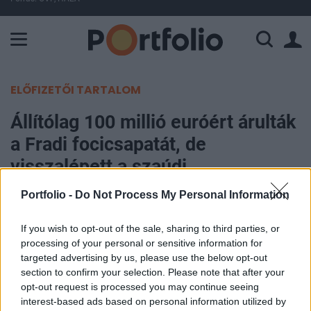
A Paksi Atomerőmű összteljesítménye 226 MW. A Duna vízállá
ELŐFIZETŐI TARTALOM
Állítólag 100 millió euróért árulták
a Fradi focicsapatát, de
visszalépett a szaúdi
befektetőjelölt
Portfolio -
Do Not Process My Personal Information
Portfolio
If you wish to opt-out of the sale, sharing to third parties, or
2026. július 06. 19:08
processing of your personal or sensitive information for
targeted advertising by us, please use the below opt-out
section to confirm your selection. Please note that after your
A szaúdi királyi családhoz közel álló állami
opt-out request is processed you may continue seeing
befektetési alapot (Public Investment Fund)
interest-based ads based on personal information utilized by