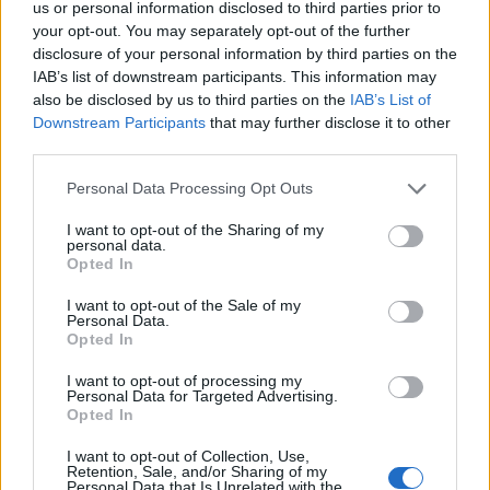
kereste meg a Ferencváros vezetősége, hogy
us or personal information disclosed to third parties prior to
tulajdonrészt vásároljanak a futballcsapatot
your opt-out. You may separately opt-out of the further
disclosure of your personal information by third parties on the
működtető társaságban. Végül a tárgyalások nem
IAB’s list of downstream participants. This information may
vezettek eredményre, mivel a Fradi elbukta a
also be disclosed by us to third parties on the
IAB’s List of
bajnoki címet, így nem indulhat a Bajnokok
Downstream Participants
that may further disclose it to other
Ligájában.
third parties.
Personal Data Processing Opt Outs
Az áprilisi választások óta a hírekben többször szóba
került, hogy értékesítenék a Ferencváros futballcsapatát,
I want to opt-out of the Sharing of my
mivel a jövőben nem számíthat annyi állami támogatásra,
personal data.
Opted In
mint az előző kormány alatt. Ugyan a klubnak vannak piaci
bevételei is a jegyeladásokból, a tévés jogdíjakból, illetve az
I want to opt-out of the Sale of my
Personal Data.
európai szövetségtől (UEFA). Az Index most úgy étesült,
Opted In
hogy szaúdi befektetőknek...
I want to opt-out of processing my
Personal Data for Targeted Advertising.
Opted In
KEDVES OLVASÓNK!
I want to opt-out of Collection, Use,
A keresett cikk a portfolio.hu hírarchívumához
Retention, Sale, and/or Sharing of my
tartozik, melynek olvasása előfizetéses
Personal Data that Is Unrelated with the