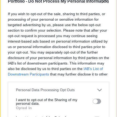
vezetőjeként folytatja pályafutását, így távozik a
Portfolio -
Do Not Process My Personal Information
hazai cég éléről - közölte a társaság.
If you wish to opt-out of the sale, sharing to third parties, or
Az új vezérigazgató 1999-ben csatlakozott a vállalathoz.
processing of your personal or sensitive information for
Karrierjét a könyvvizsgálat, majd a tanácsadás területén
targeted advertising by us, please use the below opt-out
section to confirm your selection. Please note that after your
építette, utóbbinak 2024 óta volt a társvezetője. Az elmúlt
opt-out request is processed you may continue seeing
évtizedekben több szakterület fejlesztéséért és irányításáért
interest-based ads based on personal information utilized by
felelt, így a pénzügyi kockázatkezelésért, a számviteli
us or personal information disclosed to third parties prior to
tanácsadásért, a belső ellenőrzésért, valamint a
your opt-out. You may separately opt-out of the further
fenntarthatósági...
disclosure of your personal information by third parties on the
IAB’s list of downstream participants. This information may
also be disclosed by us to third parties on the
IAB’s List of
KEDVES OLVASÓNK!
Downstream Participants
that may further disclose it to other
third parties.
A keresett cikk a portfolio.hu hírarchívumához
tartozik, melynek olvasása előfizetéses
Personal Data Processing Opt Outs
regisztrációhoz kötött.
I want to opt-out of the Sharing of my
personal data.
Az előfizetés a következőket tartalmazza:
Opted In
Portfolio.hu teljes cikkarchívum