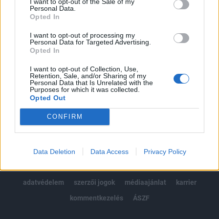
I want to opt-out of the Sale of my
Kötéslisták: BÉT elmúlt 2 év napon belüli
Personal Data.
kötéslistái
Opted In
I want to opt-out of processing my
Előfizetés
Personal Data for Targeted Advertising.
Opted In
I want to opt-out of Collection, Use,
MÁR ELŐFIZETŐNK VAGY?
BEJELENTKEZÉS
Retention, Sale, and/or Sharing of my
Personal Data that Is Unrelated with the
Purposes for which it was collected.
Opted Out
CONFIRM
© 2026 Portfolio
Data Deletion
Data Access
Privacy Policy
impresszum
jogi nyilatkozat
süti beállítások
adatvédelem
szerzői jogok
médiaajánlat
karrier
kommentkezelés
ÁSZF