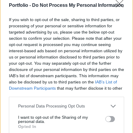
felsővezetői tapasztalattal rendelkezik – írta
Portfolio -
Do Not Process My Personal Information
Facebook-oldalán Kapitány István gazdasági és
energetikai miniszter.
If you wish to opt-out of the sale, sharing to third parties, or
processing of your personal or sensitive information for
A miniszter hozzátette: meggyőződése, hogy Bertalan Zsolt
targeted advertising by us, please use the below opt-out
felkészülten és felelősséggel tudja vezetni az MVM
section to confirm your selection. Please note that after your
Csoportot az előttünk álló időszakban. Kapitány István
opt-out request is processed you may continue seeing
transzparens, költséghatékony és jövőbe mutató szakmai
interest-based ads based on personal information utilized by
us or personal information disclosed to third parties prior to
munkát vár el az új vezérigazgatótól, különös tekintettel az
your opt-out. You may separately opt-out of the further
ellátásbiztonság erősítésére, az energetikai fejlesztések
disclosure of your personal information by third parties on the
felgyorsítására...
IAB’s list of downstream participants. This information may
also be disclosed by us to third parties on the
IAB’s List of
Downstream Participants
that may further disclose it to other
KEDVES OLVASÓNK!
third parties.
A keresett cikk a portfolio.hu hírarchívumához
Personal Data Processing Opt Outs
tartozik, melynek olvasása előfizetéses
regisztrációhoz kötött.
I want to opt-out of the Sharing of my
personal data.
Opted In
Az előfizetés a következőket tartalmazza: