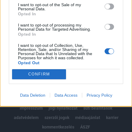
Portfolio.hu teljes cikkarchívum
I want to opt-out of the Sale of my
Personal Data.
Kötéslisták: BÉT elmúlt 2 év napon belüli
Opted In
kötéslistái
I want to opt-out of processing my
Personal Data for Targeted Advertising.
Előfizetés
Opted In
I want to opt-out of Collection, Use,
Retention, Sale, and/or Sharing of my
MÁR ELŐFIZETŐNK VAGY?
BEJELENTKEZÉS
Personal Data that Is Unrelated with the
Purposes for which it was collected.
Opted Out
CONFIRM
Data Deletion
Data Access
Privacy Policy
© 2026 Portfolio
impresszum
jogi nyilatkozat
süti beállítások
adatvédelem
szerzői jogok
médiaajánlat
karrier
kommentkezelés
ÁSZF