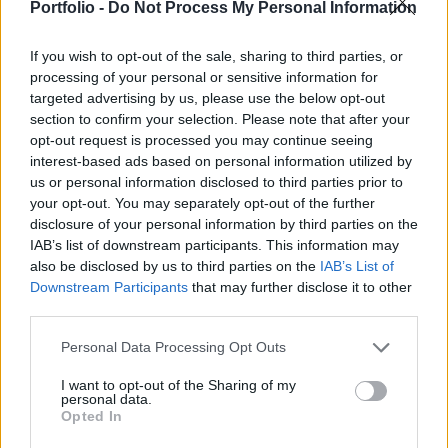
oldalán Kapitány István gazdasági és energetikai
Portfolio -
Do Not Process My Personal Information
miniszter.
If you wish to opt-out of the sale, sharing to third parties, or
A választások óta több állami vállalatnál is vezetőcserék
processing of your personal or sensitive information for
targeted advertising by us, please use the below opt-out
történtek, a jelek szerint ez a folyamat mostanra érte el az
section to confirm your selection. Please note that after your
MVM-et. Kapitány István miniszter kedden jelentette be,
opt-out request is processed you may continue seeing
hogy felmentette a vállalat vezérigazgatóját és az
interest-based ads based on personal information utilized by
igazgatóság elnökét is. Mátrai Károly 2023 januárja óta
us or personal information disclosed to third parties prior to
volt az MVM Csoport vezérigazgatója, emellett számos
your opt-out. You may separately opt-out of the further
testületben és tanácsadó szervben...
disclosure of your personal information by third parties on the
IAB’s list of downstream participants. This information may
also be disclosed by us to third parties on the
IAB’s List of
KEDVES OLVASÓNK!
Downstream Participants
that may further disclose it to other
third parties.
A keresett cikk a portfolio.hu hírarchívumához
tartozik, melynek olvasása előfizetéses
Personal Data Processing Opt Outs
regisztrációhoz kötött.
I want to opt-out of the Sharing of my
personal data.
Az előfizetés a következőket tartalmazza:
Opted In
Portfolio.hu teljes cikkarchívum