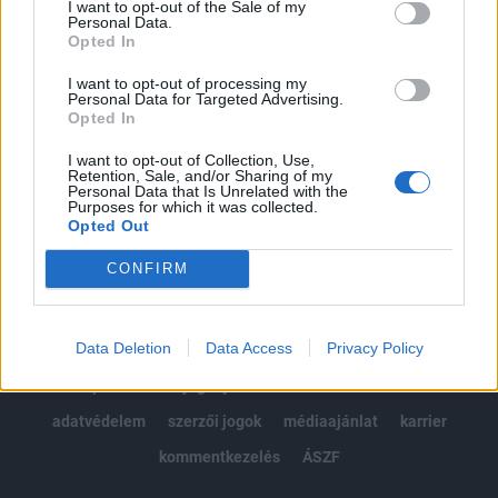
I want to opt-out of the Sale of my
Kötéslisták: BÉT elmúlt 2 év napon belüli
Personal Data.
kötéslistái
Opted In
I want to opt-out of processing my
Előfizetés
Personal Data for Targeted Advertising.
Opted In
I want to opt-out of Collection, Use,
MÁR ELŐFIZETŐNK VAGY?
BEJELENTKEZÉS
Retention, Sale, and/or Sharing of my
Personal Data that Is Unrelated with the
Purposes for which it was collected.
Opted Out
CONFIRM
Data Deletion
Data Access
Privacy Policy
© 2026 Portfolio
impresszum
jogi nyilatkozat
süti beállítások
adatvédelem
szerzői jogok
médiaajánlat
karrier
kommentkezelés
ÁSZF