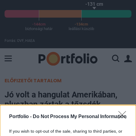
-131 cm
-144cm
-134cm
biztonsági határ
leállási küszöb
Forrás: OVF, HAEA
A Paksi Atomerőmű összteljesítménye 226 MW. A Duna vízállá
ELŐFIZETŐI TARTALOM
Jó volt a hangulat Amerikában,
pluszban zártak a tőzsdék
Portfolio -
Do Not Process My Personal Information
Portfolio
2026. július 10. 09:09
If you wish to opt-out of the sale, sharing to third parties, or