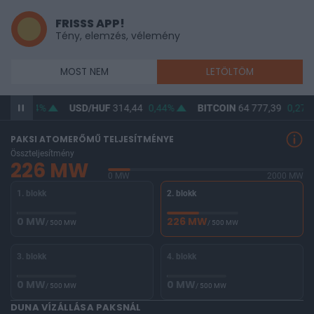
FRISSS APP!
Tény, elemzés, vélemény
MOST NEM
LETÖLTÖM
,97
0,34%
USD/HUF
314,44
0,44%
BITCOIN
64 777,39
0,27%
PAKSI ATOMERŐMŰ TELJESÍTMÉNYE
Összteljesítmény
226 MW
0 MW
2000 MW
1. blokk
2. blokk
0 MW
226 MW
/ 500 MW
/ 500 MW
3. blokk
4. blokk
0 MW
0 MW
/ 500 MW
/ 500 MW
DUNA VÍZÁLLÁSA PAKSNÁL