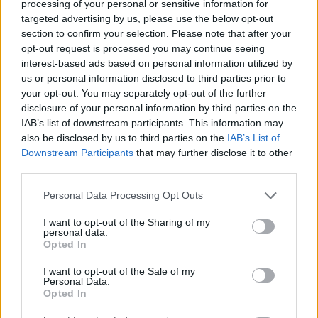
processing of your personal or sensitive information for
Nagy esés volt szerdán az európai tőzsdéken, a
targeted advertising by us, please use the below opt-out
rossz hangulat aztán átterjedt az amerikai
section to confirm your selection. Please note that after your
opt-out request is processed you may continue seeing
részvénypiacokra is, igaz, ott nap végére már
interest-based ads based on personal information utilized by
megérkezett a fordulat, és végül a napi
us or personal information disclosed to third parties prior to
mélypontoknál magasabban tudtak zárni a vezető
your opt-out. You may separately opt-out of the further
amerikai részvényindexek. Ázsiában ma reggel
disclosure of your personal information by third parties on the
IAB’s list of downstream participants. This information may
vegyes a hangulat, de a főbb indexek közül a japán
also be disclosed by us to third parties on the
IAB’s List of
Nikkei és a dél-koreai Kospi is emelkedni tudott.
Downstream Participants
that may further disclose it to other
Az európai részvénypiacokon mérsékelt
third parties.
emelkedéssel indul a nap. A befektetők
Personal Data Processing Opt Outs
elsősorban az iráni eseményekre figyelnek, ami
újabb eszkaláció felé indult az elmúlt órákban,
I want to opt-out of the Sharing of my
personal data.
amire világszerte estek a részvénypiacok,
Opted In
emelkedett az olajár. Az amerikai tőzsdéken jó
I want to opt-out of the Sale of my
hangulatban zajlik a kereskedés.
Personal Data.
Opted In
2026. július 09. 22:00 Megosztás Pluszban zárt Amerika