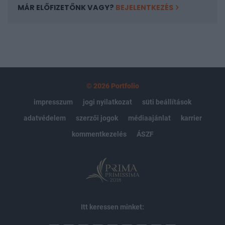
MÁR ELŐFIZETŐNK VAGY?
BEJELENTKEZÉS
© 2026 Portfolio
impresszum
jogi nyilatkozat
süti beállítások
adatvédelem
szerzői jogok
médiaajánlat
karrier
kommentkezelés
ÁSZF
Itt keressen minket: