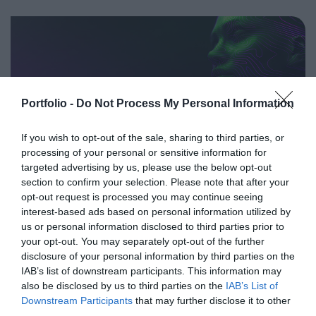
eseményeit, illetve prognózist nyújtson a következő évekre
az agrárpiaci szereplők sikeres üzleti és beruházási
döntéseihez. A konferencia háromnapos szakmai
programmal várja az érdeklődőket: az esemény ünnepélyes
szakmai előesttel kezdődik, amelyet további két, rendkívül
összetett és kimerítően részletes egész napos szakmai
Portfolio -
Do Not Process My Personal Information
tartalmi kínálat követ. A konferencián a hazai
AI & DIGITAL TRANSFORMATION
államigazgatási, banki, vállalati és érdekképviseleti szféra
If you wish to opt-out of the sale, sharing to third parties, or
2026
csúcsvezetői nyújtanak első kézből származó, releváns
processing of your personal or sensitive information for
információkat, amelyek az agrárgazdaság valamennyi
2026. november 26. Marriott Hotel
targeted advertising by us, please use the below opt-out
section to confirm your selection. Please note that after your
szereplője – a termelők, az élelmiszergyártók és a
Elképesztő ütemben digitalizálódik az életünk és ezzel
opt-out request is processed you may continue seeing
kereskedők – számára egyaránt hasznos tájékoztatásul
együtt a vállalatok működése, a papír alapú folyamatok
interest-based ads based on personal information utilized by
szolgálhatnak. Emellett a rendezvény széles
megszűnnek, a fiókokba, személyes ügyintézésre csak a
us or personal information disclosed to third parties prior to
körű bemutatkozási és piacépítési lehetőséget biztosít az
legkomplexebb ügyekben járunk, digitális csatornákon 0-24
your opt-out. You may separately opt-out of the further
RÉSZLETEK & JEGYEK
agráriumot kiszolgáló vállalkozások – inputgyártók,
órában kommunikálunk, ügyeket intézünk. Ám most a
disclosure of your personal information by third parties on the
IAB’s list of downstream participants. This information may
integrátorok, gépforgalmazók, finanszírozási és egyéb
digitális világot, a belső működést és az ügyfél front-
also be disclosed by us to third parties on the
IAB’s List of
szolgáltatók – számára. A konferencia a tartalmas
endeket is feje tetejére állítja az AI-forradalom, és az
Downstream Participants
that may further disclose it to other
programkínálaton túl alkalmat teremt a szakmai
agentic AI trend. Az önállóan cselekedni képes AI-
third parties.