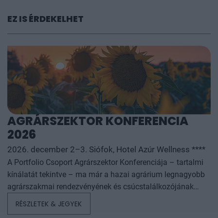
EZ IS ÉRDEKELHET
AGRÁRSZEKTOR KONFERENCIA
2026
2026. december 2–3. Siófok, Hotel Azúr Wellness ****
A Portfolio Csoport Agrárszektor Konferenciája – tartalmi
kínálatát tekintve – ma már a hazai agrárium legnagyobb
agrárszakmai rendezvényének és csúcstalálkozójának
számít. A konferencia célja, hogy összegezze és elemezze
RÉSZLETEK & JEGYEK
az év kiemelkedő hazai és nemzetközi agrárgazdasági