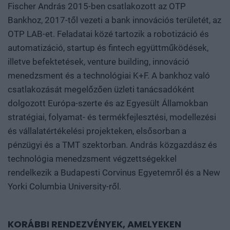
Fischer András 2015-ben csatlakozott az OTP
Bankhoz, 2017-től vezeti a bank innovációs területét, az
OTP LAB-et. Feladatai közé tartozik a robotizáció és
automatizáció, startup és fintech együttműködések,
illetve befektetések, venture building, innováció
menedzsment és a technológiai K+F. A bankhoz való
csatlakozását megelőzően üzleti tanácsadóként
dolgozott Európa-szerte és az Egyesült Államokban
stratégiai, folyamat- és termékfejlesztési, modellezési
és vállalatértékelési projekteken, elsősorban a
pénzügyi és a TMT szektorban. András közgazdász és
technológia menedzsment végzettségekkel
rendelkezik a Budapesti Corvinus Egyetemről és a New
Yorki Columbia University-ről.
KORÁBBI RENDEZVÉNYEK, AMELYEKEN