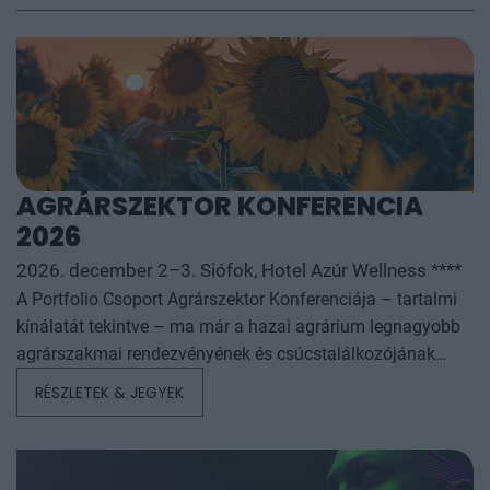
AGRÁRSZEKTOR KONFERENCIA
2026
2026. december 2–3. Siófok, Hotel Azúr Wellness ****
A Portfolio Csoport Agrárszektor Konferenciája – tartalmi
kínálatát tekintve – ma már a hazai agrárium legnagyobb
agrárszakmai rendezvényének és csúcstalálkozójának
számít. A konferencia célja, hogy összegezze és elemezze
RÉSZLETEK & JEGYEK
az év kiemelkedő hazai és nemzetközi agrárgazdasági
eseményeit, illetve prognózist nyújtson a következő évekre
az agrárpiaci szereplők sikeres üzleti és beruházási