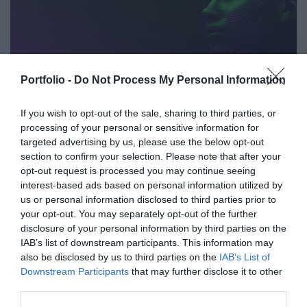
döntéseihez. A konferencia háromnapos szakmai
programmal várja az érdeklődőket: az esemény ünnepélyes
szakmai előesttel kezdődik, amelyet további két, rendkívül
összetett és kimerítően részletes egész napos szakmai
tartalmi kínálat követ. A konferencián a hazai
AI & DIGITAL TRANSFORMATION
Portfolio -
Do Not Process My Personal Information
államigazgatási, banki, vállalati és érdekképviseleti szféra
2026
csúcsvezetői nyújtanak első kézből származó, releváns
If you wish to opt-out of the sale, sharing to third parties, or
információkat, amelyek az agrárgazdaság valamennyi
2026. november 26. Marriott Hotel
processing of your personal or sensitive information for
szereplője – a termelők, az élelmiszergyártók és a
Elképesztő ütemben digitalizálódik az életünk és ezzel
targeted advertising by us, please use the below opt-out
kereskedők – számára egyaránt hasznos tájékoztatásul
együtt a vállalatok működése, a papír alapú folyamatok
section to confirm your selection. Please note that after your
opt-out request is processed you may continue seeing
szolgálhatnak. Emellett a rendezvény széles
megszűnnek, a fiókokba, személyes ügyintézésre csak a
interest-based ads based on personal information utilized by
körű bemutatkozási és piacépítési lehetőséget biztosít az
legkomplexebb ügyekben járunk, digitális csatornákon 0-24
RÉSZLETEK & JEGYEK
us or personal information disclosed to third parties prior to
agráriumot kiszolgáló vállalkozások – inputgyártók,
órában kommunikálunk, ügyeket intézünk. Ám most a
your opt-out. You may separately opt-out of the further
integrátorok, gépforgalmazók, finanszírozási és egyéb
digitális világot, a belső működést és az ügyfél front-
disclosure of your personal information by third parties on the
szolgáltatók – számára. A konferencia a tartalmas
endeket is feje tetejére állítja az AI-forradalom, és az
IAB’s list of downstream participants. This information may
programkínálaton túl alkalmat teremt a szakmai
also be disclosed by us to third parties on the
IAB’s List of
agentic AI trend. Az önállóan cselekedni képes AI-
Downstream Participants
that may further disclose it to other
kapcsolatépítésre, a networkingre és az üzleti
ügynökök, illetve az egyes üzleti, compliance és
third parties.
tárgyalásokra, a színvonalas szakmai előadások és
adminisztratív folyamatokat támogató AI-eszközök és