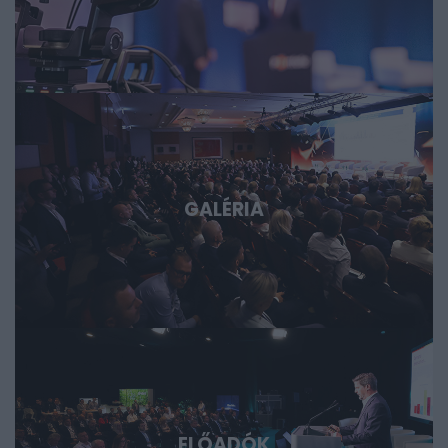
esettanulmányokon keresztül mutatjuk meg, hol
körvonalazódnak a következő nagy technológiai
lehetőségek, és milyen szerepet vállalhat bennük
Magyarország és a régió. Deep Tech 2026. Döntéshozói
fórum azoknak, akik időben akarnak bekapcsolódni, a
következő évtizedek legfontosabb technológiai sztorijaiba.
GALÉRIA
ELŐADÓK