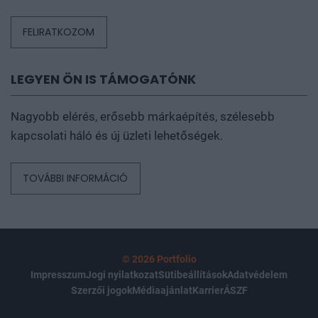
FELIRATKOZOM
LEGYEN ÖN IS TÁMOGATÓNK
Nagyobb elérés, erősebb márkaépítés, szélesebb
kapcsolati háló és új üzleti lehetőségek.
TOVÁBBI INFORMÁCIÓ
© 2026 Portfolio
Impresszum
Jogi nyilatkozat
Sütibeállítások
Adatvédelem
Szerzői jogok
Médiaajánlat
Karrier
ÁSZF