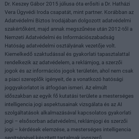
Dr. Keszey Gábor 2015 júliusa óta erősíti a Dr. Hatházi
Vera Ügyvédi Iroda csapatát, mint partner. Korábban az
Adatvédelmi Biztos Irodájában dolgozott adatvédelmi
szakértőként, majd annak megszűnése után 2012-től a
Nemzeti Adatvédelmi és Információszabadság
Hatóság adatvédelmi osztályának vezetője volt.
Kiemelkedő szaktudással és gyakorlati tapasztalattal
rendelkezik az adatvédelem, a reklámjog, a szerzői
jogok és az információs jogok területén, ahol nem csak
a piaci szereplők igényeit, de a vonatkozó hatósági
joggyakorlatot is átfogóan ismeri. Az elmúlt
időszakban az egyik fő kutatási területe a mesterséges
intelligencia jogi aspektusainak vizsgálata és az AI
szolgáltatások alkalmazásával kapcsolatos gyakorlati
jogi – elsősorban adatvédelmi, reklámjogi és szerzői
jogi – kérdések elemzése, a mesterséges intelligencia
segítségével készített tartalmak jogszerű