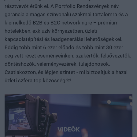
tudományos vagy mérnöki felismerésből piacképes
résztvevőt érünk el. A Portfolio Rendezvények név
vállalat, majd exportképes ipari teljesítmény. Hol áll Európa
garancia a magas színvonalú szakmai tartalomra és a
és Magyarország az Egyesült Államok és Kína közötti
kiemelkedő B2B és B2C networkingre – prémium
technológiai versenyben? Mely területeken van valódi
hotelekben, exkluzív környezetben, üzleti
tudásunk és mozgásterünk, hol függünk másoktól, és
kapcsolatépítési és leadgenerálási lehetőségekkel.
hogyan léphetünk túl a felhasználói vagy
Eddig több mint 6 ezer előadó és több mint 30 ezer
összeszerelőüzemi szerepen? Szó lesz arról is, hogyan
cég vett részt eseményeinken: szakértők, felsővezetők,
születnek valójában az áttörések. Milyen kutatási
döntéshozók, véleményvezérek, tulajdonosok.
környezet, infrastruktúra, finanszírozás és intézményi
Csatlakozzon, és lépjen szintet - mi biztosítjuk a hazai
együttműködés szükséges ahhoz, hogy egy ígéretes
üzleti szféra top közösségét!
eredmény ne vesszen el a publikációk vagy prototípusok
tengerében, hanem hasznosítható tudássá, vállalattá és
ipari képességgé váljon. Kutatók, egyetemi és vállalati K+F-
vezetők, alapítók, befektetők, bankok, döntéshozók és
nemzetközi technológiai szereplők beszélnek az AI-ról, a
robotikáról, a biotech- és medtech-megoldásokról, az
energiatárolásról, az új anyagokról, valamint az űripari,
VIDEÓK
védelmi és dual-use fejlesztésekről. Konkrét