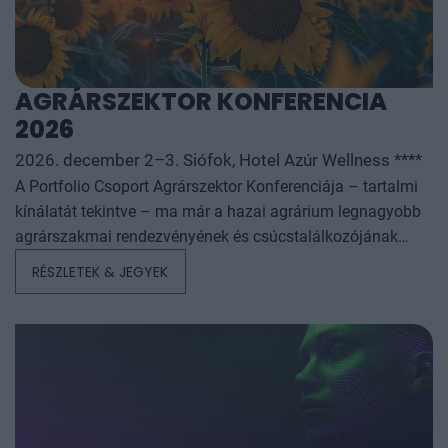
AGRÁRSZEKTOR KONFERENCIA
2026
2026. december 2–3. Siófok, Hotel Azúr Wellness ****
A Portfolio Csoport Agrárszektor Konferenciája – tartalmi
kínálatát tekintve – ma már a hazai agrárium legnagyobb
agrárszakmai rendezvényének és csúcstalálkozójának
számít. A konferencia célja, hogy összegezze és elemezze
RÉSZLETEK & JEGYEK
az év kiemelkedő hazai és nemzetközi agrárgazdasági
eseményeit, illetve prognózist nyújtson a következő évekre
az agrárpiaci szereplők sikeres üzleti és beruházási
döntéseihez. A konferencia háromnapos szakmai
programmal várja az érdeklődőket: az esemény ünnepélyes
szakmai előesttel kezdődik, amelyet további két, rendkívül
összetett és kimerítően részletes egész napos szakmai