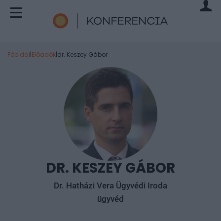
Főoldal
|
Előadók
|
dr. Keszey Gábor
DR. KESZEY GÁBOR
Dr. Hatházi Vera Ügyvédi Iroda
ügyvéd