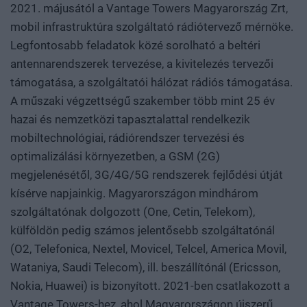
2021. májusától a Vantage Towers Magyarország Zrt,
mobil infrastruktúra szolgáltató rádiótervező mérnöke.
Legfontosabb feladatok közé sorolható a beltéri
antennarendszerek tervezése, a kivitelezés tervezői
támogatása, a szolgáltatói hálózat rádiós támogatása.
A műszaki végzettségű szakember több mint 25 év
hazai és nemzetközi tapasztalattal rendelkezik
mobiltechnológiai, rádiórendszer tervezési és
optimalizálási környezetben, a GSM (2G)
megjelenésétől, 3G/4G/5G rendszerek fejlődési útját
kísérve napjainkig. Magyarországon mindhárom
szolgáltatónak dolgozott (One, Cetin, Telekom),
külföldön pedig számos jelentősebb szolgáltatónál
(O2, Telefonica, Nextel, Movicel, Telcel, America Movil,
Wataniya, Saudi Telecom), ill. beszállítónál (Ericsson,
Nokia, Huawei) is bizonyított. 2021-ben csatlakozott a
Vantage Towers-hez, ahol Magyarországon újszerű