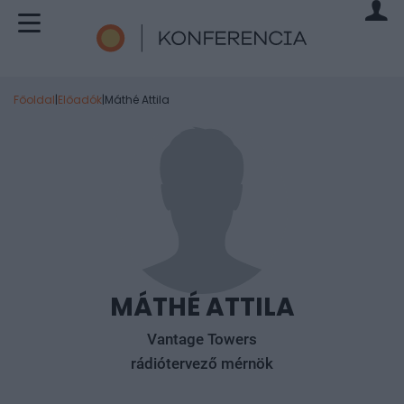
Főoldal
|
Előadók
|
Máthé Attila
MÁTHÉ ATTILA
Vantage Towers
rádiótervező mérnök