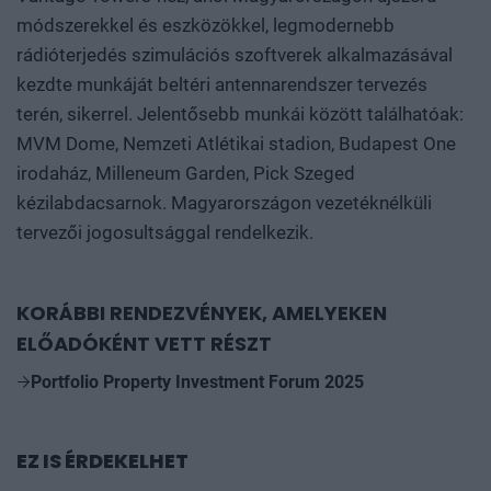
módszerekkel és eszközökkel, legmodernebb
rádióterjedés szimulációs szoftverek alkalmazásával
kezdte munkáját beltéri antennarendszer tervezés
terén, sikerrel. Jelentősebb munkái között találhatóak:
MVM Dome, Nemzeti Atlétikai stadion, Budapest One
irodaház, Milleneum Garden, Pick Szeged
kézilabdacsarnok. Magyarországon vezetéknélküli
tervezői jogosultsággal rendelkezik.
KORÁBBI RENDEZVÉNYEK, AMELYEKEN
ELŐADÓKÉNT VETT RÉSZT
Portfolio Property Investment Forum 2025
EZ IS ÉRDEKELHET