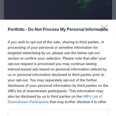
programmal várja az érdeklődőket: az esemény ünnepélyes
szakmai előesttel kezdődik, amelyet további két, rendkívül
összetett és kimerítően részletes egész napos szakmai
tartalmi kínálat követ. A konferencián a hazai
AI & DIGITAL TRANSFORMATION
Portfolio -
Do Not Process My Personal Information
államigazgatási, banki, vállalati és érdekképviseleti szféra
2026
csúcsvezetői nyújtanak első kézből származó, releváns
If you wish to opt-out of the sale, sharing to third parties, or
információkat, amelyek az agrárgazdaság valamennyi
2026. november 26. Marriott Hotel
processing of your personal or sensitive information for
szereplője – a termelők, az élelmiszergyártók és a
Elképesztő ütemben digitalizálódik az életünk és ezzel
targeted advertising by us, please use the below opt-out
kereskedők – számára egyaránt hasznos tájékoztatásul
együtt a vállalatok működése, a papír alapú folyamatok
section to confirm your selection. Please note that after your
szolgálhatnak. Emellett a rendezvény széles
megszűnnek, a fiókokba, személyes ügyintézésre csak a
opt-out request is processed you may continue seeing
interest-based ads based on personal information utilized by
körű bemutatkozási és piacépítési lehetőséget biztosít az
legkomplexebb ügyekben járunk, digitális csatornákon 0-24
RÉSZLETEK & JEGYEK
us or personal information disclosed to third parties prior to
agráriumot kiszolgáló vállalkozások – inputgyártók,
órában kommunikálunk, ügyeket intézünk. Ám most a
your opt-out. You may separately opt-out of the further
integrátorok, gépforgalmazók, finanszírozási és egyéb
digitális világot, a belső működést és az ügyfél front-
disclosure of your personal information by third parties on the
szolgáltatók – számára. A konferencia a tartalmas
endeket is feje tetejére állítja az AI-forradalom, és az
IAB’s list of downstream participants. This information may
programkínálaton túl alkalmat teremt a szakmai
agentic AI trend. Az önállóan cselekedni képes AI-
also be disclosed by us to third parties on the
IAB’s List of
Downstream Participants
that may further disclose it to other
kapcsolatépítésre, a networkingre és az üzleti
ügynökök, illetve az egyes üzleti, compliance és
third parties.
tárgyalásokra, a színvonalas szakmai előadások és
adminisztratív folyamatokat támogató AI-eszközök és
kerekasztal-beszélgetések mellett pedig szórakoztató
vállalti megoldások korábban elképzelhetetlen sebességet