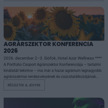
AGRÁRSZEKTOR KONFERENCIA
2026
2026. december 2–3. Siófok, Hotel Azúr Wellness ****
A Portfolio Csoport Agrárszektor Konferenciája – tartalmi
kínálatát tekintve – ma már a hazai agrárium legnagyobb
agrárszakmai rendezvényének és csúcstalálkozójának
számít. A konferencia célja, hogy összegezze és elemezze
RÉSZLETEK & JEGYEK
az év kiemelkedő hazai és nemzetközi agrárgazdasági
eseményeit, illetve prognózist nyújtson a következő évekre
az agrárpiaci szereplők sikeres üzleti és beruházási
döntéseihez. A konferencia háromnapos szakmai