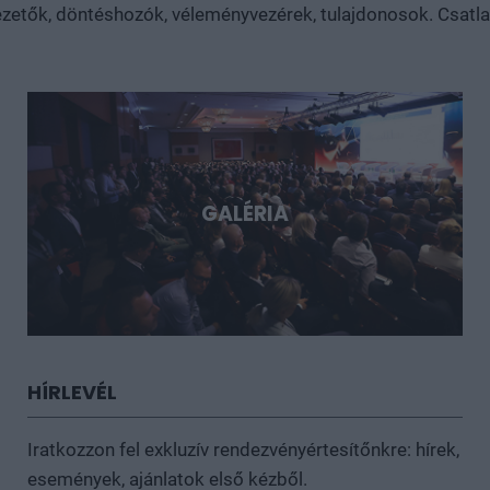
sztorijaiba.
zetők, döntéshozók, véleményvezérek, tulajdonosok. Csatlakoz
GALÉRIA
HÍRLEVÉL
Iratkozzon fel exkluzív rendezvényértesítőnkre: hírek,
események, ajánlatok első kézből.