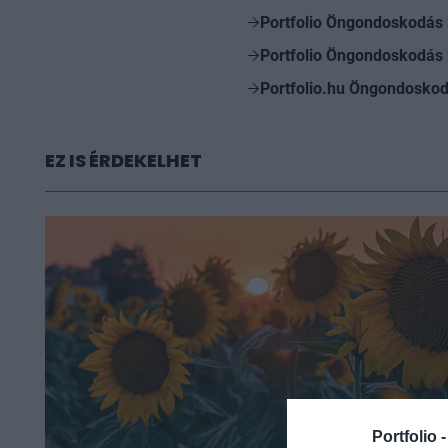
Portfolio Öngondoskodás
Portfolio Öngondoskodás
Portfolio.hu Öngondoskod
EZ IS ÉRDEKELHET
Portfolio 