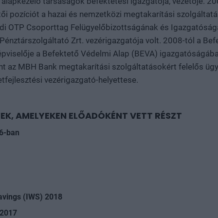
s alapkezelő társaságok befektetési igazgatója, vezetője. 
tői pozíciót a hazai és nemzetközi megtakarítási szolgálta
ldi OTP Csoporttag Felügyelőbizottságának és Igazgatóságán
nztárszolgáltató Zrt. vezérigazgatója volt. 2008-tól a Bef
pviselője a Befektető Védelmi Alap (BEVA) igazgatóságá
nt az MBH Bank megtakarítási szolgáltatásokért felelős ügy
fejlesztési vezérigazgató-helyettese.
EK, AMELYEKEN ELŐADÓKÉNT VETT RÉSZT
6-ban
avings (IWS) 2018
 2017