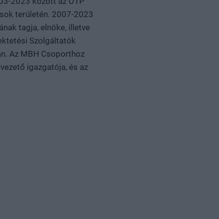
2003-2023 között az OTP
tások területén. 2007-2023
ak tagja, elnöke, illetve
ektetési Szolgáltatók
ban. Az MBH Csoporthoz
vezető igazgatója, és az