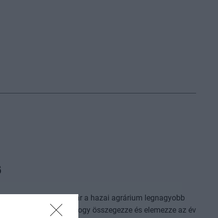
6
nálatát tekintve – ma már a hazai agrárium legnagyobb
 A konferencia célja, hogy összegezze és elemezze az év