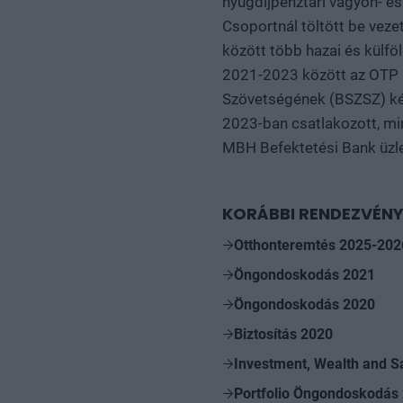
nyugdíjpénztári vagyon- é
Csoportnál töltött be veze
között több hazai és külfö
2021-2023 között az OTP Pé
Szövetségének (BSZSZ) ké
2023-ban csatlakozott, mi
MBH Befektetési Bank üzlet
KORÁBBI RENDEZVÉNY
Otthonteremtés 2025-202
Öngondoskodás 2021
Öngondoskodás 2020
Biztosítás 2020
Investment, Wealth and S
Portfolio Öngondoskodás