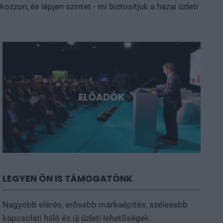
zon, és lépjen szintet - mi biztosítjuk a hazai üzleti
ELŐADÓK
LEGYEN ÖN IS TÁMOGATÓNK
Nagyobb elérés, erősebb márkaépítés, szélesebb
kapcsolati háló és új üzleti lehetőségek.