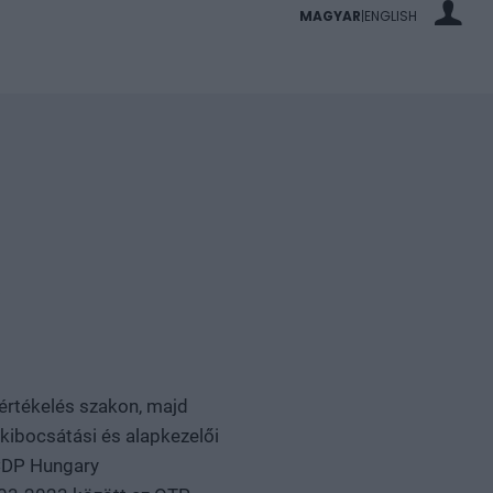
MAGYAR
ENGLISH
|
s
rtékelés szakon, majd
kibocsátási és alapkezelői
 CDP Hungary