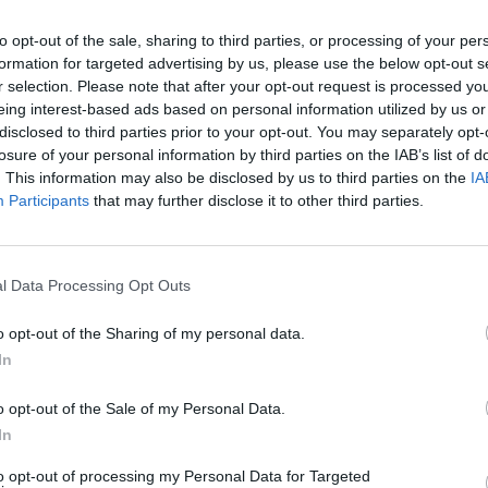
kiemelkedő hazai és nemzetközi agrárgazdasági eseményeit, i
agrárpiaci szereplők sikeres üzleti és beruházási döntéseih
to opt-out of the sale, sharing to third parties, or processing of your per
RÉSZLETEK & JEGYEK
az érdeklődőket: az esemény ünnepélyes szakmai előesttel kez
formation for targeted advertising by us, please use the below opt-out s
r selection. Please note that after your opt-out request is processed y
kimerítően részletes egész napos szakmai tartalmi kínálat követ. A konferencián a hazai államigazgatási,
eing interest-based ads based on personal information utilized by us or
vállalati és érdekképviseleti szféra csúcsvezetői nyújtanak e
disclosed to third parties prior to your opt-out. You may separately opt-
agrárgazdaság valamennyi szereplője – a termelők, az élelm
losure of your personal information by third parties on the IAB’s list of
hasznos tájékoztatásul szolgálhatnak. Emellett a rendezvény
. This information may also be disclosed by us to third parties on the
IA
lehetőséget biztosít az agráriumot kiszolgáló vállalkozások –
Participants
that may further disclose it to other third parties.
finanszírozási és egyéb szolgáltatók – számára. A konferencia a tartalmas programkínálaton túl alkalmat teremt
a szakmai kapcsolatépítésre, a networkingre és az üzleti tár
kerekasztal-beszélgetések mellett pedig szórakoztató műsorra
l Data Processing Opt Outs
kikapcsolódásához. A Portfolio Csoport az Agrárszektor Konferencián adja át tizenegy kategóriában azokat az évente
o opt-out of the Sharing of my personal data.
odaítélhető díjakat, amelyek az agrárium legkiemelkedőbb sz
In
szolgálnak. A díjakat az agrárium legmeghatározóbb személyes
AI & DIGITAL TRANSFORMATION 20
benyújtott pályázatai alapján.
o opt-out of the Sale of my Personal Data.
2026. november 26. Marriott Hotel
In
Elképesztő ütemben digitalizálódik az életünk és ezzel együt
megszűnnek, a fiókokba, személyes ügyintézésre csak a legk
to opt-out of processing my Personal Data for Targeted