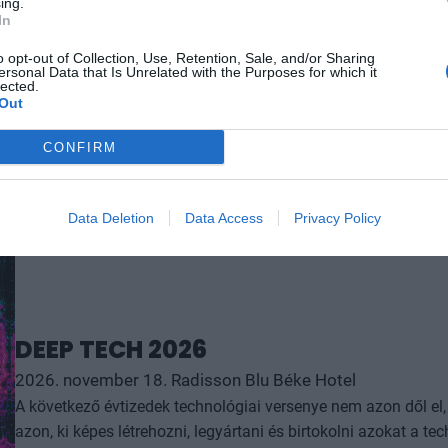
ing.
órában kommunikálunk, ügyeket intézünk. Ám most a digitális 
In
feje tetejére állítja az AI-forradalom, és az agentic AI trend. 
RÉSZLETEK & JEGYEK
üzleti, compliance és adminisztratív folyamatokat támogató 
o opt-out of Collection, Use, Retention, Sale, and/or Sharing
ersonal Data that Is Unrelated with the Purposes for which it
elképzelhetetlen sebességet és rendkívüli hatékonyságbeli fe
lected.
Out
megnyert munkaórákkal és a megspórolt munkaerővel? A core b
jó a vibe coding? Nagyvállalatoknak és kkv-knak is szóló ren
CONFIRM
válaszokat keresünk és adunk!
Data Deletion
Data Access
Privacy Policy
DEEP TECH 2026
2026. november 18. Radisson Blu Béke Hotel
A következő évtizedek technológiai versenye nem azon dől e
azon, ki képes létrehozni, legyártani és birtokolni azokat a