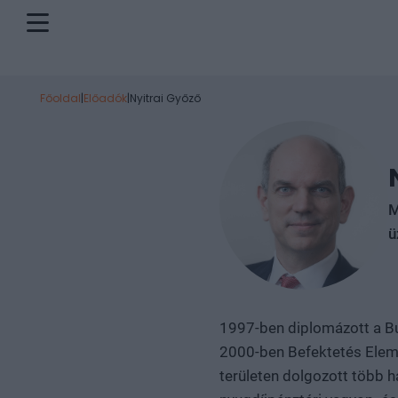
Főoldal
|
Előadók
|
Nyitrai Győző
M
ü
1997-ben diplomázott a B
2000-ben Befektetés Elemz
területen dolgozott több 