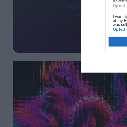
Advertis
Opted 
I want t
of my P
was col
Opted 