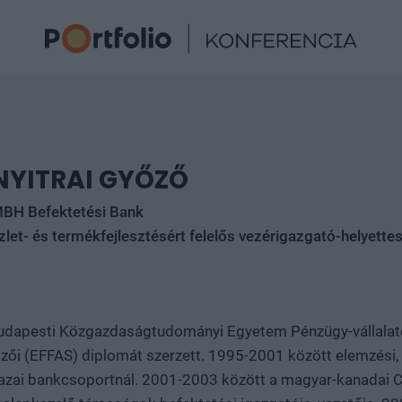
NYITRAI GYŐZŐ
BH Befektetési Bank
zlet- és termékfejlesztésért felelős vezérigazgató-helyette
udapesti Közgazdaságtudományi Egyetem Pénzügy-vállalaté
ői (EFFAS) diplomát szerzett. 1995-2001 között elemzési, 
hazai bankcsoportnál. 2001-2003 között a magyar-kanadai