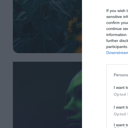
If you wish 
sensitive in
confirm you
continue se
information 
further disc
participants
Downstream 
Persona
I want t
Opted 
I want t
Opted 
I want 