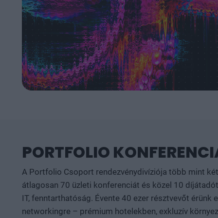
PORTFOLIO KONFERENCIÁ
A Portfolio Csoport rendezvénydivíziója több mint ké
átlagosan 70 üzleti konferenciát és közel 10 díjátadót
IT, fenntarthatóság. Évente 40 ezer résztvevőt érünk
networkingre – prémium hotelekben, exkluzív környeze