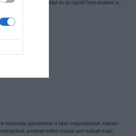
világot, a belső működést és az ügyfél front-endeket is
Az önállóan cselekedni képes AI-ügynökök, illetve az egyes
AI-eszközök és vállalti megoldások korábban
jlődési lehetőséget adnak a cégeknek. MIt kezdünk a
izniszt is felforgatja a mesterséges intelligencia? Mire
dezvényünkön többek között ezekre a kérdésekre is
l, ki használja ügyesebben a kész megoldásokat. Hanem
 technológiákat, amelyek nélkül mások sem tudnak majd