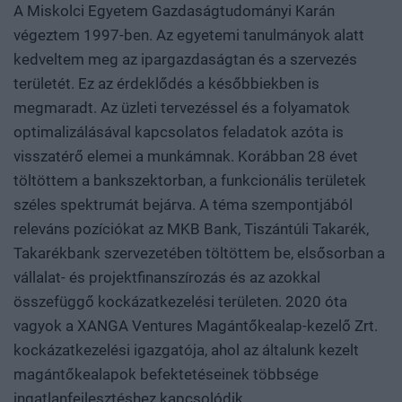
A Miskolci Egyetem Gazdaságtudományi Karán
végeztem 1997-ben. Az egyetemi tanulmányok alatt
kedveltem meg az ipargazdaságtan és a szervezés
területét. Ez az érdeklődés a későbbiekben is
megmaradt. Az üzleti tervezéssel és a folyamatok
optimalizálásával kapcsolatos feladatok azóta is
visszatérő elemei a munkámnak. Korábban 28 évet
töltöttem a bankszektorban, a funkcionális területek
széles spektrumát bejárva. A téma szempontjából
releváns pozíciókat az MKB Bank, Tiszántúli Takarék,
Takarékbank szervezetében töltöttem be, elsősorban a
vállalat- és projektfinanszírozás és az azokkal
összefüggő kockázatkezelési területen. 2020 óta
vagyok a XANGA Ventures Magántőkealap-kezelő Zrt.
kockázatkezelési igazgatója, ahol az általunk kezelt
magántőkealapok befektetéseinek többsége
ingatlanfejlesztéshez kapcsolódik.