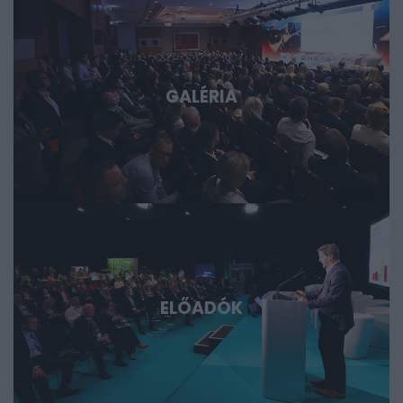
fórum azoknak, akik időben akarnak bekapcsolódni, a
következő évtizedek legfontosabb technológiai sztorijaiba.
GALÉRIA
ELŐADÓK