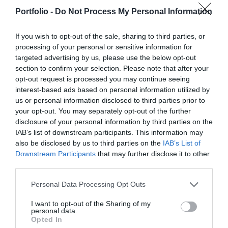
szereplője – a termelők, az élelmiszergyártók és a
Elképesztő ütemben digitalizálódik az életünk és ezzel
Portfolio -
Do Not Process My Personal Information
kereskedők – számára egyaránt hasznos tájékoztatásul
együtt a vállalatok működése, a papír alapú folyamatok
szolgálhatnak. Emellett a rendezvény széles
megszűnnek, a fiókokba, személyes ügyintézésre csak a
If you wish to opt-out of the sale, sharing to third parties, or
körű bemutatkozási és piacépítési lehetőséget biztosít az
legkomplexebb ügyekben járunk, digitális csatornákon 0-24
processing of your personal or sensitive information for
RÉSZLETEK & JEGYEK
agráriumot kiszolgáló vállalkozások – inputgyártók,
órában kommunikálunk, ügyeket intézünk. Ám most a
targeted advertising by us, please use the below opt-out
section to confirm your selection. Please note that after your
integrátorok, gépforgalmazók, finanszírozási és egyéb
digitális világot, a belső működést és az ügyfél front-
opt-out request is processed you may continue seeing
szolgáltatók – számára. A konferencia a tartalmas
endeket is feje tetejére állítja az AI-forradalom, és az
interest-based ads based on personal information utilized by
programkínálaton túl alkalmat teremt a szakmai
agentic AI trend. Az önállóan cselekedni képes AI-
us or personal information disclosed to third parties prior to
kapcsolatépítésre, a networkingre és az üzleti
ügynökök, illetve az egyes üzleti, compliance és
your opt-out. You may separately opt-out of the further
tárgyalásokra, a színvonalas szakmai előadások és
adminisztratív folyamatokat támogató AI-eszközök és
disclosure of your personal information by third parties on the
IAB’s list of downstream participants. This information may
kerekasztal-beszélgetések mellett pedig szórakoztató
vállalti megoldások korábban elképzelhetetlen sebességet
also be disclosed by us to third parties on the
IAB’s List of
műsorral járul hozzá a résztvevők feltöltődéséhez és
és rendkívüli hatékonyságbeli fejlődési lehetőséget adnak a
DEEP TECH 2026
Downstream Participants
that may further disclose it to other
kikapcsolódásához. A Portfolio Csoport az Agrárszektor
cégeknek. MIt kezdünk a megnyert munkaórákkal és a
third parties.
2026. november 18. Radisson Blu Béke Hotel
Konferencián adja át tizenegy kategóriában azokat az
megspórolt munkaerővel? A core bizniszt is felforgatja a
évente odaítélhető díjakat, amelyek az agrárium
A következő évtizedek technológiai versenye nem azon dől
Personal Data Processing Opt Outs
mesterséges intelligencia? Mire jó a vibe coding?
legkiemelkedőbb szakmai teljesítményeinek és
el, ki használja ügyesebben a kész megoldásokat. Hanem
Nagyvállalatoknak és kkv-knak is szóló rendezvényünkön
I want to opt-out of the Sharing of my
eredményeinek elismeréséül szolgálnak. A díjakat az
azon, ki képes létrehozni, legyártani és birtokolni azokat a
többek között ezekre a kérdésekre is válaszokat keresünk
personal data.
Opted In
agrárium legmeghatározóbb személyeségeiből áll szakmai
technológiákat, amelyek nélkül mások sem tudnak majd
és adunk!
RÉSZLETEK & JEGYEK