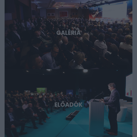
fórum azoknak, akik időben akarnak bekapcsolódni, a
következő évtizedek legfontosabb technológiai sztorijaiba.
GALÉRIA
ELŐADÓK