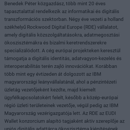
Benedek Péter közgazdász, több mint 20 éves
tapasztalattal rendelkezik az informatikai és digitális
transzformációs szektorban. Négy éve vezeti a holland
székhelyű Rockwood Digital Europe (RDE) vállalatot,
amely digitális közszolgáltatásokra, adatmegosztási
ökoszisztémákra és bizalmi keretrendszerekre
specializálódott. A cég európai projekteken keresztül
támogatja a digitális identitás, adatvagyon-kezelés és
interoperabilitás terén zajló innovációkat. Korábban
több mint egy évtizeden át dolgozott az IBM
magyarországi leányvállalatánál, ahol a pénzintézeti
üzletág vezetőjeként kezdte, majd kiemelt
ügyfélkapcsolatokért felelt, később a közép-európai
régió üzleti területeinek vezetője, végül pedig az IBM
Magyarország vezérigazgatója lett. Az RDE az EUDI
Wallet konzorcium alapító tagjaként aktív szereplője az
uniós digitális adattárca ökoszisztéma kiépítésének.