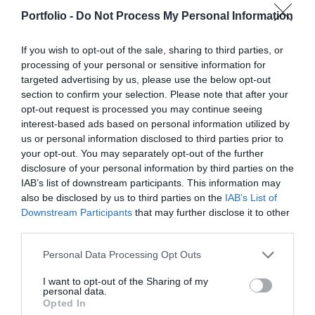
szereplője – a termelők, az élelmiszergyártók és a
Elképesztő ütemben digitalizálódik az életünk és ezzel
Portfolio -
Do Not Process My Personal Information
kereskedők – számára egyaránt hasznos tájékoztatásul
együtt a vállalatok működése, a papír alapú folyamatok
szolgálhatnak. Emellett a rendezvény széles
megszűnnek, a fiókokba, személyes ügyintézésre csak a
If you wish to opt-out of the sale, sharing to third parties, or
körű bemutatkozási és piacépítési lehetőséget biztosít az
legkomplexebb ügyekben járunk, digitális csatornákon 0-24
processing of your personal or sensitive information for
RÉSZLETEK & JEGYEK
agráriumot kiszolgáló vállalkozások – inputgyártók,
órában kommunikálunk, ügyeket intézünk. Ám most a
targeted advertising by us, please use the below opt-out
section to confirm your selection. Please note that after your
integrátorok, gépforgalmazók, finanszírozási és egyéb
digitális világot, a belső működést és az ügyfél front-
opt-out request is processed you may continue seeing
szolgáltatók – számára. A konferencia a tartalmas
endeket is feje tetejére állítja az AI-forradalom, és az
interest-based ads based on personal information utilized by
programkínálaton túl alkalmat teremt a szakmai
agentic AI trend. Az önállóan cselekedni képes AI-
us or personal information disclosed to third parties prior to
kapcsolatépítésre, a networkingre és az üzleti
ügynökök, illetve az egyes üzleti, compliance és
your opt-out. You may separately opt-out of the further
tárgyalásokra, a színvonalas szakmai előadások és
adminisztratív folyamatokat támogató AI-eszközök és
disclosure of your personal information by third parties on the
IAB’s list of downstream participants. This information may
kerekasztal-beszélgetések mellett pedig szórakoztató
vállalti megoldások korábban elképzelhetetlen sebességet
also be disclosed by us to third parties on the
IAB’s List of
műsorral járul hozzá a résztvevők feltöltődéséhez és
és rendkívüli hatékonyságbeli fejlődési lehetőséget adnak a
DEEP TECH 2026
Downstream Participants
that may further disclose it to other
kikapcsolódásához. A Portfolio Csoport az Agrárszektor
cégeknek. MIt kezdünk a megnyert munkaórákkal és a
third parties.
2026. november 18. Radisson Blu Béke Hotel
Konferencián adja át tizenegy kategóriában azokat az
megspórolt munkaerővel? A core bizniszt is felforgatja a
évente odaítélhető díjakat, amelyek az agrárium
A következő évtizedek technológiai versenye nem azon dől
Personal Data Processing Opt Outs
mesterséges intelligencia? Mire jó a vibe coding?
legkiemelkedőbb szakmai teljesítményeinek és
el, ki használja ügyesebben a kész megoldásokat. Hanem
Nagyvállalatoknak és kkv-knak is szóló rendezvényünkön
I want to opt-out of the Sharing of my
eredményeinek elismeréséül szolgálnak. A díjakat az
azon, ki képes létrehozni, legyártani és birtokolni azokat a
többek között ezekre a kérdésekre is válaszokat keresünk
personal data.
Opted In
agrárium legmeghatározóbb személyeségeiből áll szakmai
technológiákat, amelyek nélkül mások sem tudnak majd
és adunk!
RÉSZLETEK & JEGYEK