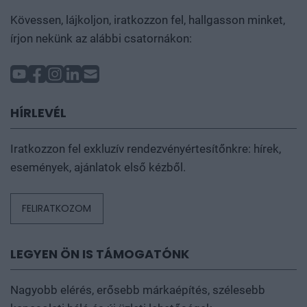
Kövessen, lájkoljon, iratkozzon fel, hallgasson minket,
írjon nekünk az alábbi csatornákon:
HÍRLEVÉL
Iratkozzon fel exkluzív rendezvényértesítőnkre: hírek,
események, ajánlatok első kézből.
FELIRATKOZOM
LEGYEN ÖN IS TÁMOGATÓNK
Nagyobb elérés, erősebb márkaépítés, szélesebb