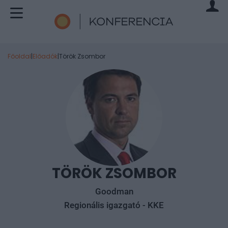
Főoldal
|
Előadók
|
Török Zsombor
TÖRÖK ZSOMBOR
Goodman
Regionális igazgató - KKE