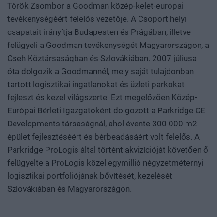
Török Zsombor a Goodman közép-kelet-európai
tevékenységéért felelős vezetője. A Csoport helyi
csapatait irányítja Budapesten és Prágában, illetve
felügyeli a Goodman tevékenységét Magyarországon, a
Cseh Köztársaságban és Szlovákiában. 2007 júliusa
óta dolgozik a Goodmannél, mely saját tulajdonban
tartott logisztikai ingatlanokat és üzleti parkokat
fejleszt és kezel világszerte. Ezt megelőzően Közép-
Európai Bérleti Igazgatóként dolgozott a Parkridge CE
Developments társaságnál, ahol évente 300 000 m2
épület fejlesztéséért és bérbeadásáért volt felelős. A
Parkridge ProLogis által történt akvizícióját követően ő
felügyelte a ProLogis közel egymillió négyzetméternyi
logisztikai portfoliójának bővítését, kezelését
Szlovákiában és Magyarországon.