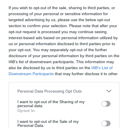
legkomplexebb ügyekben járunk, digitális csatornákon 0-24
RÉSZLETEK & JEGYEK
agráriumot kiszolgáló vállalkozások – inputgyártók,
órában kommunikálunk, ügyeket intézünk. Ám most a
If you wish to opt-out of the sale, sharing to third parties, or
processing of your personal or sensitive information for
integrátorok, gépforgalmazók, finanszírozási és egyéb
digitális világot, a belső működést és az ügyfél front-
targeted advertising by us, please use the below opt-out
szolgáltatók – számára. A konferencia a tartalmas
endeket is feje tetejére állítja az AI-forradalom, és az
section to confirm your selection. Please note that after your
programkínálaton túl alkalmat teremt a szakmai
agentic AI trend. Az önállóan cselekedni képes AI-
opt-out request is processed you may continue seeing
kapcsolatépítésre, a networkingre és az üzleti
ügynökök, illetve az egyes üzleti, compliance és
interest-based ads based on personal information utilized by
tárgyalásokra, a színvonalas szakmai előadások és
adminisztratív folyamatokat támogató AI-eszközök és
us or personal information disclosed to third parties prior to
kerekasztal-beszélgetések mellett pedig szórakoztató
your opt-out. You may separately opt-out of the further
vállalti megoldások korábban elképzelhetetlen sebességet
disclosure of your personal information by third parties on the
műsorral járul hozzá a résztvevők feltöltődéséhez és
és rendkívüli hatékonyságbeli fejlődési lehetőséget adnak a
DEEP TECH 2026
IAB’s list of downstream participants. This information may
kikapcsolódásához. A Portfolio Csoport az Agrárszektor
cégeknek. MIt kezdünk a megnyert munkaórákkal és a
also be disclosed by us to third parties on the
IAB’s List of
2026. november 18. Radisson Blu Béke Hotel
Konferencián adja át tizenegy kategóriában azokat az
megspórolt munkaerővel? A core bizniszt is felforgatja a
Downstream Participants
that may further disclose it to other
évente odaítélhető díjakat, amelyek az agrárium
A következő évtizedek technológiai versenye nem azon dől
mesterséges intelligencia? Mire jó a vibe coding?
third parties.
legkiemelkedőbb szakmai teljesítményeinek és
el, ki használja ügyesebben a kész megoldásokat. Hanem
Nagyvállalatoknak és kkv-knak is szóló rendezvényünkön
Personal Data Processing Opt Outs
eredményeinek elismeréséül szolgálnak. A díjakat az
azon, ki képes létrehozni, legyártani és birtokolni azokat a
többek között ezekre a kérdésekre is válaszokat keresünk
agrárium legmeghatározóbb személyeségeiből áll szakmai
technológiákat, amelyek nélkül mások sem tudnak majd
és adunk!
I want to opt-out of the Sharing of my
RÉSZLETEK & JEGYEK
personal data.
zsűri ítéli oda az ágazati szereplők benyújtott pályázatai
működni. Egy új akkumulátor, amely tovább tárolja az
Opted In
alapján.
energiát. Egy anyag, amely könnyebb, erősebb vagy
olcsóbban előállítható a korábbiaknál. Egy gyógyszer vagy
I want to opt-out of the Sale of my
Personal Data.