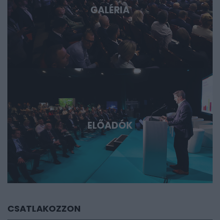
GALÉRIA
ELŐADÓK
CSATLAKOZZON