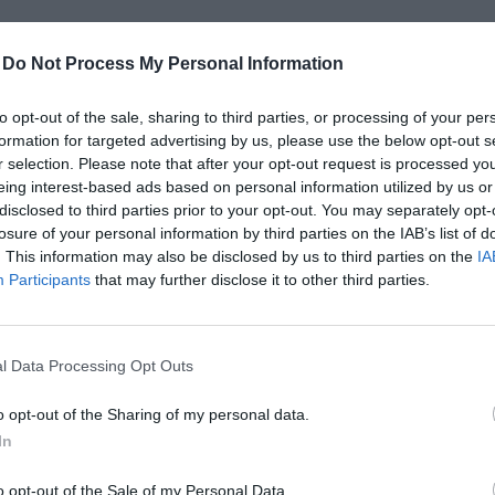
-
Do Not Process My Personal Information
SZOLGÁLTATÁSOKKAL KAPCSOLATBAN
to opt-out of the sale, sharing to third parties, or processing of your per
formation for targeted advertising by us, please use the below opt-out s
l engedjük be résztvevőinket, melyet rendszerünk a
r selection. Please note that after your opt-out request is processed y
résztvevői email címre.
eing interest-based ads based on personal information utilized by us or
disclosed to third parties prior to your opt-out. You may separately opt-
losure of your personal information by third parties on the IAB’s list of
k jogát a rendezvény kezdetéig fenntartja.
. This information may also be disclosed by us to third parties on the
IA
Participants
that may further disclose it to other third parties.
ezvényt megelőző 48 órában már csak bankkártyás
endezvényt megelőző napon 23:59-kor zárjuk le.
talmaznak (rendezvény ellátás), melyre az esetleges
l Data Processing Opt Outs
gyelmüket, hogy a kedvezmények nem összevonhatóak.
o opt-out of the Sharing of my personal data.
nyt kizárólag akkor tud a Net Média Zrt. nyújtani, ha
In
ztráció során rendeli meg és fizeti ki a csoportos
ennyiségű részvételi jegyet.
o opt-out of the Sale of my Personal Data.