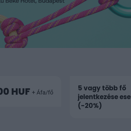
5 vagy több fő
00 HUF
+ Áfa/fő
jelentkezése es
(-20%)