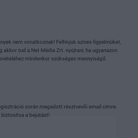
ények nem vonatkoznak! Felhívjuk szíves figyelmüket,
kkor tud a Net Média Zrt. nyújtani, ha ugyanazon
nybevételéhez mindenkor szükséges mennyiségű
regisztráció során megadott résztvevői email címre.
biztosítva a bejutást!