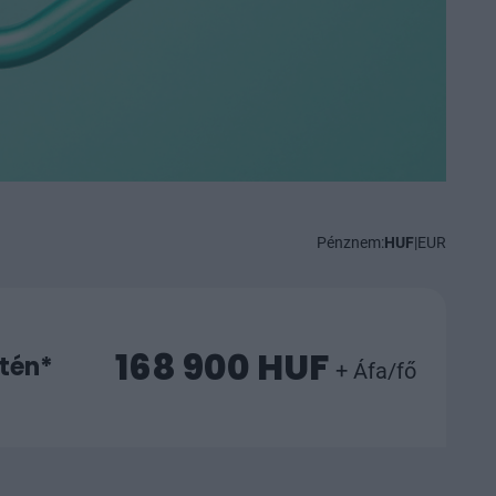
Pénznem:
HUF
|
EUR
168 900 HUF
etén*
+ Áfa/fő