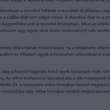
ltési linkjét, a regisztrációkor megadott távszámla email cí
zvényen a részvétel feltétele a részvételi díj előzetes kieg
a szállás díját nem váltjuk vissza. A részvételi díjat és a s
 teljes kiegyenlítése után a részvétel átruházható. Mivel az on
hivatkozást vagy egyéb okok miatti rendezvénytől való távol
ezvény időpontjának módosítására. Ha a rendezvény időpontj
váltott és kifizetett jegyek a módosított időpontban is érv
 vagy a felektől független külső egyéb körülmény miatt nem 
eg. Az online konferencia részvételi díja a vele megegyező 
 Média Zrt. a rendezvény online formában történő megtartás
ak módosítása vagy online formában történő megtartása eseté