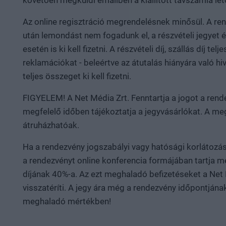
követően megküldi emailben a kiállított távszámla letö
Az online regisztráció megrendelésnek minősül. A rende
után lemondást nem fogadunk el, a részvételi jegyet és 
esetén is ki kell fizetni. A részvételi díj, szállás díj
reklamációkat - beleértve az átutalás hiányára való 
teljes összeget ki kell fizetni.
FIGYELEM! A Net Média Zrt. Fenntartja a jogot a rend
megfelelő időben tájékoztatja a jegyvásárlókat. A meg
átruházhatóak.
Ha a rendezvény jogszabályi vagy hatósági korlátozás
a rendezvényt online konferencia formájában tartja m
díjának 40%-a. Az ezt meghaladó befizetéseket a Net
visszatéríti. A jegy ára még a rendezvény időpontján
meghaladó mértékben!