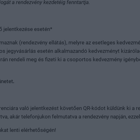
jogát a rendezvény kezdetéig fenntartja.
ő jelentkezése esetén*
talmaznak (rendezvény ellátás), melyre az esetleges kedvezm
jegyvásárlás esetén alkalmazandó kedvezményt kizárólag a
orán rendeli meg és fizeti ki a csoportos kedvezmény igé
ünetet
.
renciára való jelentkezést követően QR-kódot küldünk ki a 
a, akár telefonjukon felmutatva a rendezvény napján, ezzel 
at lenti elérhetőségén!