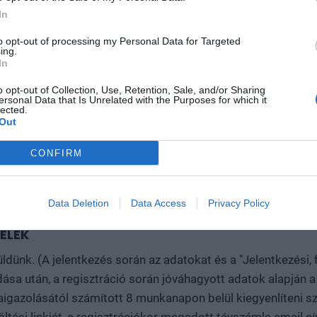
In
to opt-out of processing my Personal Data for Targeted
ing.
renciára való jelentkezést követően QR-kódot küldünk ki
In
e. Ezt legyenek kedvesek magukkal hozni akár
o opt-out of Collection, Use, Retention, Sale, and/or Sharing
y napján, ezzel biztosítva a bejutást. Kérdés esetén
ersonal Data that Is Unrelated with the Purposes for which it
lected.
etőségén!
Out
CONFIRM
Data Deletion
Data Access
Privacy Policy
TELEK
ldünk. (A jelentkezés során az adatokat és a "Jelentkezési, f
adása után, a regisztráció során jóváhagyott adatok alapján a
zaigazolásától számított 8 munkanapon belül kiegyenlíteni s