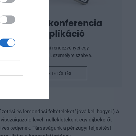
Portfolio konferencia
mobil applikáció
A Portfolio szakmai rendezvényei egy
alkalmazáson belül, személyre szabva.
RÉSZLETEK ÉS LETÖLTÉS
izetési és lemondási feltételeket" jóvá kell hagyni.) A
 visszaigazoló levél mellékleteként egy díjbekérőt
zíveskedjenek. Társaságunk a pénzügyi teljesítést