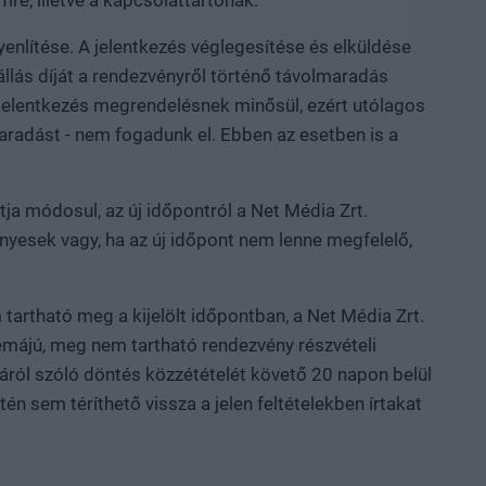
mre, illetve a kapcsolattartónak.
yenlítése. A jelentkezés véglegesítése és elküldése
zállás díját a rendezvényről történő távolmaradás
line jelentkezés megrendelésnek minősül, ezért utólagos
maradást - nem fogadunk el. Ebben az esetben is a
a módosul, az új időpontról a Net Média Zrt.
ényesek vagy, ha az új időpont nem lenne megfelelő,
tartható meg a kijelölt időpontban, a Net Média Zrt.
témájú, meg nem tartható rendezvény részvételi
áról szóló döntés közzétételét követő 20 napon belül
n sem téríthető vissza a jelen feltételekben írtakat