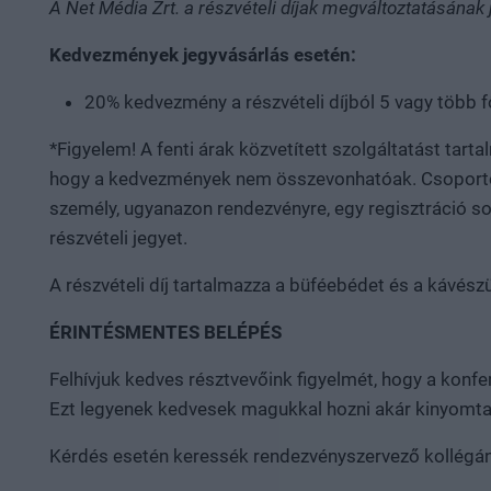
A Net Média Zrt. a részvételi díjak megváltoztatásának 
Kedvezmények jegyvásárlás esetén:
20% kedvezmény a részvételi díjból 5 vagy több f
*Figyelem! A fenti árak közvetített szolgáltatást tar
hogy a kedvezmények nem összevonhatóak. Csoportos 
személy, ugyanazon rendezvényre, egy regisztráció s
részvételi jegyet.
A részvételi díj tartalmazza a büféebédet és a kávész
ÉRINTÉSMENTES BELÉPÉS
Felhívjuk kedves résztvevőink figyelmét, hogy a konfe
Ezt legyenek kedvesek magukkal hozni akár kinyomtatv
Kérdés esetén keressék rendezvényszervező kollégánk