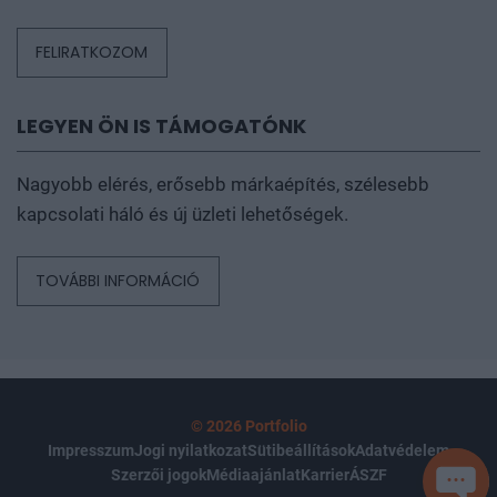
FELIRATKOZOM
LEGYEN ÖN IS TÁMOGATÓNK
Nagyobb elérés, erősebb márkaépítés, szélesebb
kapcsolati háló és új üzleti lehetőségek.
TOVÁBBI INFORMÁCIÓ
© 2026 Portfolio
Impresszum
Jogi nyilatkozat
Sütibeállítások
Adatvédelem
Szerzői jogok
Médiaajánlat
Karrier
ÁSZF
SEGÍ