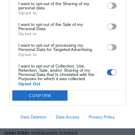
I want to opt-out of the Sharing of my
III. SZEKCIÓ: Vállalati hitelezés
personal data.
Opted In
refinanszírozással és anélkül
I want to opt-out of the Sale of my
Moderátor:
Szép Péter
, partner, Deloitte, Pénzintézeti szektor
Personal Data.
Opted In
I want to opt-out of processing my
Personal Data for Targeted Advertising.
14:15–14:35 |
Tartós fordulat a vállalati
Opted In
hitelezésben? - A Növekedési Hitelprogram szerepe
I want to opt-out of Collection, Use,
Vonnák Balázs
, alelnöki tanácsadó, Magyar Nemzeti Bank
Retention, Sale, and/or Sharing of my
Personal Data that Is Unrelated with the
Purposes for which it was collected.
Opted Out
14:35–15:25 |
Panelbeszélgetés: Merre tovább,
CONFIRM
vállalati hitelezés?
Balássy László
, vezérigazgató-helyettes, MKB Bank
Kementzey Ferenc
, vezérigazgató-helyettes, Raiffeisen Bank
Data Deletion
Data Access
Privacy Policy
Kozma András
, vezérigazgató, Creditmanagement Group
Szentirmay Péter
, elnök, Magyar Credit Management Szövetség
Urbán Zoltán
, vezérigazgató, Eximbank