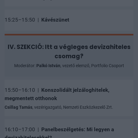
15:25–15:50 |
Kávészünet
IV. SZEKCIÓ: Itt a végleges devizahiteles
csomag?
Moderátor:
Palkó István
, vezető elemző, Portfolio Csoport
15:50–16:10 |
Konszolidált jelzáloghitelek,
megmentett otthonok
Csillag Tamás
, vezérigazgató, Nemzeti Eszközkezelő Zrt.
16:10–17:00 |
Panelbeszélgetés: Mi legyen a
devizahitelesekkel?