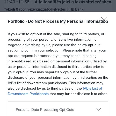
11:40–11:55 |
A fellendülés jelei a lakáshitelezésben
Tokodi Gábor
, vezérigazgató-helyettes, FHB Bank
Portfolio -
Do Not Process My Personal Information
11:55–12:45 |
Panelbeszélgetés: Új lakossági
If you wish to opt-out of the sale, sharing to third parties, or
hitelezés - Mit, kinek, hol értékesítsünk?
processing of your personal or sensitive information for
Becsei András
, alelnök, vezérigazgató, Magyar Bankszövetség,
targeted advertising by us, please use the below opt-out
OTP Jelzálogbank
section to confirm your selection. Please note that after your
Harmati László
, vezérigazgató-helyettes, Erste Bank
opt-out request is processed you may continue seeing
Ihász Csilla
, igazgatóság tagja, Lakossági és Kisvállalati Divízió
interest-based ads based on personal information utilized by
vezetője, UniCredit Bank
us or personal information disclosed to third parties prior to
Morafcsik László
, vezérigazgató-helyettes, az Igazgatóság tagja,
your opt-out. You may separately opt-out of the further
Fundamenta-Lakáskassza
disclosure of your personal information by third parties on the
Tokodi Gábor
, vezérigazgató-helyettes, FHB Bank
IAB’s list of downstream participants. This information may
also be disclosed by us to third parties on the
IAB’s List of
Downstream Participants
that may further disclose it to other
third parties.
12:45–14:15 |
Ebédszünet
Personal Data Processing Opt Outs