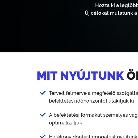
Hozza ki a legtöb
Új célokat mutatunk a 
MIT NYÚJTUNK
Ö
Terveit felmérve a megfelelő szolgálta
befektetési időhorizontot alakítjuk ki
A befektetési formákat személyes va
optimalizáljuk
Hatékony döntéstámogatást nyújtunk 