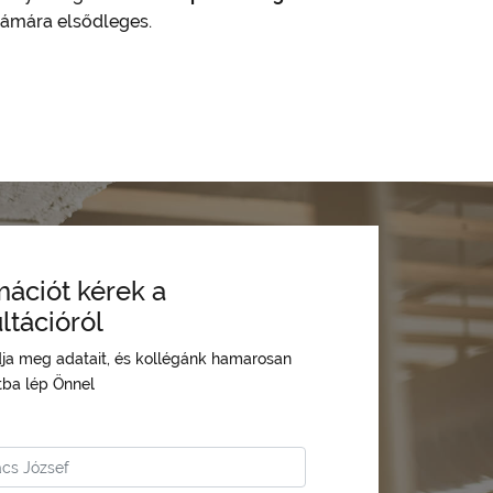
számára elsődleges.
mációt kérek a
ltációról
dja meg adatait, és kollégánk hamarosan
tba lép Önnel