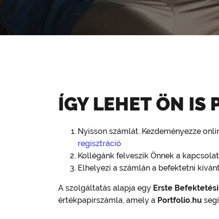
ÍGY LEHET ÖN IS
Nyisson számlát. Kezdeményezze onli
regisztráció
Kollégánk felveszik Önnek a kapcsola
Elhelyezi a számlán a befektetni kíván
A szolgáltatás alapja egy
Erste Befektetési
értékpapírszámla, amely a
Portfolio.hu
segí