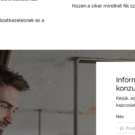
hiszen a siker mindkét fél 
ázatkezelésnek és a
Infor
konzu
Kérjük, a
kapcsola
Név