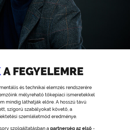
K
A FEGYELEMRE
mentális és technikai elemzés rendszerére
emzőink mélyreható tőkepiaci ismeretekkel
m mindig láthatják előre. A hosszú távú
tt, szigorú szabályokat követő, a
ektetési szemléletmód eredménye.
isory szolgáltatásban a
partnerség az első
-