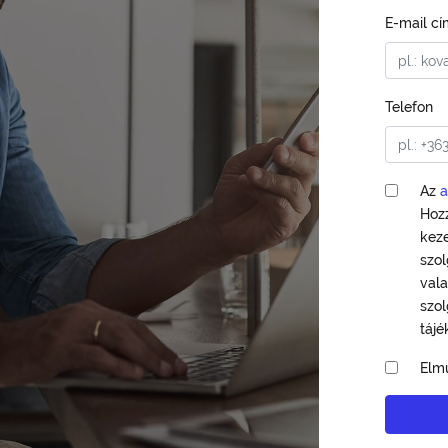
E-mail cí
Telefon
Az
a
Hoz
keze
szol
vala
szol
tájé
Elm