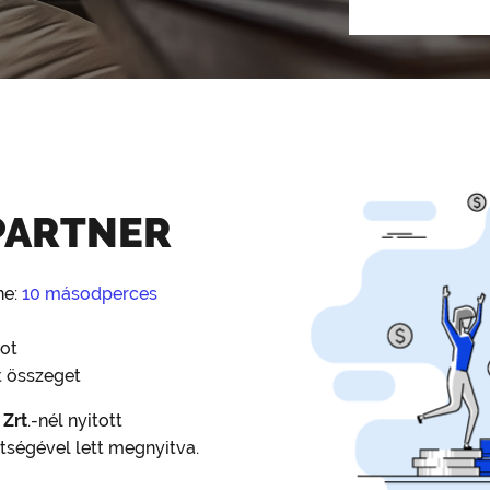
 PARTNER
ne:
10 másodperces
tot
t összeget
 Zrt
.-nél nyitott
tségével lett megnyitva.