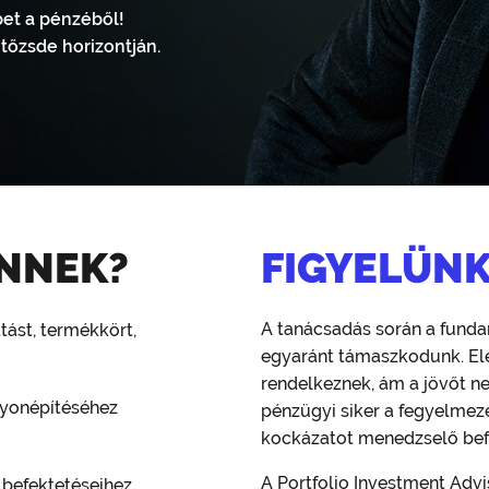
bet a pénzéből!
tőzsde horizontján.
NNEK?
FIGYELÜN
A tanácsadás során a funda
tást, termékkört,
egyaránt támaszkodunk. El
rendelkeznek, ám a jövőt ne
gyonépítéséhez
pénzügyi siker a fegyelmeze
kockázatot menedzselő bef
A Portfolio Investment Adv
befektetéseihez,