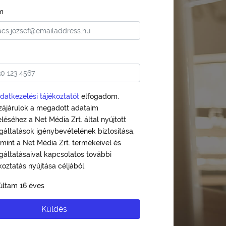
m
datkezelési tájékoztatót
elfogadom.
zájárulok a megadott adataim
léséhez a Net Média Zrt. által nyújtott
gáltatások igénybevételének biztosítása,
mint a Net Média Zrt. termékeivel és
gáltatásaival kapcsolatos további
koztatás nyújtása céljából.
últam 16 éves
Küldés