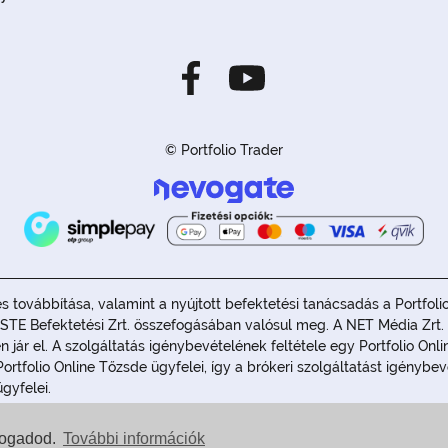
© Portfolio Trader
e és továbbítása, valamint a nyújtott befektetési tanácsadás a Portf
STE Befektetési Zrt. összefogásában valósul meg. A NET Média Zrt. 
 jár el. A szolgáltatás igénybevételének feltétele egy Portfolio On
ortfolio Online Tőzsde ügyfelei, így a brókeri szolgáltatást igény
ügyfelei.
l befektetési tanácsadásnak, ajánlásnak, vagy a Ptk. 6:64§ szerinti a
lfogadod.
További információk