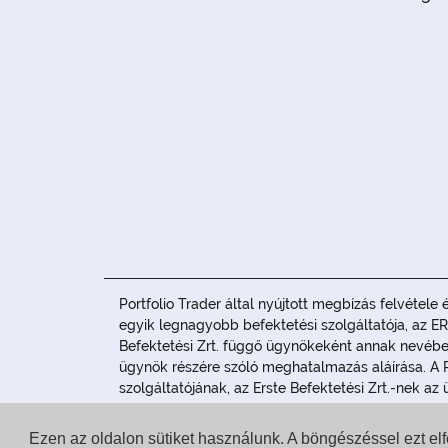
Portfolio Trader által nyújtott megbízás felvétel
egyik legnagyobb befektetési szolgáltatója, az ER
Befektetési Zrt. függő ügynökeként annak nevében
ügynök részére szóló meghatalmazás aláírása. A P
szolgáltatójának, az Erste Befektetési Zrt.-nek az 
A jelen tájékoztatás nem teljes körű és nem minősü
Ezen az oldalon sütiket használunk. A böngészéssel ezt e