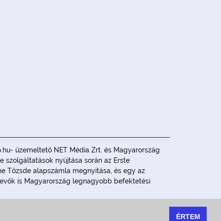
olio.hu- üzemeltető NET Média Zrt. és Magyarország
e szolgáltatások nyújtása során az Erste
line Tőzsde alapszámla megnyitása, és egy az
bevevők is Magyarország legnagyobb befektetési
jánlattételnek.
ÉRTEM