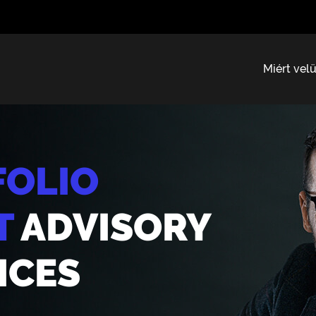
Miért vel
FOLIO
T
ADVISORY
ICES