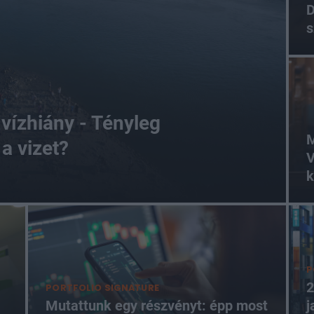
D
s
vízhiány - Tényleg
M
a vizet?
V
k
P
2
PORTFOLIO SIGNATURE
Mutattunk egy részvényt: épp most
j