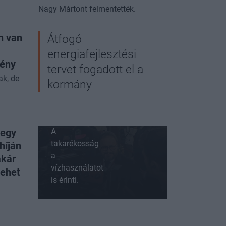
miatt
Nagy Mártont felmentették.
takarékosságról
döntöttek a
n van
Átfogó
magyar
energiafejlesztési
állami
vény
szervnél,
tervet fogadott el a
de a
ak, de
kormány
szolgáltatások
nem állnak
le
A
 egy
takarékosság
híján
a
akár
vízhasználatot
lehet
is érinti.