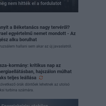
ég nem hitték el a fordulatot
nyit a Béketanács nagy tervéről?
rael egyértelmű nemet mondott - Az
ész alku borulhat
ruzsálem hallani sem akar az új javaslatról.
sza-kormány: kritikus nap az
ergiaellátásban, hajszálon múlhat
ks teljes
leállása
következő órák döntőek lehetnek az utolsó
ksi turbina számára.
Energiakrízis: stabilan