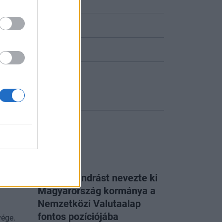
hat
iójába
Kármán Andrást nevezte ki
Magyarország kormánya a
Az
Nemzetközi Valutaalap
energiakrízis
fontos pozíciójába
vége.