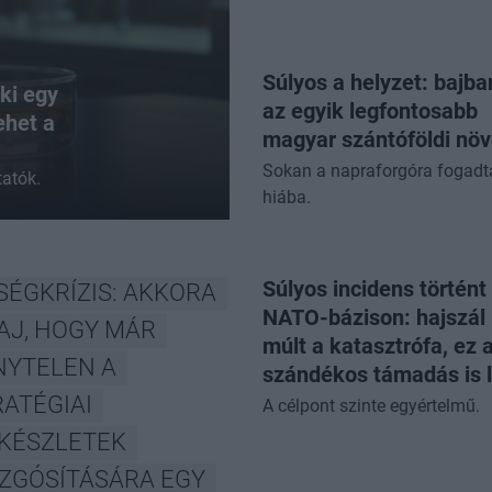
Súlyos a helyzet: bajba
ki egy
az egyik legfontosabb
ehet a
magyar szántóföldi nö
Sokan a napraforgóra fogadt
tatók.
hiába.
Súlyos incidens történt
SÉGKRÍZIS: AKKORA
NATO-bázison: hajszál 
AJ, HOGY MÁR
múlt a katasztrófa, ez 
NYTELEN A
szándékos támadás is 
ATÉGIAI
A célpont szinte egyértelmű.
ZKÉSZLETEK
ZGÓSÍTÁSÁRA EGY