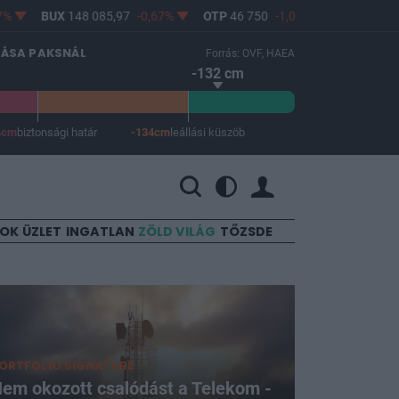
BUX
148 085,97
-0,67%
OTP
46 750
-1,06%
MOL
4 608
-2,2
LÁSA PAKSNÁL
Forrás: OVF, HAEA
-132 cm
4cm
biztonsági határ
-134cm
leállási küszöb
 a leállási küszöb -134 cm.
SOK
ÜZLET
INGATLAN
ZÖLD VILÁG
TŐZSDE
ORTFOLIO SIGNATURE
em okozott csalódást a Telekom -