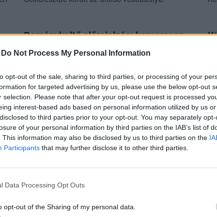
Reménykeltő előrejelzés: hamarosan
Kü
a
megérkezhet a kiadós eső
eg
-
Do Not Process My Personal Information
Magyarországra
sz
f
Körvonalazódik az enyhülés.
to opt-out of the sale, sharing to third parties, or processing of your per
A 
formation for targeted advertising by us, please use the below opt-out s
r selection. Please note that after your opt-out request is processed y
in
eing interest-based ads based on personal information utilized by us or
disclosed to third parties prior to your opt-out. You may separately opt-
losure of your personal information by third parties on the IAB’s list of
. This information may also be disclosed by us to third parties on the
IA
ikai tőzsdéken, de lefordult a Nasdaq - Ezek mozgatták szerd
Participants
that may further disclose it to other third parties.
illiárd dollárt fizetett vissza Amerika Trump elhibázott vámh
l Data Processing Opt Outs
o opt-out of the Sharing of my personal data.
az energiaellátásban, hajszálon múlhat Paks teljes
leállása