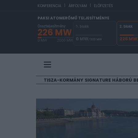
|
|
EUR/HUF
361,84
KONFERENCIA
ÁRFOLYAM
ELŐFIZETÉS
PAKSI ATOMERŐMŰ TELJESÍTMÉNYE
Összteljesítmény
1. blokk
2. blokk
226 MW
0 MW
226 MW
/ 500 MW
0 MW
2000 MW
A Paksi Atomerőmű összteljesítménye 226 MW. 
TISZA-KORMÁNY
SIGNATURE
HÁBORÚ
B