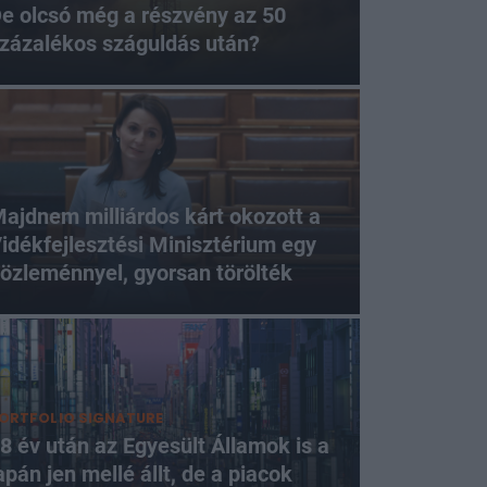
e olcsó még a részvény az 50
zázalékos száguldás után?
ajdnem milliárdos kárt okozott a
idékfejlesztési Minisztérium egy
özleménnyel, gyorsan törölték
ORTFOLIO SIGNATURE
8 év után az Egyesült Államok is a
apán jen mellé állt, de a piacok