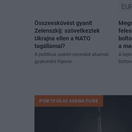
EU
Összeesküvést gyanít
Megs
Zelenszkij: szövetkeztek
fele
Ukrajna ellen a NATO
bolt
tagállamai?
a ma
A politikus szerint nyomást akarnak
A lajt
gyakorolni Kijevre.
bizton
PORTFOLIO SIGNATURE