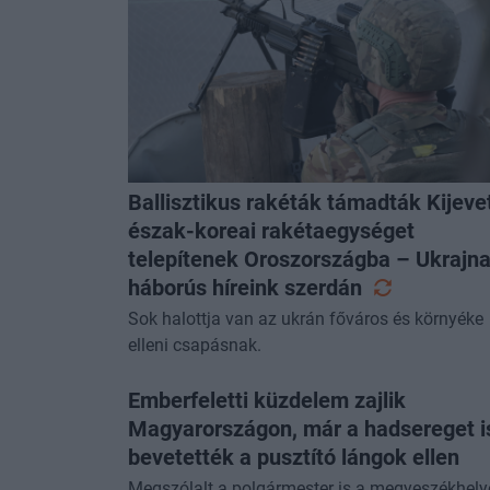
Ballisztikus rakéták támadták Kijeve
észak-koreai rakétaegységet
telepítenek Oroszországba – Ukrajna
háborús híreink
szerdán
Sok halottja van az ukrán főváros és környéke
elleni csapásnak.
Emberfeletti küzdelem zajlik
Magyarországon, már a hadsereget i
bevetették a pusztító lángok ellen
Megszólalt a polgármester is a megyeszékhely