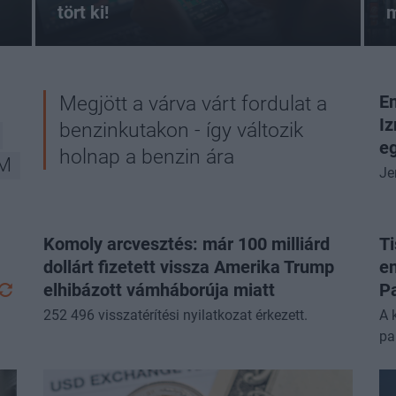
tört ki!
m
Megjött a várva várt fordulat a
En
Iz
benzinkutakon - így változik
eg
holnap a benzin ára
AM
Je
Komoly arcvesztés: már 100 milliárd
Ti
dollárt fizetett vissza Amerika Trump
en
elhibázott vámháborúja miatt
Pa
252 496 visszatérítési nyilatkozat érkezett.
A 
pa