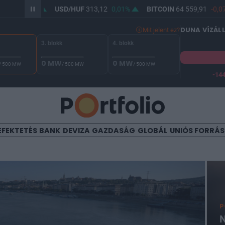
0,03%
USD/HUF
313,12
0,01%
BITCOIN
64 559,91
-0,07%
DUNA VÍZÁL
Mit jelent ez?
3. blokk
4. blokk
0 MW
0 MW
/ 500 MW
/ 500 MW
/ 500 MW
-14
A Duna vízállása Paksnál -132 cm. A biztonsági határ -144 cm,
EFEKTETÉS
BANK
DEVIZA
GAZDASÁG
GLOBÁL
UNIÓS FORRÁ
P
N