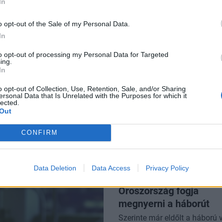
In
 vannak a 868 milliárdos energiafejlesztési program részletei
o opt-out of the Sale of my Personal Data.
In
rvéről? Izrael egyértelmű nemet mondott - Az egész alku borul
to opt-out of processing my Personal Data for Targeted
ing.
In
n: egymás után dőltek meg az évszázados rekordok
o opt-out of Collection, Use, Retention, Sale, and/or Sharing
ersonal Data that Is Unrelated with the Purposes for which it
onald Trump helikoptere körül, az elnök is a fedélzeten volt
lected.
Out
Magyarország kormánya a Nemzetközi Valutaalap fontos pozíc
CONFIRM
Data Deletion
Data Access
Privacy Policy
Putyin: egész biztos,
Oroszország fogja
megnyerni a háborút
Szerinte már eldőlt a háború 