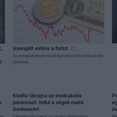
t,
Gyengült estére a
forint
Az energiahelyzet miatt bármikor éles változások
i
jöhetnek.
Kiadta Ukrajna az evakuációs
P
s
parancsot: indul a végső csata
e
Donbaszért
é
en
Célkeresztbe került az utolsó védőbástya.
Re