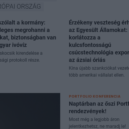
RÓPAI ORSZÁG
zólalt a kormány:
Érzékeny veszteség érh
sleges megrohanni a
az Egyesült Államokat:
okat, biztonságban van
korlátozza a
gyar ivóvíz
kulcsfontosságú
csúcstechnológia expor
oskocsik kirendelése a
az ázsiai óriás
sági protokoll része.
Kína újabb szankciókat vezete
több amerikai vállalat ellen.
PORTFOLIO KONFERENCIA
Naptárban az őszi Portf
rendezvények!
Most még a legjobb áron
jelentkezhetsz, ne maradj le!