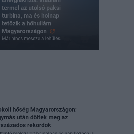
termel az utolsó paksi
turbina, ma és holnap
tetőzik a hőhullám
Magyarországon
Már nincs messze a lehűlés.
okoli hőség Magyarországon:
gymás után dőltek meg az
vszázados rekordok
ttentő meleg volt hajnalban és nap közben is.