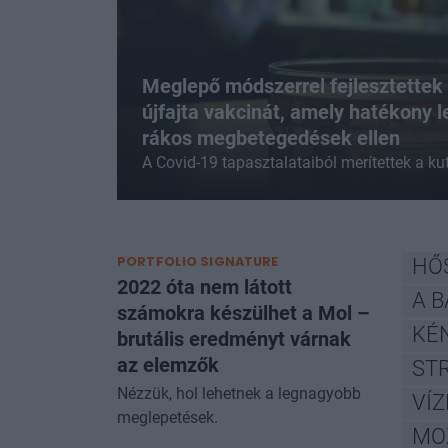
Meglepő módszerrel fejlesztettek 
újfajta vakcinát, amely hatékony l
rákos megbetegedések ellen
A Covid-19 tapasztalataiból merítettek a ku
PORTFOLIO SIGNATURE
HŐ
2022 óta nem látott
A B
számokra készülhet a Mol –
KÉ
brutális eredményt várnak
az elemzők
STR
Nézzük, hol lehetnek a legnagyobb
VÍ
meglepetések.
MO