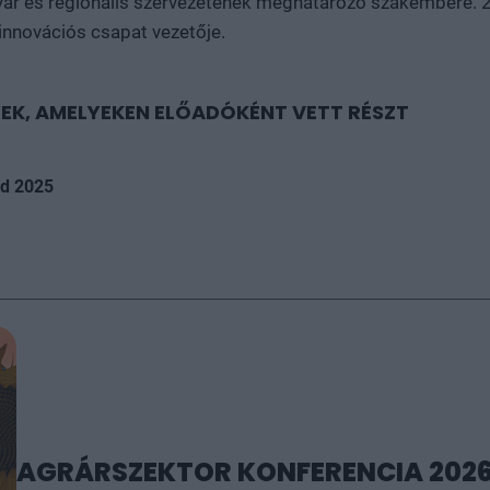
ar és regionális szervezetének meghatározó szakembere. 2
 innovációs csapat vezetője.
EK, AMELYEKEN ELŐADÓKÉNT VETT RÉSZT
ld 2025
AGRÁRSZEKTOR KONFERENCIA 202