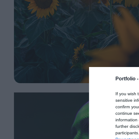
Portfolio 
If you wish 
sensitive in
confirm you
continue se
information 
further disc
participants