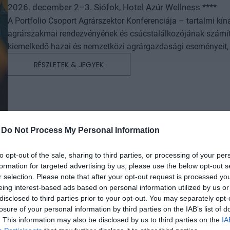
2026. december 2–3. Siófok, Hotel Azúr Wellness ****
A Portfolio Csoport Agrárszektor Konferenciája – tartalmi kí
agrárszakmai rendezvényének és csúcstalálkozójának számít.
kiemelkedő hazai és nemzetközi agrárgazdasági eseményeit, i
agrárpiaci szereplők sikeres üzleti és beruházási döntéseih
RÉSZLETEK & JEGYEK
az érdeklődőket: az esemény ünnepélyes szakmai előesttel kez
kimerítően részletes egész napos szakmai tartalmi kínálat követ. A konferencián a hazai államigazgatási,
vállalati és érdekképviseleti szféra csúcsvezetői nyújtanak e
agrárgazdaság valamennyi szereplője – a termelők, az élelm
hasznos tájékoztatásul szolgálhatnak. Emellett a rendezvény
-
Do Not Process My Personal Information
lehetőséget biztosít az agráriumot kiszolgáló vállalkozások –
finanszírozási és egyéb szolgáltatók – számára. A konferencia a tartalmas programkínálaton túl alkalmat teremt
to opt-out of the sale, sharing to third parties, or processing of your per
a szakmai kapcsolatépítésre, a networkingre és az üzleti tár
formation for targeted advertising by us, please use the below opt-out s
kerekasztal-beszélgetések mellett pedig szórakoztató műsorra
r selection. Please note that after your opt-out request is processed y
kikapcsolódásához. A Portfolio Csoport az Agrárszektor Konferencián adja át tizenegy kategóriában azokat az évente
eing interest-based ads based on personal information utilized by us or
disclosed to third parties prior to your opt-out. You may separately opt-
odaítélhető díjakat, amelyek az agrárium legkiemelkedőbb sz
losure of your personal information by third parties on the IAB’s list of
szolgálnak. A díjakat az agrárium legmeghatározóbb személyes
AI & DIGITAL TRANSFORMATION 20
. This information may also be disclosed by us to third parties on the
IA
benyújtott pályázatai alapján.