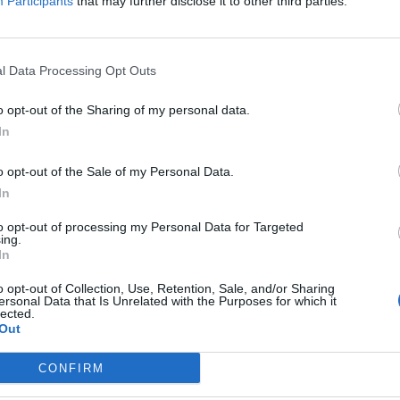
Participants
that may further disclose it to other third parties.
2026. november 26. Marriott Hotel
Elképesztő ütemben digitalizálódik az életünk és ezzel együt
megszűnnek, a fiókokba, személyes ügyintézésre csak a legk
l Data Processing Opt Outs
órában kommunikálunk, ügyeket intézünk. Ám most a digitális 
feje tetejére állítja az AI-forradalom, és az agentic AI trend. 
o opt-out of the Sharing of my personal data.
RÉSZLETEK & JEGYEK
üzleti, compliance és adminisztratív folyamatokat támogató 
In
elképzelhetetlen sebességet és rendkívüli hatékonyságbeli fe
megnyert munkaórákkal és a megspórolt munkaerővel? A core b
o opt-out of the Sale of my Personal Data.
jó a vibe coding? Nagyvállalatoknak és kkv-knak is szóló ren
In
válaszokat keresünk és adunk!
to opt-out of processing my Personal Data for Targeted
ing.
In
o opt-out of Collection, Use, Retention, Sale, and/or Sharing
ersonal Data that Is Unrelated with the Purposes for which it
lected.
Out
CONFIRM
DEEP TECH 2026