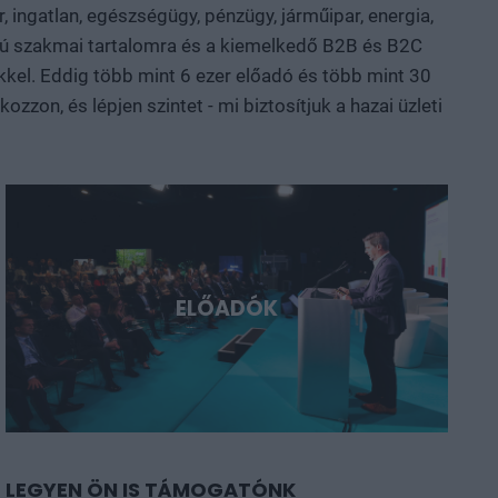
, ingatlan, egészségügy, pénzügy, járműipar, energia,
sztül mutatjuk meg, hol körvonalazódnak a következő
nalú szakmai tartalomra és a kiemelkedő B2B és B2C
yarország és a régió. Deep Tech 2026.
kkel. Eddig több mint 6 ezer előadó és több mint 30
ni, a következő évtizedek legfontosabb technológiai
zon, és lépjen szintet - mi biztosítjuk a hazai üzleti
ELŐADÓK
LEGYEN ÖN IS TÁMOGATÓNK