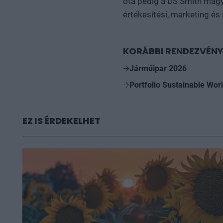
óta pedig a DS Smith magy
értékesítési, marketing és
KORÁBBI RENDEZVÉNY
Járműipar 2026
Portfolio Sustainable Wor
EZ IS ÉRDEKELHET