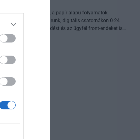
t a vállalatok működése, a papír alapú folyamatok
omplexebb ügyekben járunk, digitális csatornákon 0-24
világot, a belső működést és az ügyfél front-endeket is
Az önállóan cselekedni képes AI-ügynökök, illetve az egyes
AI-eszközök és vállalti megoldások korábban
jlődési lehetőséget adnak a cégeknek. MIt kezdünk a
izniszt is felforgatja a mesterséges intelligencia? Mire
dezvényünkön többek között ezekre a kérdésekre is