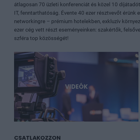
átlagosan 70 üzleti konferenciát és közel 10 díjátadót
IT, fenntarthatóság. Évente 40 ezer résztvevőt érünk
networkingre – prémium hotelekben, exkluzív környeze
ezer cég vett részt eseményeinken: szakértők, felsőve
szféra top közösségét!
VIDEÓK
CSATLAKOZZON