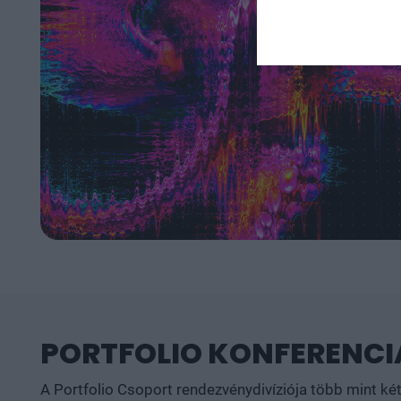
PORTFOLIO KONFERENCIÁ
A Portfolio Csoport rendezvénydivíziója több mint ké