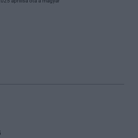
025 áprilisa óta a magyar
6