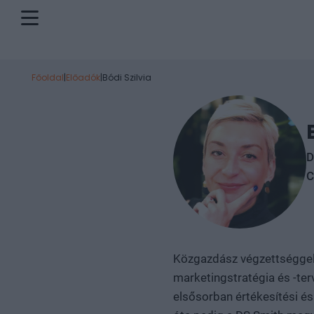
Főoldal
|
Előadók
|
Bódi Szilvia
D
C
Közgazdász végzettséggel 
marketingstratégia és -te
elsősorban értékesítési és