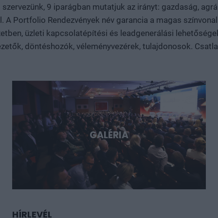
 szervezünk, 9 iparágban mutatjuk az irányt: gazdaság, agrár
és dual-use fejlesztésekről. Konkrét esettanulmányokon kere
 el. A Portfolio Rendezvények név garancia a magas színvo
nagy technológiai lehetőségek, és milyen szerepet vállalhat bennük Mag
tben, üzleti kapcsolatépítési és leadgenerálási lehetősége
Döntéshozói fórum azoknak, akik időben akarnak bekapcsolód
sztorijaiba.
zetők, döntéshozók, véleményvezérek, tulajdonosok. Csatlakoz
GALÉRIA
HÍRLEVÉL