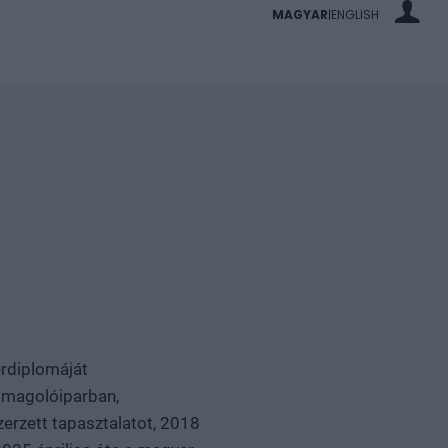
MAGYAR
ENGLISH
|
erdiplomáját
somagolóiparban,
zerzett tapasztalatot, 2018