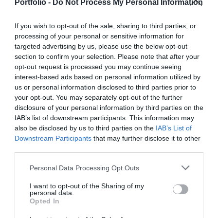
kereskedők – számára egyaránt hasznos tájékoztatásul
együtt a vállalatok működése, a papír alapú folyamatok
Portfolio -
Do Not Process My Personal Information
szolgálhatnak. Emellett a rendezvény széles
megszűnnek, a fiókokba, személyes ügyintézésre csak a
körű bemutatkozási és piacépítési lehetőséget biztosít az
legkomplexebb ügyekben járunk, digitális csatornákon 0-24
If you wish to opt-out of the sale, sharing to third parties, or
RÉSZLETEK & JEGYEK
processing of your personal or sensitive information for
agráriumot kiszolgáló vállalkozások – inputgyártók,
órában kommunikálunk, ügyeket intézünk. Ám most a
targeted advertising by us, please use the below opt-out
integrátorok, gépforgalmazók, finanszírozási és egyéb
digitális világot, a belső működést és az ügyfél front-
section to confirm your selection. Please note that after your
szolgáltatók – számára. A konferencia a tartalmas
endeket is feje tetejére állítja az AI-forradalom, és az
opt-out request is processed you may continue seeing
programkínálaton túl alkalmat teremt a szakmai
agentic AI trend. Az önállóan cselekedni képes AI-
interest-based ads based on personal information utilized by
kapcsolatépítésre, a networkingre és az üzleti
ügynökök, illetve az egyes üzleti, compliance és
us or personal information disclosed to third parties prior to
your opt-out. You may separately opt-out of the further
tárgyalásokra, a színvonalas szakmai előadások és
adminisztratív folyamatokat támogató AI-eszközök és
disclosure of your personal information by third parties on the
kerekasztal-beszélgetések mellett pedig szórakoztató
vállalti megoldások korábban elképzelhetetlen sebességet
IAB’s list of downstream participants. This information may
műsorral járul hozzá a résztvevők feltöltődéséhez és
és rendkívüli hatékonyságbeli fejlődési lehetőséget adnak a
DEEP TECH 2026
also be disclosed by us to third parties on the
IAB’s List of
kikapcsolódásához. A Portfolio Csoport az Agrárszektor
cégeknek. MIt kezdünk a megnyert munkaórákkal és a
Downstream Participants
that may further disclose it to other
2026. november 18. Radisson Blu Béke Hotel
Konferencián adja át tizenegy kategóriában azokat az
megspórolt munkaerővel? A core bizniszt is felforgatja a
third parties.
évente odaítélhető díjakat, amelyek az agrárium
A következő évtizedek technológiai versenye nem azon dől
mesterséges intelligencia? Mire jó a vibe coding?
Personal Data Processing Opt Outs
legkiemelkedőbb szakmai teljesítményeinek és
el, ki használja ügyesebben a kész megoldásokat. Hanem
Nagyvállalatoknak és kkv-knak is szóló rendezvényünkön
eredményeinek elismeréséül szolgálnak. A díjakat az
azon, ki képes létrehozni, legyártani és birtokolni azokat a
többek között ezekre a kérdésekre is válaszokat keresünk
I want to opt-out of the Sharing of my
personal data.
agrárium legmeghatározóbb személyeségeiből áll szakmai
technológiákat, amelyek nélkül mások sem tudnak majd
és adunk!
RÉSZLETEK & JEGYEK
Opted In
zsűri ítéli oda az ágazati szereplők benyújtott pályázatai
működni. Egy új akkumulátor, amely tovább tárolja az