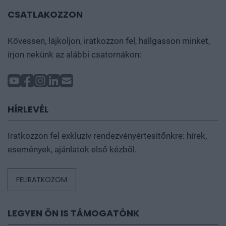
CSATLAKOZZON
Kövessen, lájkoljon, iratkozzon fel, hallgasson minket,
írjon nekünk az alábbi csatornákon:
HÍRLEVÉL
Iratkozzon fel exkluzív rendezvényértesítőnkre: hírek,
események, ajánlatok első kézből.
FELIRATKOZOM
LEGYEN ÖN IS TÁMOGATÓNK