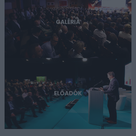
következő évtizedek legfontosabb technológiai sztorijaiba.
GALÉRIA
ELŐADÓK