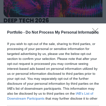
tárgyalásokra, a színvonalas szakmai előadások és
adminisztratív folyamatokat támogató AI-eszközök és
kerekasztal-beszélgetések mellett pedig szórakoztató
vállalti megoldások korábban elképzelhetetlen sebességet
műsorral járul hozzá a résztvevők feltöltődéséhez és
és rendkívüli hatékonyságbeli fejlődési lehetőséget adnak a
DEEP TECH 2026
kikapcsolódásához. A Portfolio Csoport az Agrárszektor
cégeknek. MIt kezdünk a megnyert munkaórákkal és a
2026. november 18. Radisson Blu Béke Hotel
Konferencián adja át tizenegy kategóriában azokat az
megspórolt munkaerővel? A core bizniszt is felforgatja a
Portfolio -
Do Not Process My Personal Information
évente odaítélhető díjakat, amelyek az agrárium
A következő évtizedek technológiai versenye nem azon dől
mesterséges intelligencia? Mire jó a vibe coding?
legkiemelkedőbb szakmai teljesítményeinek és
el, ki használja ügyesebben a kész megoldásokat. Hanem
Nagyvállalatoknak és kkv-knak is szóló rendezvényünkön
If you wish to opt-out of the sale, sharing to third parties, or
eredményeinek elismeréséül szolgálnak. A díjakat az
azon, ki képes létrehozni, legyártani és birtokolni azokat a
többek között ezekre a kérdésekre is válaszokat keresünk
processing of your personal or sensitive information for
agrárium legmeghatározóbb személyeségeiből áll szakmai
technológiákat, amelyek nélkül mások sem tudnak majd
és adunk!
RÉSZLETEK & JEGYEK
targeted advertising by us, please use the below opt-out
zsűri ítéli oda az ágazati szereplők benyújtott pályázatai
működni. Egy új akkumulátor, amely tovább tárolja az
section to confirm your selection. Please note that after your
alapján.
energiát. Egy anyag, amely könnyebb, erősebb vagy
opt-out request is processed you may continue seeing
interest-based ads based on personal information utilized by
olcsóbban előállítható a korábbiaknál. Egy gyógyszer vagy
us or personal information disclosed to third parties prior to
diagnosztikai eljárás, amely korábban kezelhetetlen
your opt-out. You may separately opt-out of the further
betegségekre ad választ. Robotikai rendszer, védelmi
disclosure of your personal information by third parties on the
PORTFOLIO KONFERENCIÁK 25 ÉVE
technológia, új gyártási folyamat vagy űripari fejlesztés.
IAB’s list of downstream participants. This information may
Mindezek nem egyik napról a másikra születnek meg: mély
also be disclosed by us to third parties on the
IAB’s List of
A Portfolio Csoport rendezvénydivíziója több mint két
Downstream Participants
that may further disclose it to other
kutatás, komplex szakértelem, jelentős tőke és kitartó
évtizede formálja a szakmai rendezvények piacát,
third parties.
fejlesztés kell hozzájuk. Ezt nevezzük deep technek. A deep