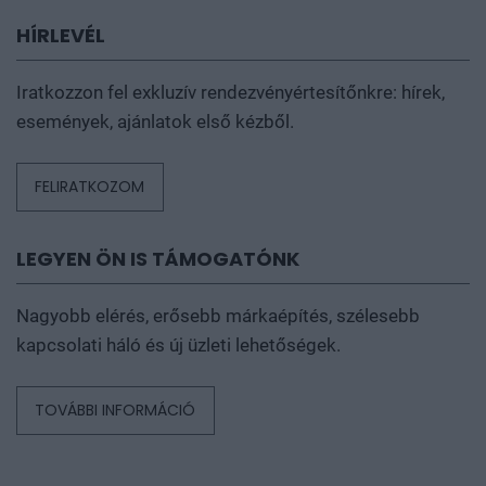
HÍRLEVÉL
Iratkozzon fel exkluzív rendezvényértesítőnkre: hírek,
események, ajánlatok első kézből.
FELIRATKOZOM
LEGYEN ÖN IS TÁMOGATÓNK
Nagyobb elérés, erősebb márkaépítés, szélesebb
kapcsolati háló és új üzleti lehetőségek.
TOVÁBBI INFORMÁCIÓ