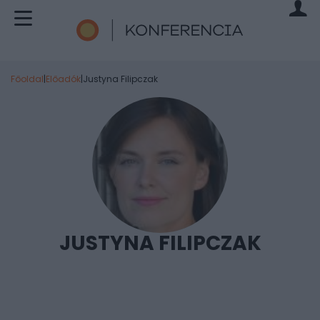
Főoldal
|
Előadók
|
Justyna Filipczak
JUSTYNA FILIPCZAK