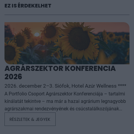
EZ IS ÉRDEKELHET
AGRÁRSZEKTOR KONFERENCIA
2026
2026. december 2–3. Siófok, Hotel Azúr Wellness ****
A Portfolio Csoport Agrárszektor Konferenciája – tartalmi
kínálatát tekintve – ma már a hazai agrárium legnagyobb
agrárszakmai rendezvényének és csúcstalálkozójának
számít. A konferencia célja, hogy összegezze és elemezze
RÉSZLETEK & JEGYEK
az év kiemelkedő hazai és nemzetközi agrárgazdasági
eseményeit, illetve prognózist nyújtson a következő évekre