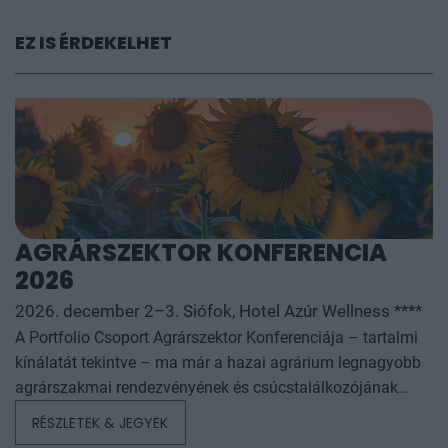
EZ IS ÉRDEKELHET
AGRÁRSZEKTOR KONFERENCIA
2026
2026. december 2–3. Siófok, Hotel Azúr Wellness ****
A Portfolio Csoport Agrárszektor Konferenciája – tartalmi
kínálatát tekintve – ma már a hazai agrárium legnagyobb
agrárszakmai rendezvényének és csúcstalálkozójának
számít. A konferencia célja, hogy összegezze és elemezze
RÉSZLETEK & JEGYEK
az év kiemelkedő hazai és nemzetközi agrárgazdasági