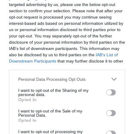
targeted advertising by us, please use the below opt-out
kapcsolatépítésre, a networkingre és az üzleti
ügynökök, illetve az egyes üzleti, compliance és
section to confirm your selection. Please note that after your
tárgyalásokra, a színvonalas szakmai előadások és
adminisztratív folyamatokat támogató AI-eszközök és
opt-out request is processed you may continue seeing
kerekasztal-beszélgetések mellett pedig szórakoztató
vállalti megoldások korábban elképzelhetetlen sebességet
interest-based ads based on personal information utilized by
műsorral járul hozzá a résztvevők feltöltődéséhez és
és rendkívüli hatékonyságbeli fejlődési lehetőséget adnak a
us or personal information disclosed to third parties prior to
DEEP TECH 2026
kikapcsolódásához. A Portfolio Csoport az Agrárszektor
cégeknek. MIt kezdünk a megnyert munkaórákkal és a
your opt-out. You may separately opt-out of the further
2026. november 18. Radisson Blu Béke Hotel
Konferencián adja át tizenegy kategóriában azokat az
disclosure of your personal information by third parties on the
megspórolt munkaerővel? A core bizniszt is felforgatja a
IAB’s list of downstream participants. This information may
évente odaítélhető díjakat, amelyek az agrárium
A következő évtizedek technológiai versenye nem azon dől
mesterséges intelligencia? Mire jó a vibe coding?
also be disclosed by us to third parties on the
IAB’s List of
legkiemelkedőbb szakmai teljesítményeinek és
el, ki használja ügyesebben a kész megoldásokat. Hanem
Nagyvállalatoknak és kkv-knak is szóló rendezvényünkön
Downstream Participants
that may further disclose it to other
eredményeinek elismeréséül szolgálnak. A díjakat az
azon, ki képes létrehozni, legyártani és birtokolni azokat a
többek között ezekre a kérdésekre is válaszokat keresünk
third parties.
agrárium legmeghatározóbb személyeségeiből áll szakmai
technológiákat, amelyek nélkül mások sem tudnak majd
és adunk!
RÉSZLETEK & JEGYEK
Personal Data Processing Opt Outs
zsűri ítéli oda az ágazati szereplők benyújtott pályázatai
működni. Egy új akkumulátor, amely tovább tárolja az
alapján.
energiát. Egy anyag, amely könnyebb, erősebb vagy
I want to opt-out of the Sharing of my
personal data.
olcsóbban előállítható a korábbiaknál. Egy gyógyszer vagy
Opted In
diagnosztikai eljárás, amely korábban kezelhetetlen
betegségekre ad választ. Robotikai rendszer, védelmi
I want to opt-out of the Sale of my
Personal Data.
PORTFOLIO KONFERENCIÁK 25 ÉVE
technológia, új gyártási folyamat vagy űripari fejlesztés.
Opted In
Mindezek nem egyik napról a másikra születnek meg: mély
A Portfolio Csoport rendezvénydivíziója több mint két
I want to opt-out of processing my
kutatás, komplex szakértelem, jelentős tőke és kitartó