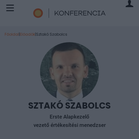
Főoldal
|
Előadók
|
Sztakó Szabolcs
SZTAKÓ SZABOLCS
Erste Alapkezelő
vezető értékesítési menedzser