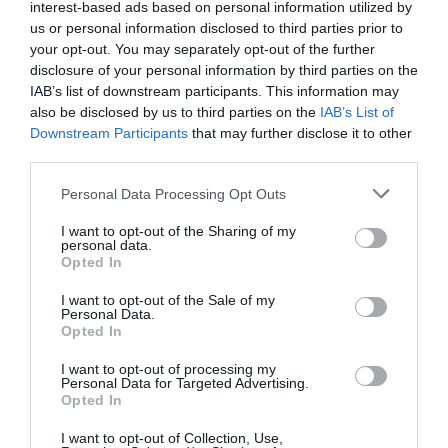
interest-based ads based on personal information utilized by
us or personal information disclosed to third parties prior to
Részvételi feltételek, regisztráció menete és
your opt-out. You may separately opt-out of the further
határideje, valamint teendők telt ház esetén
disclosure of your personal information by third parties on the
IAB’s list of downstream participants. This information may
Szeretettel várunk minden 16. életévét betöltött
also be disclosed by us to third parties on the
IAB’s List of
érdeklődőt, akit megszólít az esemény szakmai
Downstream Participants
that may further disclose it to other
Milyen fizetési módok vannak? Tudok a
third parties.
programja, szívesen részt venne rajta és nyitott új
helyszínen is fizetni?
partnerek megismerésére, magas színvonalú
Personal Data Processing Opt Outs
A részvételi díjat és az egyéb költségeket
kapcsolatépítési lehetőségekre.
(szobafoglalás, kiegészítők stb.) a regisztrációs
I want to opt-out of the Sharing of my
Mi a teendő, ha nem kaptam meg a QR-kódot a
personal data.
folyamat során kiválasztva utalással, valamint
Rendezvényeinkre a
portfolio.hu/rendezvenyek
oldalon
belépéshez?
Opted In
bankkártyás fizetéssel lehet kiegyenlíteni. Fontos tudni,
lehet regisztrálni az adott esemény aloldalán, a
Rendszerünk a fizetés beérkezése és könyvelése után
I want to opt-out of the Sale of my
hogy a rendezvényt megelőző két napban oldalunkon
„regisztráció” gombra kattintva.
A GDPR-megfelelés
Personal Data.
automatikusan kiküldi a QR-kódot. Ingyenes részvétel
Milyen jegytípusok és kedvezmények állnak
Opted In
már csak bankkártyás fizetésre van lehetőség.
miatt kizárólag online előre, vagy a helyszínen
esetén a regisztráció után közvetlenül kerül kiküldésre
rendelkezésre? Hogyan tudom a kedvezmény-
Díjköteles esemény esetén a részvételi díj
regisztrált, (díjköteles rendezvény esetén) kifizetett
I want to opt-out of processing my
a belépésre jogosító QR-kód. Kérjük, hogy minden
vagy szponzorációs kódomat felhasználni?
Personal Data for Targeted Advertising.
kiegyenlítése nélkül nem áll módunkban garantálni a
jeggyel rendelkező résztvevőket tudunk beengedni az
Opted In
esetben ellenőrizze a spam, social és egyéb
részvételt.
Rendezvényeinken többféle kedvezmény elérhető,
esemény területére.
Online regisztrációra az eseményt
almappákat is levelezési rendszerében. A levél
I want to opt-out of Collection, Use,
mindezekről az aktuális rendezvény oldalán tud
megelőző nap éjfélig van lehetőség; ezt követően a