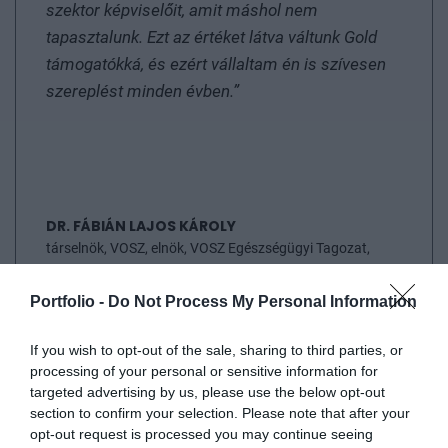
szektor képviselőit, amit máshol nem
tapasztalunk. Ezt az értéket látva váltunk Gold
támogatókká, és ezért vállaltam én is szívesen
szereplést minden évben.”
DR. FÁBIÁN LAJOS KÁROLY
társelnök, VOSZ, elnök, VOSZ Egészségügyi Tagozat,
társalapító részvényes, TritonLife csoport
Portfolio -
Do Not Process My Personal Information
If you wish to opt-out of the sale, sharing to third parties, or
processing of your personal or sensitive information for
targeted advertising by us, please use the below opt-out
GYAKRAN ISMÉTELT
section to confirm your selection. Please note that after your
KÉRDÉSEK
opt-out request is processed you may continue seeing