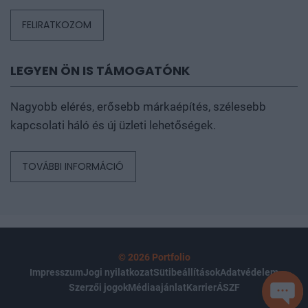
FELIRATKOZOM
LEGYEN ÖN IS TÁMOGATÓNK
Nagyobb elérés, erősebb márkaépítés, szélesebb
kapcsolati háló és új üzleti lehetőségek.
TOVÁBBI INFORMÁCIÓ
© 2026 Portfolio
Impresszum
Jogi nyilatkozat
Sütibeállítások
Adatvédelem
Szerzői jogok
Médiaajánlat
Karrier
ÁSZF
SEGÍ