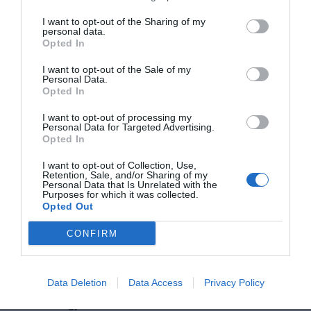
I want to opt-out of the Sharing of my
personal data.
Opted In
MÉDIAPARTNER
ACCESSIBILITY PARTNER
I want to opt-out of the Sale of my
Personal Data.
Opted In
LEGYEN ÖN IS TÁMOGATÓNK
I want to opt-out of processing my
Personal Data for Targeted Advertising.
A piac élvonalában: nagyobb elérés, erősebb
Opted In
márkaépítés, szélesebb kapcsolati háló és új üzleti
I want to opt-out of Collection, Use,
lehetőségek. Szponzorként kiemelt láthatóságot kap a
Retention, Sale, and/or Sharing of my
Personal Data that Is Unrelated with the
hazai gazdasági és üzleti élet döntéshozói előtt, és
Purposes for which it was collected.
Opted Out
exkluzív lehetőséget a közvetlen kapcsolatépítésre.
Szponzorációs csomagjaink B2B, vagy akár B2C
CONFIRM
marketingcélokra optimalizáltak – brandépítés,
leadgenerálás, releváns közönség. Lépjen velünk
Data Deletion
Data Access
Privacy Policy
kapcsolatba, és építsük fel közösen a következő
sikeres megjelenését!