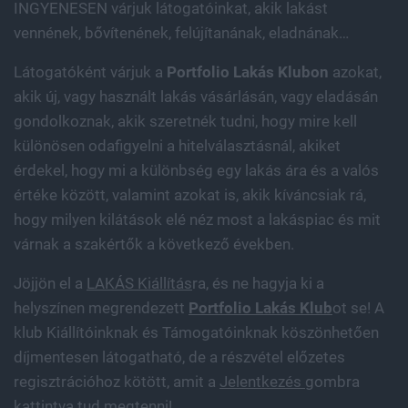
INGYENESEN várjuk látogatóinkat, akik lakást
vennének, bővítenének, felújítanának, eladnának…
Látogatóként várjuk a
Portfolio Lakás Klubon
azokat,
akik új, vagy használt lakás vásárlásán, vagy eladásán
gondolkoznak, akik szeretnék tudni, hogy mire kell
különösen odafigyelni a hitelválasztásnál, akiket
érdekel, hogy mi a különbség egy lakás ára és a valós
értéke között, valamint azokat is, akik kíváncsiak rá,
hogy milyen kilátások elé néz most a lakáspiac és mit
várnak a szakértők a következő években.
Jöjjön el a
LAKÁS Kiállítás
ra, és ne hagyja ki a
helyszínen megrendezett
Portfolio Lakás Klub
ot se! A
klub Kiállítóinknak és Támogatóinknak köszönhetően
díjmentesen látogatható, de a részvétel előzetes
regisztrációhoz kötött, amit a
Jelentkezés
gombra
kattintva tud megtenni!