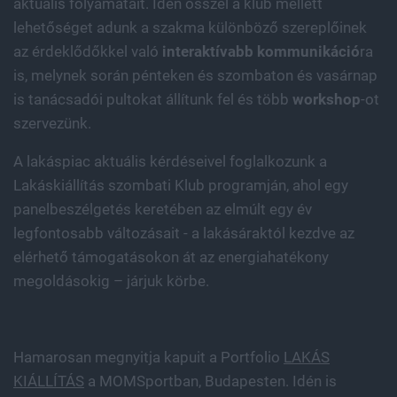
aktuális folyamatait. Idén ősszel a klub mellett
lehetőséget adunk a szakma különböző szereplőinek
az érdeklődőkkel való
interaktívabb kommunikáció
ra
is, melynek során pénteken és szombaton és vasárnap
is tanácsadói pultokat állítunk fel és több
workshop
-ot
szervezünk.
A lakáspiac aktuális kérdéseivel foglalkozunk a
Lakáskiállítás szombati Klub programján, ahol egy
panelbeszélgetés keretében az elmúlt egy év
legfontosabb változásait - a lakásáraktól kezdve az
elérhető támogatásokon át az energiahatékony
megoldásokig – járjuk körbe.
Hamarosan megnyitja kapuit a Portfolio
LAKÁS
KIÁLLÍTÁS
a MOMSportban, Budapesten. Idén is